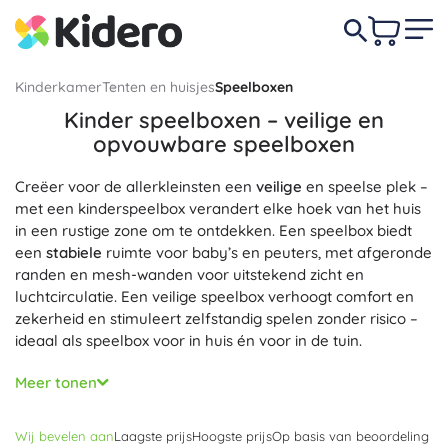
Kinderkamer
Tenten en huisjes
Speelboxen
Kinder speelboxen – veilige en
opvouwbare speelboxen
Creëer voor de allerkleinsten een
veilige
en speelse plek –
met een kinderspeelbox verandert elke hoek van het huis
in een rustige zone om te ontdekken. Een speelbox biedt
een
stabiele
ruimte voor baby’s en peuters, met afgeronde
randen en mesh-wanden voor uitstekend zicht en
luchtcirculatie. Een veilige speelbox verhoogt comfort en
zekerheid en stimuleert zelfstandig spelen zonder risico –
ideaal als speelbox voor in huis én voor in de tuin.
Praktisch staat voorop: een opvouwbare speelbox en een
Meer tonen
reisspeelbox zijn in een mum van tijd in- en uit te klappen,
en je verplaatst ze gemakkelijk tussen kamers of neem je
Wij bevelen aan
Laagste prijs
Hoogste prijs
Op basis van beoordeling
mee op pad.
Licht en draagbaar
, met afwasbare hoezen,