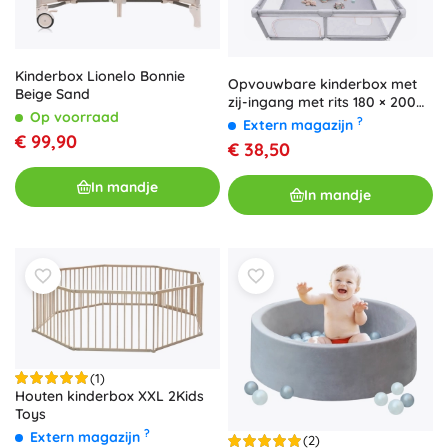
Kinderbox Lionelo Bonnie
Opvouwbare kinderbox met
Beige Sand
zij-ingang met rits 180 × 200
Op voorraad
cm, grijs
?
Extern magazijn
€ 99,90
€ 38,50
In mandje
In mandje
(1)
Houten kinderbox XXL 2Kids
Toys
?
Extern magazijn
(2)