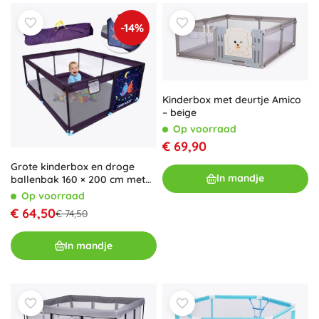
-14%
Kinderbox met deurtje Amico
– beige
Op voorraad
€ 69,90
Grote kinderbox en droge
In mandje
ballenbak 160 × 200 cm met
draagtas
Op voorraad
€ 64,50
€ 74,50
In mandje