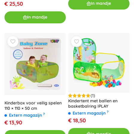
€ 25,50
In mandje
In mandje
(1)
Kindertent met ballen en
Kinderbox voor veilig spelen
basketbalring IPLAY
110 × 110 × 50 cm
?
Extern magazijn
?
Extern magazijn
€ 18,50
€ 13,90
In mandje