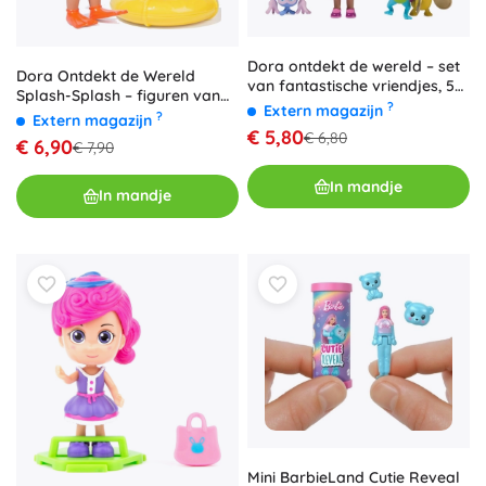
Dora ontdekt de wereld – set
Dora Ontdekt de Wereld
van fantastische vriendjes, 5
Splash-Splash – figuren van
figuren
?
Extern magazijn
Dora en Boots met
?
Extern magazijn
accessoires
€ 5,80
€ 6,80
€ 6,90
€ 7,90
In mandje
In mandje
Mini BarbieLand Cutie Reveal