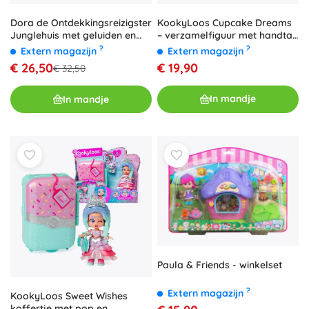
KookyLoos Cupcake Dreams
Dora de Ontdekkingsreizigster
– verzamelfiguur met handtas
Junglehuis met geluiden en
en accessoires
figuren
?
?
Extern magazijn
Extern magazijn
€ 19,90
€ 26,50
€ 32,50
In mandje
In mandje
Paula & Friends - winkelset
?
Extern magazijn
KookyLoos Sweet Wishes
koffertje met pop en