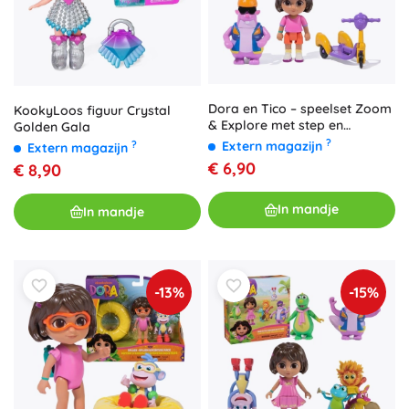
Dora en Tico – speelset Zoom
KookyLoos figuur Crystal
& Explore met step en
Golden Gala
accessoires
?
Extern magazijn
?
Extern magazijn
€ 6,90
€ 8,90
In mandje
In mandje
-13%
-15%