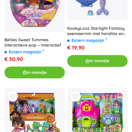
KookyLoos Starlight Fantasy
zeemeermin met handtas en
accessoires
?
Bellies Sweet Tummies
Extern magazijn
interactieve pop – Interactief
€ 19,90
?
Extern magazijn
€ 30,90
In mandje
In mandje