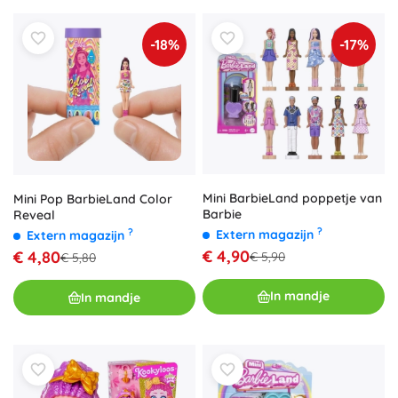
-18%
-17%
Mini BarbieLand poppetje van
Mini Pop BarbieLand Color
Barbie
Reveal
?
?
Extern magazijn
Extern magazijn
€ 4,90
€ 4,80
€ 5,90
€ 5,80
In mandje
In mandje