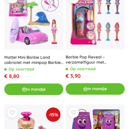
Barbie Pop Reveal –
Mattel Mini Barbie Land
verzamelfiguur met
cabriolet met minipop Barbie
verrassing en accessoire
en kleurverandering
Op voorraad
Op voorraad
€ 3,90
€ 8,80
In mandje
In mandje
-15%