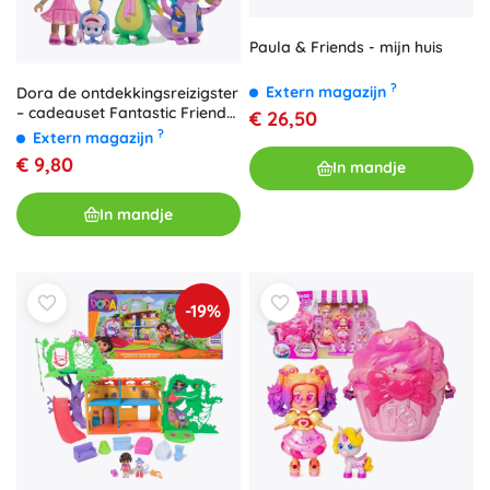
Paula & Friends - mijn huis
?
Extern magazijn
Dora de ontdekkingsreizigster
– cadeauset Fantastic Friends,
€ 26,50
5 figuren
?
Extern magazijn
€ 9,80
In mandje
In mandje
-19%