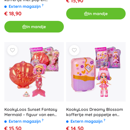
€ 15,90
accessoires
?
Extern magazijn
€ 18,90
In mandje
In mandje
KookyLoos Sunset Fantasy
KookyLoos Dreamy Blossom
Mermaid – figuur van een
koffertje met poppetje en
zeemeermin met handtas en
accessoires
?
?
Extern magazijn
Extern magazijn
accessoires
€ 15,50
€ 14,50