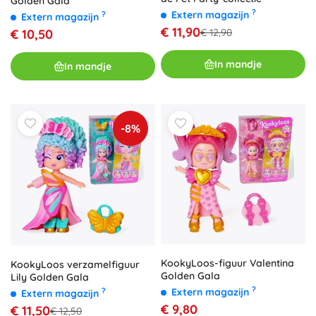
Golden Gala
?
Extern magazijn
?
Extern magazijn
€ 11,90
€ 12,90
€ 10,50
In mandje
In mandje
-8%
KookyLoos-figuur Valentina
KookyLoos verzamelfiguur
Golden Gala
Lily Golden Gala
?
Extern magazijn
?
Extern magazijn
€ 9,80
€ 11,50
€ 12,50