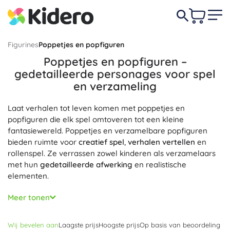
Figurines
Poppetjes en popfiguren
Poppetjes en popfiguren –
gedetailleerde personages voor spel
en verzameling
Laat verhalen tot leven komen met poppetjes en
popfiguren die elk spel omtoveren tot een kleine
fantasiewereld. Poppetjes en verzamelbare popfiguren
bieden ruimte voor
creatief spel
,
verhalen vertellen
en
rollenspel. Ze verrassen zowel kinderen als verzamelaars
met hun
gedetailleerde afwerking
en realistische
elementen.
Poppetjes worden gemaakt met
beweegbare gewrichten
Meer tonen
voor eenvoudig poseren, hebben verwisselbare outfits en
rijke accessoires
(meubels voor in het poppenhuis,
Wij bevelen aan
Laagste prijs
Hoogste prijs
Op basis van beoordeling
schoenen, handtassen, diertjes). Realistisch haar,