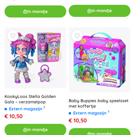
In mandje
In mandje
KookyLoos Stella Golden
Baby Buppies baby speelsset
Gala – verzamelpop
met koffertje
?
Extern magazijn
?
Extern magazijn
€ 10,50
€ 10,50
In mandje
In mandje