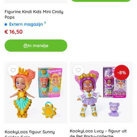
Figurine Kindi Kids Mini Cindy
Pops
?
Extern magazijn
€ 16,50
In mandje
-8%
KookyLoos Lucy – figuur uit
KookyLoos figuur Sunny
de Pet Party-collectie