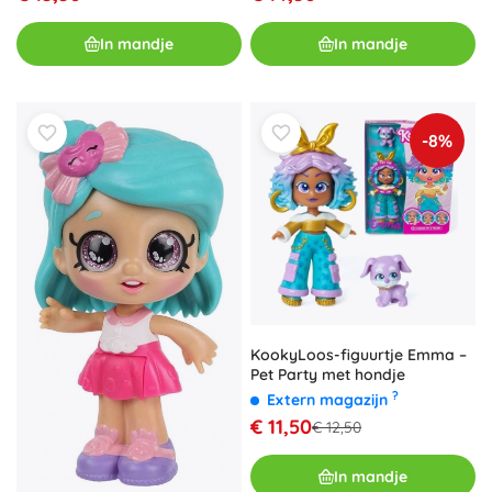
In mandje
In mandje
-8%
KookyLoos-figuurtje Emma –
Pet Party met hondje
?
Extern magazijn
€ 11,50
€ 12,50
In mandje