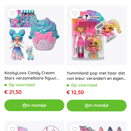
KookyLoos Candy Cream
Yummiland pop met haar dat
Stars verzamelbare figuur
van kleur verandert en eigen
met handtas en accessoires
lipgloss
Op voorraad
Op voorraad
€ 21,50
€ 12,50
In mandje
In mandje