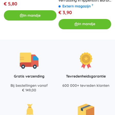
verrassing in lippenstift Barbie
€ 5,80
of Ken
?
Extern magazijn
€ 3,90
In mandje
In mandje
Gratis verzending
Tevredenheidsgarantie
Bij bestellingen vanaf
600 000+ tevreden klanten
€ 149,00