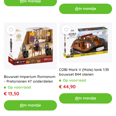
In mandje
In mandje
COBI Mark V (Male) tank 1:35
bouwset 844 stenen
Bouwset Imperium Romanum
Op voorraad
- Pretorianen 47 onderdelen
€ 44,90
Op voorraad
€ 13,50
In mandje
In mandje