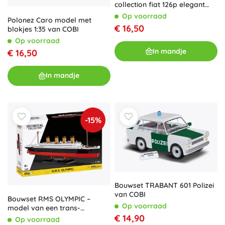
collection fiat 126p elegant
1:35
Op voorraad
Polonez Caro model met
€ 16,50
blokjes 1:35 van COBI
Op voorraad
In mandje
€ 16,50
In mandje
-15%
Bouwset TRABANT 601 Polizei
van COBI
Bouwset RMS OLYMPIC –
Op voorraad
model van een trans-
€ 14,90
Atlantische oceaanlijner 1:700
Op voorraad