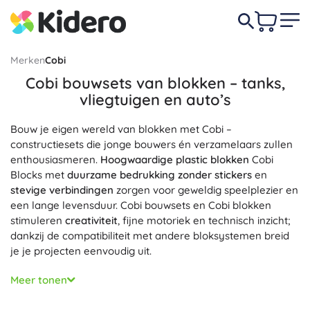
Merken
Cobi
Cobi bouwsets van blokken – tanks,
vliegtuigen en auto’s
Bouw je eigen wereld van blokken met Cobi –
constructiesets die jonge bouwers én verzamelaars zullen
enthousiasmeren.
Hoogwaardige plastic blokken
Cobi
Blocks met
duurzame bedrukking zonder stickers
en
stevige verbindingen
zorgen voor geweldig speelplezier en
een lange levensduur. Cobi bouwsets en Cobi blokken
stimuleren
creativiteit
, fijne motoriek en technisch inzicht;
dankzij de compatibiliteit met andere bloksystemen breid
je je projecten eenvoudig uit.
In het assortiment vind je
militaire bouwsets
van Cobi –
Meer tonen
beroemde
tanks op schaal 1:35
, moderne NAVO-
voertuigen, vliegtuigen en schepen, maar ook civiele
auto’s