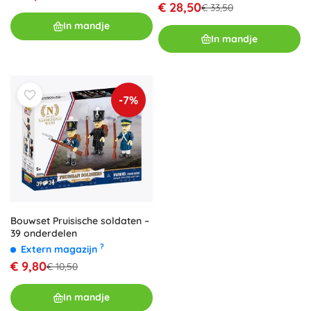
€ 28,50
€ 33,50
In mandje
In mandje
-7%
Bouwset Pruisische soldaten –
39 onderdelen
?
Extern magazijn
€ 9,80
€ 10,50
In mandje