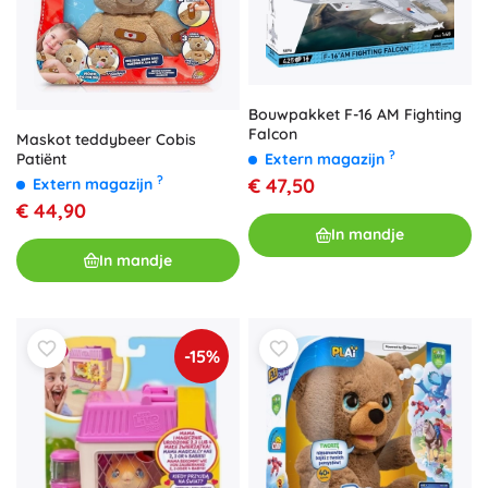
Bouwpakket F-16 AM Fighting
Falcon
Maskot teddybeer Cobis
?
Extern magazijn
Patiënt
?
€ 47,50
Extern magazijn
€ 44,90
In mandje
In mandje
-15%