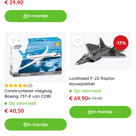
€ 29,90
In mandje
-13%
Lockheed F-22 Raptor
bouwpakket
(2)
Op voorraad
Constructieset vliegtuig
Boeing 737-8 van COBI
€ 69,90
€ 79,90
Op voorraad
€ 40,50
In mandje
In mandje