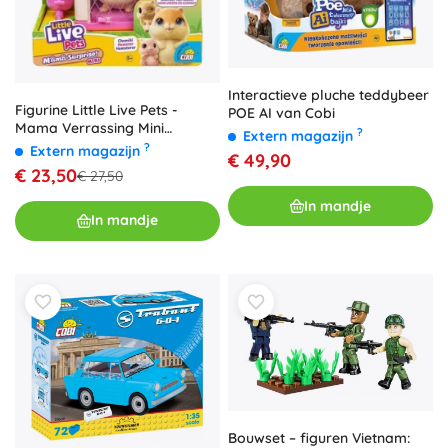
Interactieve pluche teddybeer
Figurine Little Live Pets -
POE AI van Cobi
Mama Verrassing Mini
?
Extern magazijn
hamster
?
Extern magazijn
€ 49,90
€ 23,50
€ 27,50
In mandje
In mandje
Bouwset – figuren Vietnam: