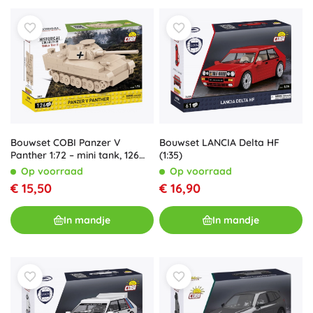
Bouwset LANCIA Delta HF
Bouwset COBI Panzer V
(1:35)
Panther 1:72 – mini tank, 126
onderdelen
Op voorraad
Op voorraad
€ 16,90
€ 15,50
In mandje
In mandje