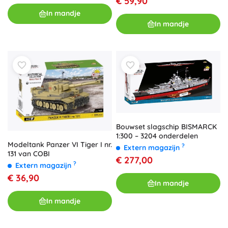
€ 59,90
In mandje
In mandje
Bouwset slagschip BISMARCK
1:300 – 3204 onderdelen
Modeltank Panzer VI Tiger I nr.
?
Extern magazijn
131 van COBI
€ 277,00
?
Extern magazijn
€ 36,90
In mandje
In mandje