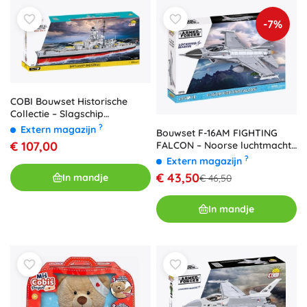
-7%
COBI Bouwset Historische
Collectie – Slagschip
GNEISENAU 1:300
?
Extern magazijn
Bouwset F-16AM FIGHTING
€ 107,00
FALCON – Noorse luchtmacht,
1:48, 495 onderdelen
?
Extern magazijn
€ 43,50
In mandje
€ 46,50
In mandje