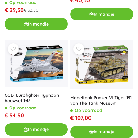
€ 40,50
Op voorraad
€ 29,50
€ 32,50
In mandje
In mandje
COBI Eurofighter Typhoon
Modeltank Panzer VI Tiger 131
bouwset 1:48
van The Tank Museum
Op voorraad
Op voorraad
€ 54,50
€ 107,00
In mandje
In mandje