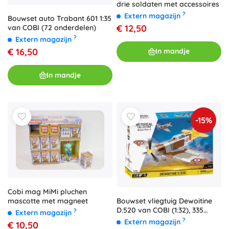
drie soldaten met accessoires
?
Extern magazijn
Bouwset auto Trabant 601 1:35
€ 12,50
van COBI (72 onderdelen)
?
Extern magazijn
€ 16,50
In mandje
In mandje
-15%
Cobi mag MiMi pluchen
mascotte met magneet
Bouwset vliegtuig Dewoitine
D.520 van COBI (1:32), 335
?
Extern magazijn
onderdelen
?
Extern magazijn
€ 10,50