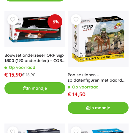
-6%
Bouwset onderzeeër ORP Sęp
1:300 (190 onderdelen) – COBI
Historical Collection
Op voorraad
€ 15,90
Poolse ulanen –
€ 16,90
soldatenfiguren met paard
(44 onderdelen)
Op voorraad
In mandje
€ 14,50
In mandje