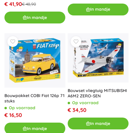
(595 onderdelen)
€ 41,90
€ 48,90
In mandje
In mandje
Bouwset vliegtuig MITSUBISHI
Bouwpakket COBI Fiat 126p 71
A6M2 ZERO-SEN
stuks
Op voorraad
Op voorraad
€ 34,50
€ 16,50
In mandje
In mandje