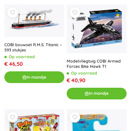
COBI bouwset R.M.S. Titanic –
593 stukjes
Op voorraad
Modelvliegtuig COBI Armed
€ 46,50
Forces BAe Hawk T1
Op voorraad
In mandje
€ 40,90
In mandje