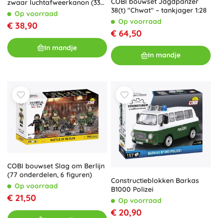
COBI bouwset Jagdpanzer
zwaar luchtafweerkanon (339
38(t) "Chwat" – tankjager 1:28
onderdelen)
Op voorraad
Op voorraad
€ 38,90
€ 64,50
In mandje
In mandje
COBI bouwset Slag om Berlijn
(77 onderdelen, 6 figuren)
Constructieblokken Barkas
Op voorraad
B1000 Polizei
€ 21,50
Op voorraad
€ 20,90