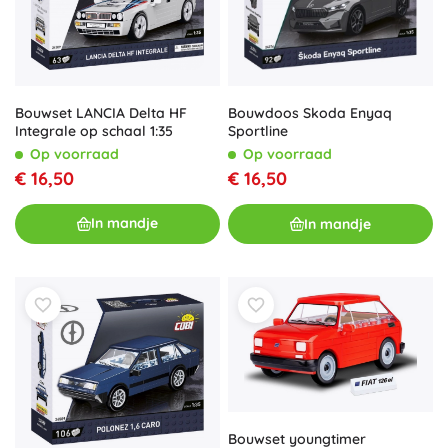
Bouwset LANCIA Delta HF
Bouwdoos Skoda Enyaq
Integrale op schaal 1:35
Sportline
Op voorraad
Op voorraad
€ 16,50
€ 16,50
In mandje
In mandje
Bouwset youngtimer