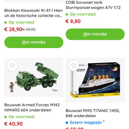
COBI bouwset tank
Sturmpanzerwagen A7V 1:72
Blokken Kawasaki KI-61-I Hien
Op voorraad
uit de historische collectie van
€ 8,80
de Tweede Wereldoorlog
Op voorraad
€ 28,90
€ 33,90
In mandje
In mandje
Bouwset Armed Forces M142
HIMARS 604 onderdelen
Bouwset RMS TITANIC 1:450,
848 onderdelen
Op voorraad
?
Extern magazijn
€ 40,90