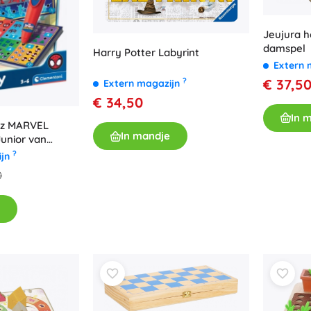
Jeujura h
damspel
Harry Potter Labyrint
Extern 
€ 37,5
?
Extern magazijn
€ 34,50
In 
uiz MARVEL
In mandje
Junior van
?
ijn
0