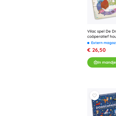
Vilac spel De Dr
coöperatief ho
voor kinderen
Extern magaz
€ 26,50
In mandje