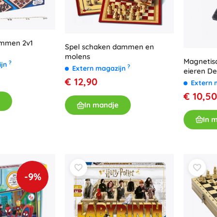
mmen 2v1
Spel schaken dammen en
molens
Magnetis
?
ijn
?
Extern magazijn
eieren D
€ 12,90
Extern 
€ 10,50
In mandje
In 
-9%