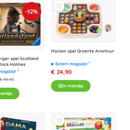
Art
Knuffels
-12%
Pluche figuren uit films en sprookjes
Interactieve knuffels
One Piece
Hangers
Knuffels en tutdoekjes voor de allerkleinsten
+
Meer tonen
Houten spel Groente Avontuur
Gabby’s Poppenhuis
rger spel Scotland
?
Extern magazijn
rlock Holmes
Kinderkamer
€ 24,90
?
magazijn
Decoraties
€ 35,90
Avatar
Nachtlampjes en projectoren
In mandje
Opbergruimte
mandje
Skippers en wipdieren
Tenten en huisjes
+
Meer tonen