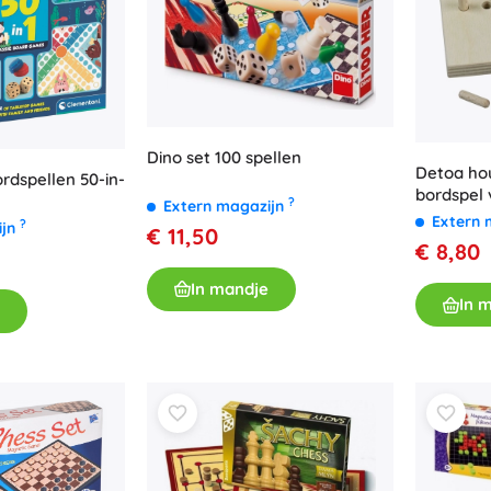
Boeken
Werk- en doeboekjes
Voor de allerkleinsten
Boekaccessoires
Ansichtkaarten
Dino set 100 spellen
Detoa hou
Voor kleine vertellers
ordspellen 50-in-
bordspel 
?
Extern magazijn
+
Meer tonen
Extern 
?
ijn
€ 11,50
€ 8,80
Winkelinrichting
In mandje
In 