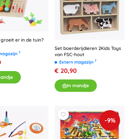
groeit er in de tuin?
Set boerderijdieren 2Kids Toys
?
magazijn
van FSC-hout
0
?
Extern magazijn
€ 20,90
mandje
In mandje
-9%