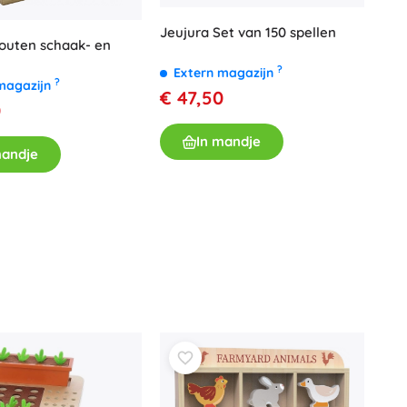
Jeujura Set van 150 spellen
outen schaak- en
?
Extern magazijn
?
magazijn
€ 47,50
0
In mandje
mandje