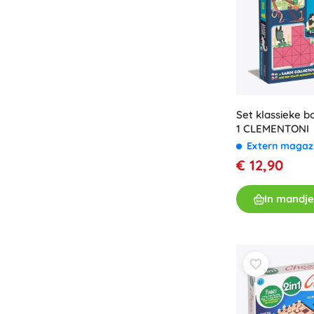
Accessoires
Batterijen
Vervangende onderdelen
Pompjes
Set klassieke b
1 CLEMENTONI
Extern magaz
€ 12,90
Cadeaubonnen
In mandje