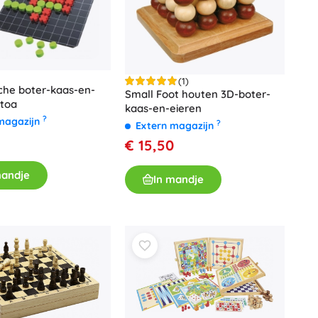
(1)
che boter-kaas-en-
Small Foot houten 3D-boter-
etoa
kaas-en-eieren
?
magazijn
?
Extern magazijn
€ 15,50
mandje
In mandje