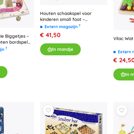
Houten schaakspel voor
kinderen small foot –
opvouwbare set met kleurrijke
?
Extern magazijn
figuren
€ 41,50
ie Biggetjes –
Vilac Wat 
uten bordspel
?
In mandje
ijn
Extern 
€ 24,5
In 