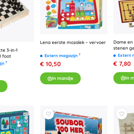
Uitrusting voor kinderen
Veiligheid
Voeden en borstvoeding
Koupání
Slaap
Dame en 
Lena eerste mozaïek – vervoer
Kinderwagens
stenen g
e 3-in-1
+
Meer tonen
?
Extern 
Extern magazijn
 foot
€ 7,80
€ 10,50
?
ijn
Elektronisch speelgoed
In 
In mandje
Afstandsbedienbare speelgoed
Spelconsoles
Drones
Kijk op
Microscopen en telescopen
+
Meer tonen