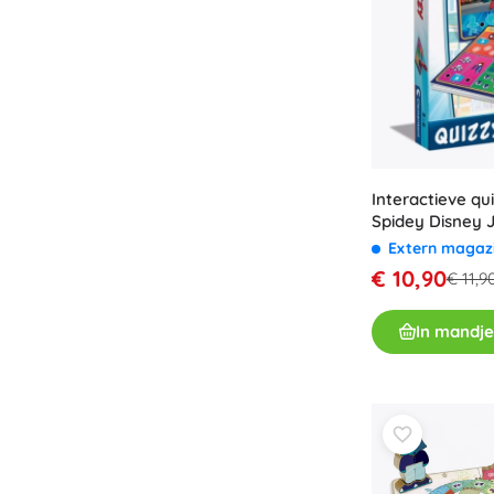
Interactieve q
Spidey Disney 
Clementoni
Extern magaz
€ 10,90
€ 11,9
In mandje