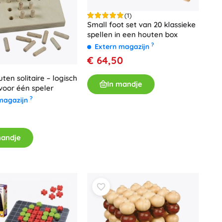
Voor meisjes
(1)
Small foot set van 20 klassieke
Sieraden
spellen in een houten box
Handtasjes
?
Extern magazijn
Sieradendoosjes
€ 64,50
ten solitaire – logisch
In mandje
voor één speler
?
magazijn
mandje