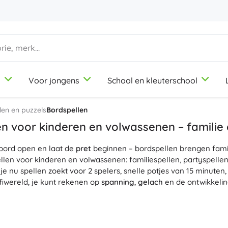
d
Voor jongens
School en kleuterschool
1-3 jaar
1-3 jaar
1-3 jaar
Knutsel- en tekenspullen
Duplo
Beroepsrollenspellen
len en puzzels
Bordspellen
Klei
Schoonheidssalon
n voor kinderen en volwassenen – familie 
Kleurpotloden
Koks
bord open en laat de
Stiften
Winkeltje spelen
pret
beginnen – bordspellen brengen fami
9-12 jaar
9-12 jaar
9-12 jaar
Icons
len voor kinderen en volwassenen: familiespellen, partyspellen
Stempels
Werkplaats
 je nu spellen zoekt voor 2 spelers, snelle potjes van 15 minute
Schorten en tafelkleden
Huishouden
‑fiwereld, je kunt rekenen op
spanning
,
gelach
en de ontwikkeli
+
+
Meer tonen
Meer tonen
Disney
en bordspellen blinken uit door
kwalitatieve componenten
– ged
 overzichtelijke speelborden. Dankzij de
duidelijke regels in he
wel beginners als ervaren spelers. Geniet van de
hoge herspeel
Drinkflessen
Licentie