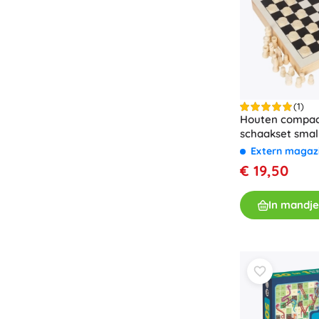
Speelgoed voor de allerkleinsten
Rammelaars, bijtringen en fopspenen
Interactieve speelgoed
Puzzels, hamerspeelgoed en blokken
Knuffeldoekjes en tutteldoekjes
Loop- en trekspeelgoed
(1)
Houten compact
+
Meer tonen
schaakset small
Extern magaz
€ 19,50
Badspeelgoed
In mandje