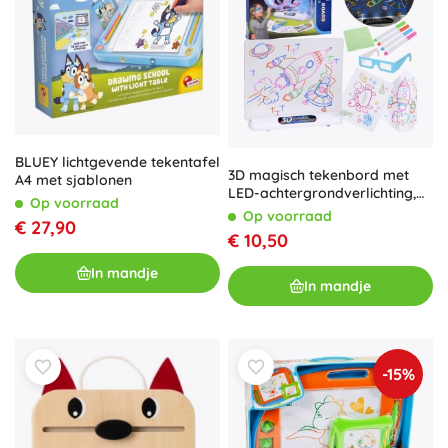
BLUEY lichtgevende tekentafel
3D magisch tekenbord met
A4 met sjablonen
LED-achtergrondverlichting,
Op voorraad
stiften en 3D-bril
Op voorraad
€ 27,90
€ 10,50
In mandje
In mandje
-15%