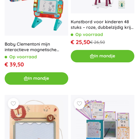
Kunstbord voor kinderen 48
stuks – roze, dubbelzijdig krijt-
en magnetisch
Op voorraad
€ 25,50
€ 26,50
Baby Clementoni mijn
interactieve magnetische
tekentafel 2-in-1
In mandje
Op voorraad
€ 39,50
In mandje