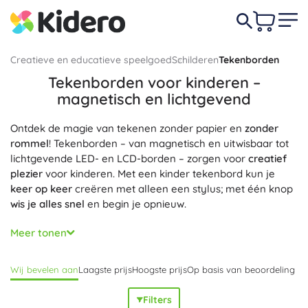
Creatieve en educatieve speelgoed
Schilderen
Tekenborden
Tekenborden voor kinderen –
magnetisch en lichtgevend
Ontdek de magie van tekenen zonder papier en
zonder
rommel
! Tekenborden – van magnetisch en uitwisbaar tot
lichtgevende LED- en LCD-borden – zorgen voor
creatief
plezier
voor kinderen. Met een kinder tekenbord kun je
keer op keer
creëren met alleen een stylus; met één knop
wis je alles snel
en begin je opnieuw.
Als educatief speelgoed stimuleren tekenborden de
Meer tonen
ontwikkeling van de grafomotoriek
, de fijne motoriek en
de oog-handcoördinatie. Een tekenbord is ideaal voor
Wij bevelen aan
Laagste prijs
Hoogste prijs
Op basis van beoordeling
kleuters en schoolkinderen: het oefenen van letters en
cijfers, het overtrekken van sjablonen, de eerste notities en
Filters
tekenen voor kinderen. Dankzij de
veilige materialen
en