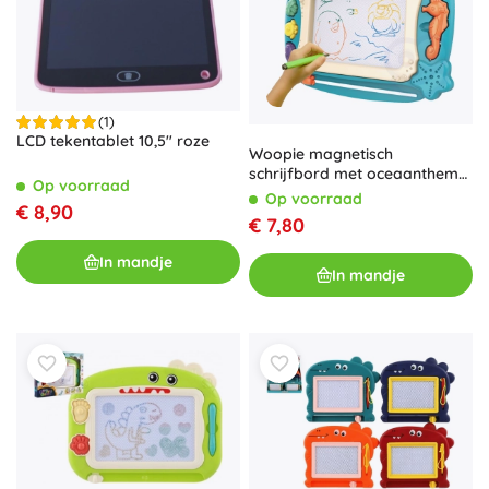
(1)
LCD tekentablet 10,5" roze
Woopie magnetisch
schrijfbord met oceaanthema
Op voorraad
- groen
Op voorraad
€ 8,90
€ 7,80
In mandje
In mandje