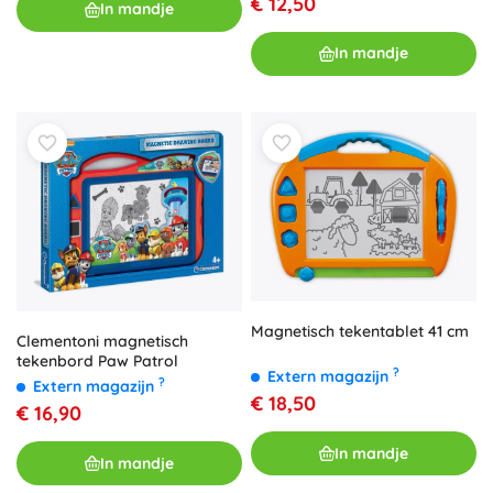
€ 12,50
In mandje
In mandje
Magnetisch tekentablet 41 cm
Clementoni magnetisch
tekenbord Paw Patrol
?
Extern magazijn
?
Extern magazijn
€ 18,50
€ 16,90
In mandje
In mandje