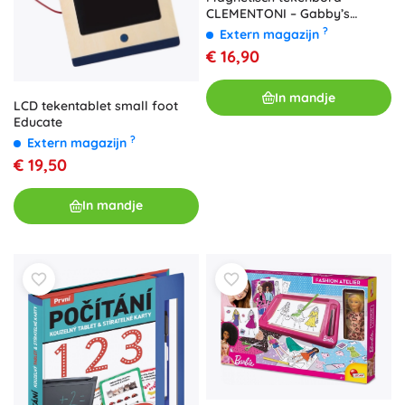
CLEMENTONI – Gabby’s
Magische Huis
?
Extern magazijn
€ 16,90
In mandje
LCD tekentablet small foot
Educate
?
Extern magazijn
€ 19,50
In mandje