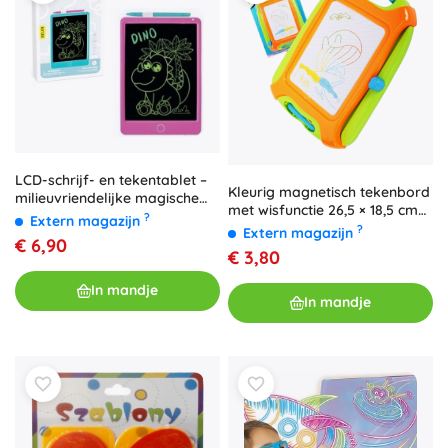
LCD-schrijf- en tekentablet –
Kleurig magnetisch tekenbord
milieuvriendelijke magische
met wisfunctie 26,5 × 18,5 cm
schrijfbord voor kinderen
?
Extern magazijn
met handvat
?
Extern magazijn
€ 6,90
€ 3,80
In mandje
In mandje