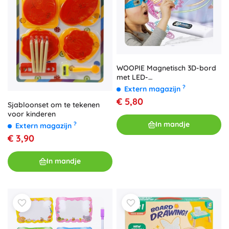
WOOPIE Magnetisch 3D-bord
met LED-
achtergrondverlichting om te
?
Extern magazijn
tekenen
€ 5,80
Sjabloonset om te tekenen
voor kinderen
In mandje
?
Extern magazijn
€ 3,90
In mandje