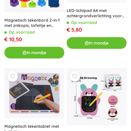
LED-lichtpad A4 met
achtergrondverlichting voor
Magnetisch tekenbord 2-in-1
tekenen en overtrekken
Op voorraad
met znikopis, tafeltje en
€ 5,80
stempels
Op voorraad
€ 10,50
In mandje
In mandje
Magnetisch tekentablet met