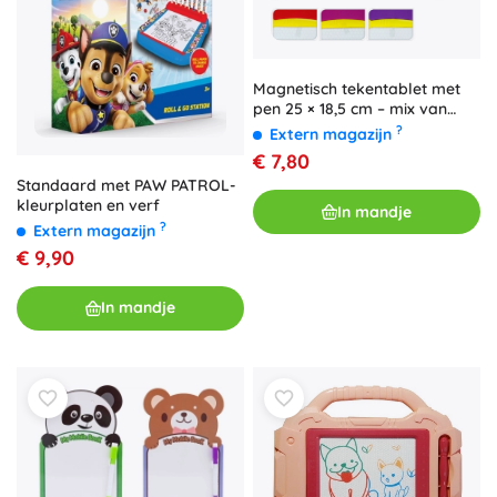
Magnetisch tekentablet met
pen 25 × 18,5 cm – mix van
kleuren
?
Extern magazijn
€ 7,80
Standaard met PAW PATROL-
kleurplaten en verf
In mandje
?
Extern magazijn
€ 9,90
In mandje