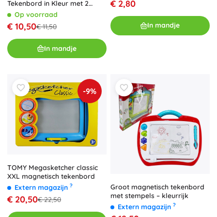
€ 2,80
Tekenbord in Kleur met 2
Stempels Paars
Op voorraad
In mandje
€ 10,50
€ 11,50
In mandje
-9%
TOMY Megasketcher classic
XXL magnetisch tekenbord
?
Groot magnetisch tekenbord
Extern magazijn
met stempels – kleurrijk
€ 20,50
€ 22,50
?
Extern magazijn