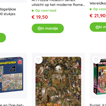
Wereldkaa
uitzicht op het moderne Rome,
dagelijkse
Op voo
2000 stukjes
Op voorraad
0 stukjes
€ 21,90
€ 19,50
In 
In mandje
ie en Doe-het-
Puzzel J