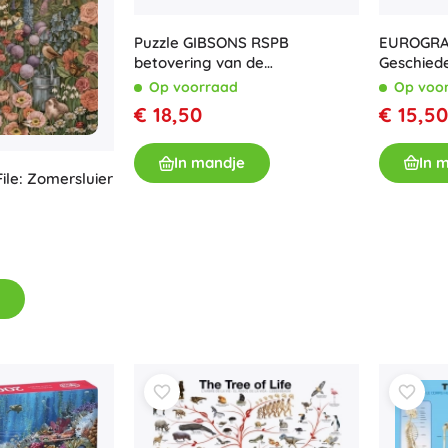
EUROGRAP
Puzzle GIBSONS RSPB
Geschiede
betovering van de
stukjes
lentigehuchten 1000 stukjes
Op voo
Op voorraad
€ 15,50
€ 18,50
In 
In mandje
File: Zomersluier