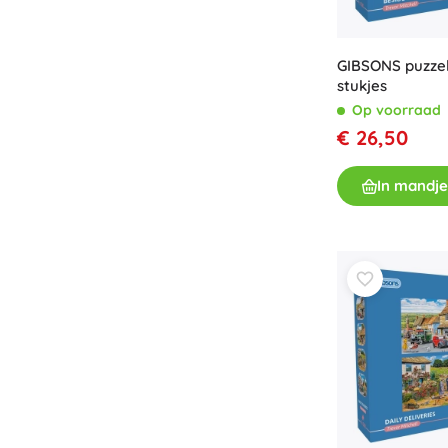
Boeken
Werk- en doeboekjes
GIBSONS puzzel
Voor de allerkleinsten
stukjes
Boekaccessoires
Op voorraad
€ 26,50
Ansichtkaarten
Voor kleine vertellers
In mandje
+
Meer tonen
Cadeaubonnen