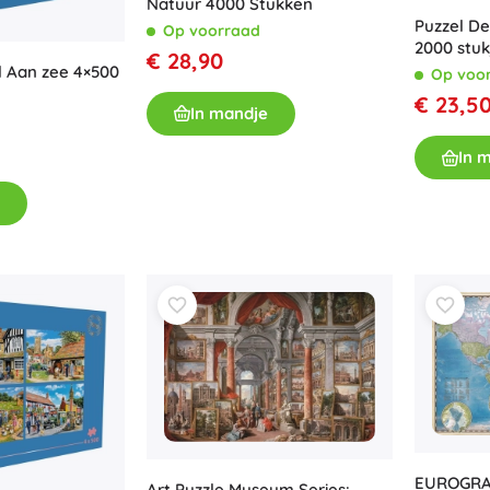
Natuur 4000 Stukken
Accessoires
Puzzel D
Op voorraad
2000 stu
€ 28,90
Batterijen
 Aan zee 4×500
Op voo
Vervangende onderdelen
€ 23,5
In mandje
Pompjes
In 
Winkelinrichting
EUROGRAP
Art Puzzle Museum Series: