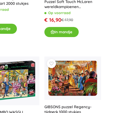
Puzzel Soft Touch McLaren
rt 2000 stukjes
wereldkampioenen
rraad
constructeurs F1 1000 stukjes
Op voorraad
€ 16,90
€ 17,90
mandje
In mandje
GIBSONS puzzel Regency-
tijdperk 1000 stukjes
UMBO WASGIJ