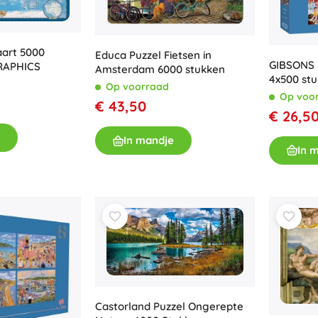
Uitrusting voor kinderen
Veiligheid
Voeden en borstvoeding
aart 5000
Educa Puzzel Fietsen in
GIBSONS 
RAPHICS
Koupání
Amsterdam 6000 stukken
4x500 stu
Op voorraad
Kinderwagens
Op voo
€ 43,50
Slaap
€ 26,5
+
Meer tonen
In mandje
In 
Elektronisch speelgoed
Afstandsbedienbare speelgoed
Spelconsoles
Drones
Kijk op
Microscopen en telescopen
+
Meer tonen
Castorland Puzzel Ongerepte