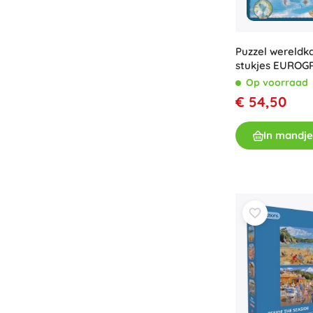
Speelgoed voor de allerkleinsten
Rammelaars, bijtringen en fopspenen
Interactieve speelgoed
Puzzel wereldk
stukjes EUROG
Puzzels, hamerspeelgoed en blokken
Op voorraad
Knuffeldoekjes en tutteldoekjes
€ 54,50
Loop- en trekspeelgoed
+
Meer tonen
In mandje
Badspeelgoed