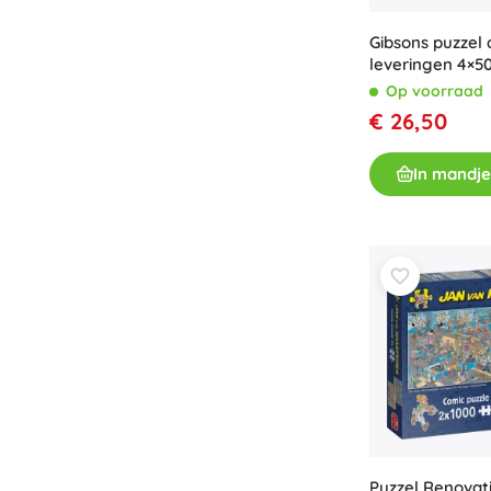
Gibsons puzzel 
leveringen 4×50
Op voorraad
€ 26,50
In mandje
Puzzel Renovat