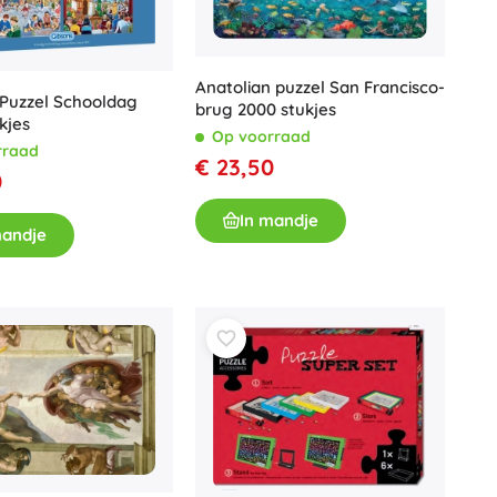
Wapens
Pistolen
Zwaarden en dolken
Anatolian puzzel San Francisco-
Puzzel Schooldag
Waterpistolen
brug 2000 stukjes
kjes
Op voorraad
Bogen
rraad
€ 23,50
Kruisbogen
0
+
Meer tonen
In mandje
mandje
Kinderkleding
Babykleding
T-shirts
Schoenen
Sweaters en truien
Sokken en panty’s
+
Meer tonen