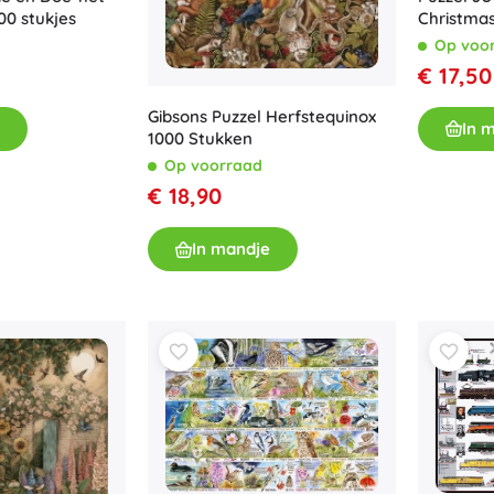
00 stukjes
Christmas 
kersttran
Op voo
stukjes
€ 17,50
Gibsons Puzzel Herfstequinox
In 
1000 Stukken
Op voorraad
€ 18,90
In mandje