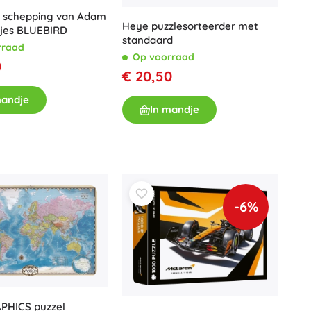
Voor meisjes
e schepping van Adam
Heye puzzlesorteerder met
kjes BLUEBIRD
Sieraden
standaard
rraad
Op voorraad
Handtasjes
0
€ 20,50
Sieradendoosjes
mandje
In mandje
-6%
HICS puzzel