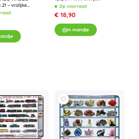
21 – vrolijke
Op voorraad
sformaties, 2×1000
rraad
€ 18,90
In mandje
mandje