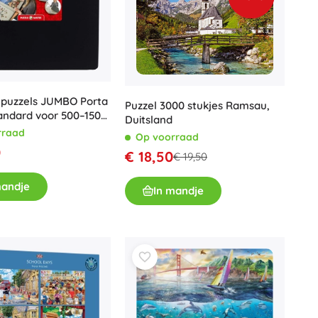
Jurassic World
Knuffels
Pluche figuren uit films en sprookjes
Interactieve knuffels
One Piece
Hangers
Knuffels en tutdoekjes voor de allerkleinsten
 puzzels JUMBO Porta
Puzzel 3000 stukjes Ramsau,
andard voor 500–1500
+
Meer tonen
Duitsland
rraad
Gabby’s Poppenhuis
Op voorraad
0
€ 18,50
€ 19,50
Poppen en baby’s
mandje
Poppen
In mandje
Avatar
Accessoires voor baby’s
Baby’s
Accessoires voor poppen
Stoffen poppen
+
Meer tonen