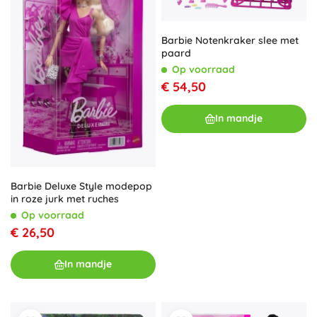
Barbie Notenkraker slee met
paard
Op voorraad
€ 54,50
In mandje
Barbie Deluxe Style modepop
in roze jurk met ruches
Op voorraad
€ 26,50
In mandje