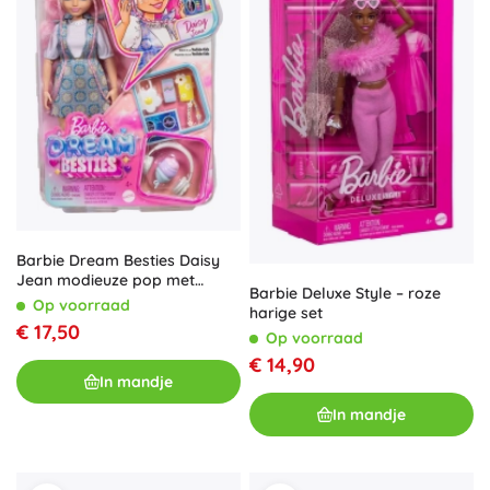
Barbie Dream Besties Daisy
Jean modieuze pop met
Barbie Deluxe Style – roze
muzikale accessoires
Op voorraad
harige set
€ 17,50
Op voorraad
€ 14,90
In mandje
In mandje