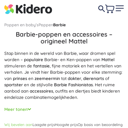
Poppen en baby’s
Poppen
Barbie
Barbie-poppen en accessoires –
origineel Mattel
Stap binnen in de wereld van Barbie, waar dromen spel
worden –
populaire
Barbie- en Ken-poppen van
Mattel
stimuleren de
fantasie
, fijne motoriek en het vertellen van
verhalen. Je vindt hier Barbie-poppen voor elke stemming:
van
prinses
en
zeemeermin
tot
dokter
,
dierenarts
of
sportster
en de stijlvolle
Barbie Fashionistas
. Het ruime
aanbod aan
accessoires
, outfits en diertjes biedt kinderen
eindeloze combinatiemogelijkheden.
Elke Barbie-pop blinkt uit door
detailafwerking
,
Meer tonen
hoogwaardige materialen en bij veel modellen ook
bewegende gewrichten
voor realistischer poses.
Makkelijk
Wij bevelen aan
Laagste prijs
Hoogste prijs
Op basis van beoordeling
omkleden
en de compatibiliteit van outfits en accessoires