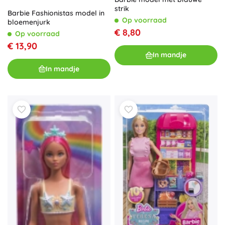
strik
Barbie Fashionistas model in
Op voorraad
bloemenjurk
€ 8,80
Op voorraad
€ 13,90
In mandje
In mandje