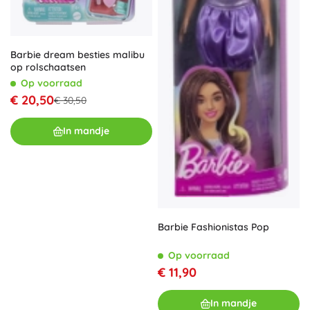
Barbie dream besties malibu
op rolschaatsen
Op voorraad
€ 20,50
€ 30,50
In mandje
Barbie Fashionistas Pop
Op voorraad
€ 11,90
In mandje