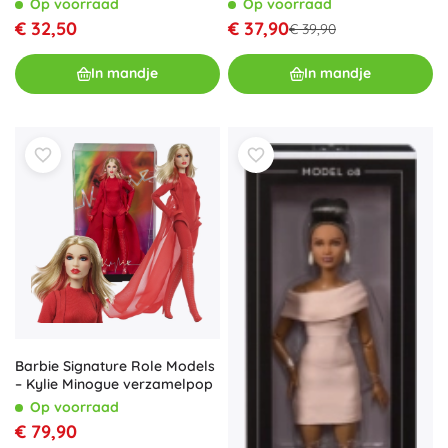
Op voorraad
Op voorraad
€ 37,90
€ 32,50
€ 39,90
In mandje
In mandje
Barbie Signature Role Models
– Kylie Minogue verzamelpop
Op voorraad
€ 79,90