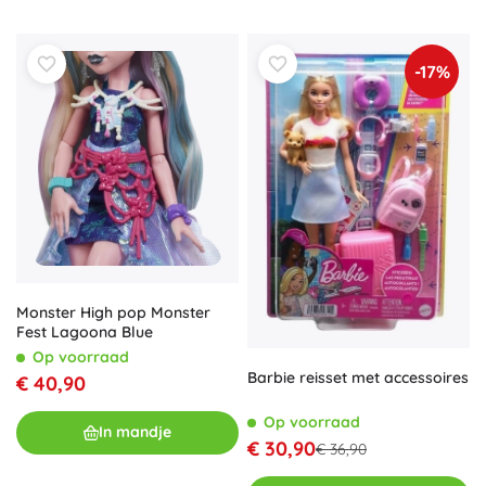
-17%
Monster High pop Monster
Fest Lagoona Blue
Op voorraad
Barbie reisset met accessoires
€ 40,90
Op voorraad
In mandje
€ 30,90
€ 36,90