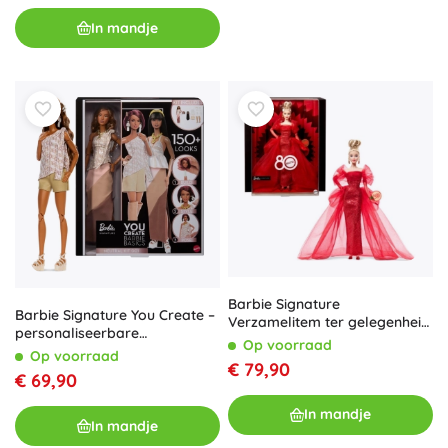
In mandje
Barbie Signature
Barbie Signature You Create –
Verzamelitem ter gelegenheid
personaliseerbare
van het 80-jarig jubileum van
Op voorraad
verzamelpop met accessoires,
Op voorraad
Mattel
€ 79,90
neutrale stijl
€ 69,90
In mandje
In mandje