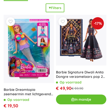
tussen collecties maken het eenvoudig om de Barbie-
Filters
wereld uit te breiden. Ontdek favorieten zoals
Color Reveal
,
Barbie Extra
,
Fashionistas
en
Ken
-poppen – ideaal voor de
collectie én voor elke dag spelen. Wil je de speelscenario’s
-17%
uitbreiden? Kies dan voor playsets en accessoireset: het
Barbie Dreamhouse
, een
Barbie auto
en
caravan
, een
keukentje, kapsalon of dierenkliniek. Praktische sets met
een pop en
veel accessoires
zorgen voor
oneindige
verhalen
en verbinden scènes moeiteloos tot een
compleet Barbie-stadje. Een geweldige keuze als
cadeau
voor kinderen vanaf 3 jaar
.
Barbie Signature Diwali Anita
Dongre verzamelaars pop 29
cm
Op voorraad
€ 49,90
€ 59,90
Barbie Dreamtopia
zeemeermin met lichtgevende
staart
In mandje
Op voorraad
€ 19,50