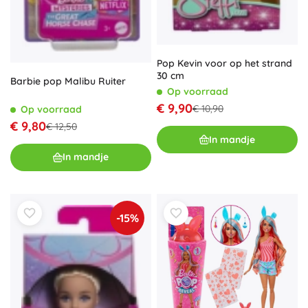
Pop Kevin voor op het strand
30 cm
Barbie pop Malibu Ruiter
Op voorraad
€ 9,90
€ 10,90
Op voorraad
€ 9,80
€ 12,50
In mandje
In mandje
-15%