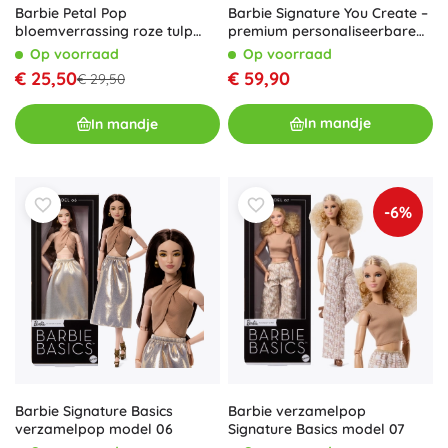
Barbie Signature You Create –
Barbie Petal Pop
premium personaliseerbare
bloemverrassing roze tulp
pop met accessoires, neutrale
met accessoires
Op voorraad
Op voorraad
set
€ 59,90
€ 25,50
€ 29,50
In mandje
In mandje
-6%
Barbie verzamelpop
Barbie Signature Basics
Signature Basics model 07
verzamelpop model 06