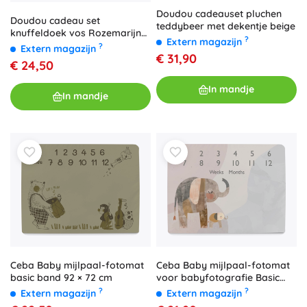
Doudou cadeauset pluchen
Doudou cadeau set
teddybeer met dekentje beige
knuffeldoek vos Rozemarijn
?
Extern magazijn
27 cm
?
Extern magazijn
€ 31,90
€ 24,50
In mandje
In mandje
Ceba Baby mijlpaal-fotomat
Ceba Baby mijlpaal-fotomat
basic band 92 × 72 cm
voor babyfotografie Basic
Elephant Family 92 × 72 cm
?
?
Extern magazijn
Extern magazijn