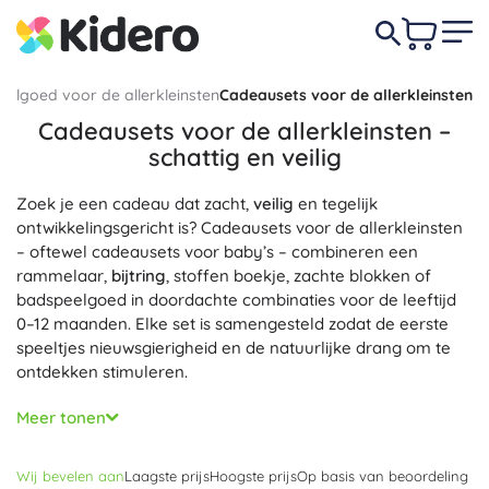
eelgoed voor de allerkleinsten
Cadeausets voor de allerkleinsten
Cadeausets voor de allerkleinsten –
schattig en veilig
Zoek je een cadeau dat zacht,
veilig
en tegelijk
ontwikkelingsgericht is? Cadeausets voor de allerkleinsten
– oftewel cadeausets voor baby’s – combineren een
rammelaar,
bijtring
, stoffen boekje, zachte blokken of
badspeelgoed in doordachte combinaties voor de leeftijd
0–12 maanden. Elke set is samengesteld zodat de eerste
speeltjes nieuwsgierigheid en de natuurlijke drang om te
ontdekken stimuleren.
Prioriteit is
veiligheid en comfort voor pasgeborenen
:
Meer tonen
gecertificeerde materialen zonder BPA en ftalaten, zachte
texturen, afgeronde vormen en duurzame afwerking,
Wij bevelen aan
Laagste prijs
Hoogste prijs
Op basis van beoordeling
conform EN 71. Zintuiglijke en Montessori-elementen