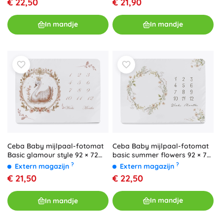
€ 22,50
€ 21,90
In mandje
In mandje
Ceba Baby mijlpaal-fotomat
Ceba Baby mijlpaal-fotomat
basic summer flowers 92 × 72
Basic glamour style 92 × 72
cm
cm
?
?
Extern magazijn
Extern magazijn
€ 22,50
€ 21,50
In mandje
In mandje