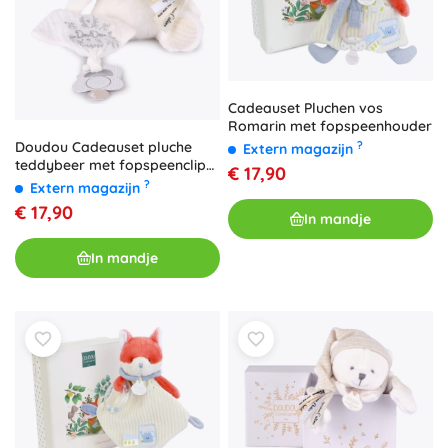
Cadeauset Pluchen vos
Romarin met fopspeenhouder
Doudou Cadeauset pluche
?
Extern magazijn
teddybeer met fopspeenclip
€ 17,90
en dekentje
?
Extern magazijn
€ 17,90
In mandje
In mandje