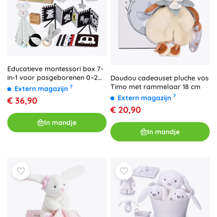
Educatieve montessori box 7-
in-1 voor pasgeborenen 0–2
Doudou cadeauset pluche vos
maanden WOOPIE GREEN
Timo met rammelaar 18 cm
?
Extern magazijn
?
Extern magazijn
€ 36,90
€ 20,90
In mandje
In mandje