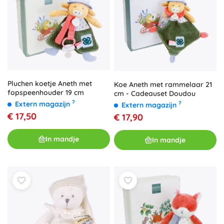
Pluchen koetje Aneth met
Koe Aneth met rammelaar 21
fopspeenhouder 19 cm
cm - Cadeauset Doudou
?
Extern magazijn
?
Extern magazijn
€ 17,50
€ 17,90
In mandje
In mandje