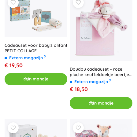
Cadeauset voor baby’s olifant
PETIT COLLAGE
?
Extern magazijn
€ 19,50
Doudou cadeauset – roze
pluche knuffeldoekje beertje
In mandje
24 cm
?
Extern magazijn
€ 18,50
In mandje