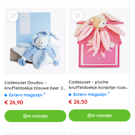
Cadeauset – pluche
Cadeauset Doudou –
knuffeldoekje konijntje roze
knuffeldoekje blauwe beer 24
28 cm
cm
?
Extern magazijn
?
Extern magazijn
€ 26,50
€ 26,90
In mandje
In mandje