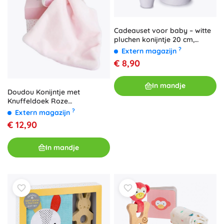
Cadeauset voor baby – witte
pluchen konijntje 20 cm,
rammelaar en knuffeldoekje
?
Extern magazijn
in een zacht mandje
€ 8,90
In mandje
Doudou Konijntje met
Knuffeldoek Roze
Geschenkset
?
Extern magazijn
€ 12,90
In mandje