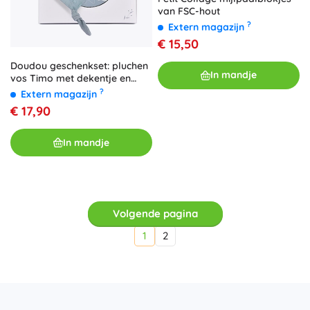
van FSC-hout
?
Extern magazijn
€ 15,50
Doudou geschenkset: pluchen
In mandje
vos Timo met dekentje en
speenhouder 20 cm
?
Extern magazijn
€ 17,90
In mandje
Volgende pagina
1
2