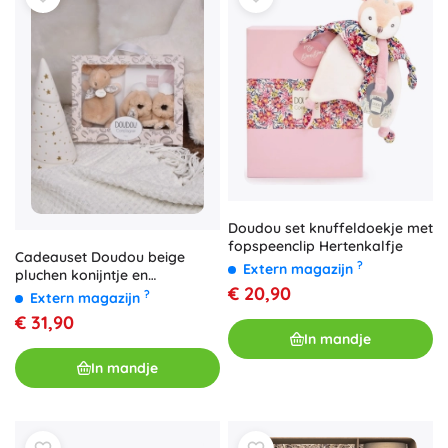
Doudou set knuffeldoekje met
fopspeenclip Hertenkalfje
Cadeauset Doudou beige
?
Extern magazijn
pluchen konijntje en
€ 20,90
schoentjes
?
Extern magazijn
€ 31,90
In mandje
In mandje