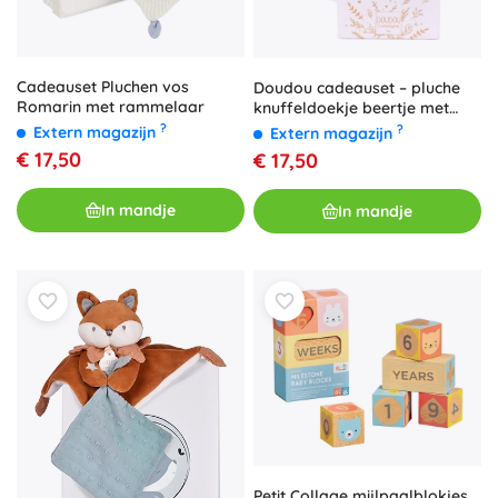
Cadeauset Pluchen vos
Doudou cadeauset – pluche
Romarin met rammelaar
knuffeldoekje beertje met
muts, beige 25 cm
?
?
Extern magazijn
Extern magazijn
€ 17,50
€ 17,50
In mandje
In mandje
Petit Collage mijlpaalblokjes