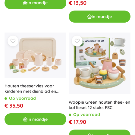
€ 13,50
In mandje
In mandje
Houten theeservies voor
kinderen met dienblad en
accessoires
Op voorraad
Woopie Green houten thee- en
€ 35,50
koffieset 12 stuks FSC
Op voorraad
In mandje
€ 17,90