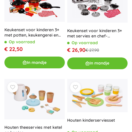
Keukenset voor kinderen 3+
Keukenset voor kinderen 3+
met potten, keukengerei en
met servies en chef-
voedselreplica's, 22 stuks
kokskostuum
Op voorraad
Op voorraad
€ 22,50
€ 26,90
€ 27,90
In mandje
In mandje
Houten kinderserviesset
Houten theeservies met ketel