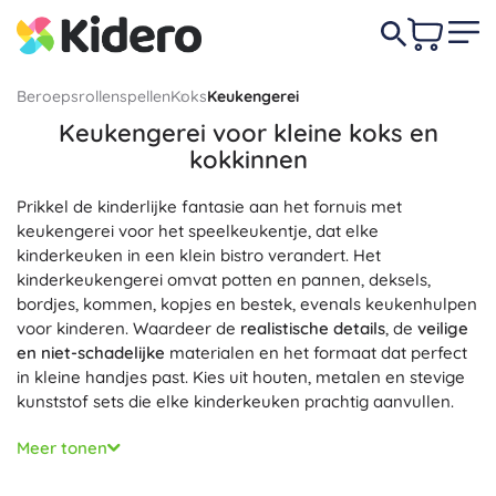
Beroepsrollenspellen
Koks
Keukengerei
Keukengerei voor kleine koks en
kokkinnen
Prikkel de kinderlijke fantasie aan het fornuis met
keukengerei voor het speelkeukentje, dat elke
kinderkeuken in een klein bistro verandert. Het
kinderkeukengerei omvat potten en pannen, deksels,
bordjes, kommen, kopjes en bestek, evenals keukenhulpen
voor kinderen. Waardeer de
realistische details
, de
veilige
en niet-schadelijke
materialen en het formaat dat perfect
in kleine handjes past. Kies uit houten, metalen en stevige
kunststof sets die elke kinderkeuken prachtig aanvullen.
Doen-alsof koken met keukengerei
stimuleert de fantasie,
Meer tonen
fijne motoriek en oog-handcoördinatie
en bevordert
samenwerking en communicatie
. Kinderen roeren, snijden,