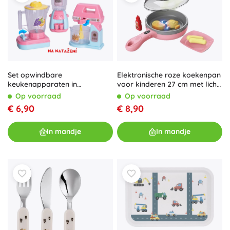
Elektronische roze koekenpan
Set opwindbare
voor kinderen 27 cm met licht
keukenapparaten in
en geluid
pastelkleuren voor kinderen
Op voorraad
Op voorraad
€ 8,90
€ 6,90
In mandje
In mandje