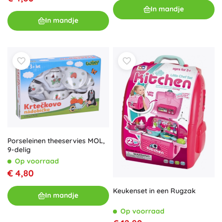
In mandje
In mandje
Porseleinen theeservies MOL,
9-delig
Op voorraad
€ 4,80
Keukenset in een Rugzak
In mandje
Op voorraad