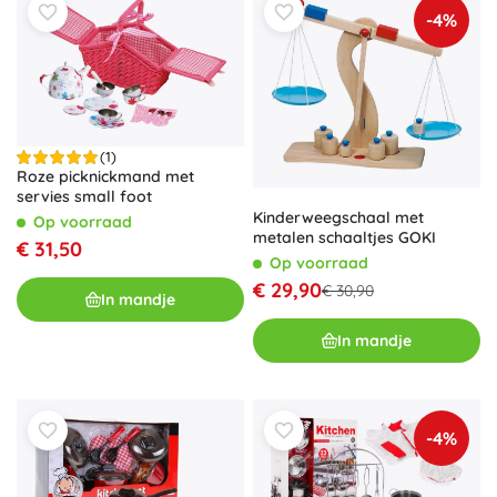
-4%
(1)
Roze picknickmand met
servies small foot
Kinderweegschaal met
Op voorraad
metalen schaaltjes GOKI
€ 31,50
Op voorraad
€ 29,90
€ 30,90
In mandje
In mandje
-4%