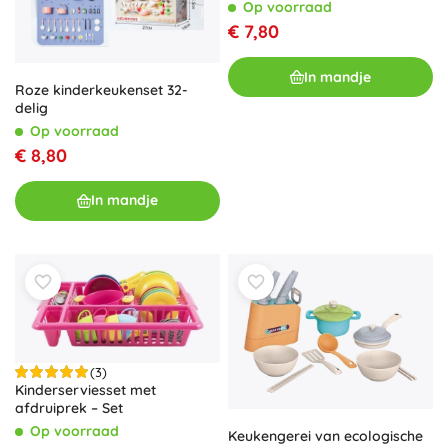
Op voorraad
€ 7,80
In mandje
Roze kinderkeukenset 32-
delig
Op voorraad
€ 8,80
In mandje
(3)
Kinderserviesset met
afdruiprek – Set
Op voorraad
Keukengerei van ecologische