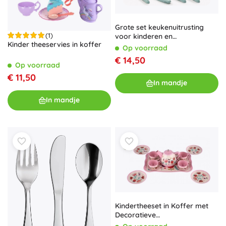
Grote set keukenuitrusting
(1)
voor kinderen en
Kinder theeservies in koffer
voedingsmiddelen
Op voorraad
€ 14,50
Op voorraad
€ 11,50
In mandje
In mandje
Kindertheeset in Koffer met
Decoratieve
Bloemenmotieven