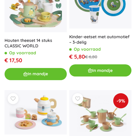
Kinder-eetset met automotief
Houten theeset 14 stuks
– 3-delig
CLASSIC WORLD
Op voorraad
Op voorraad
€ 5,80
€ 6,80
€ 17,50
In mandje
In mandje
-9%