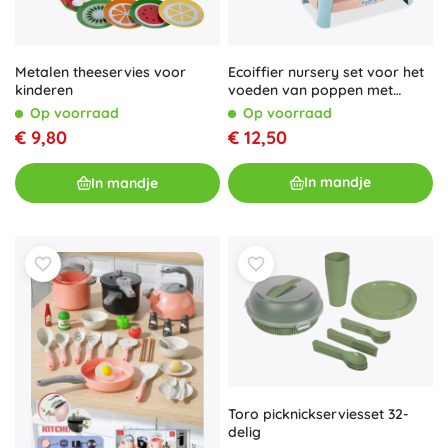
Ecoiffier nursery set voor het
Metalen theeservies voor
voeden van poppen met
kinderen
kinderstoel en accessoires, 7
Op voorraad
Op voorraad
delen
€ 12,50
€ 9,80
In mandje
In mandje
Toro picknickserviesset 32-
delig