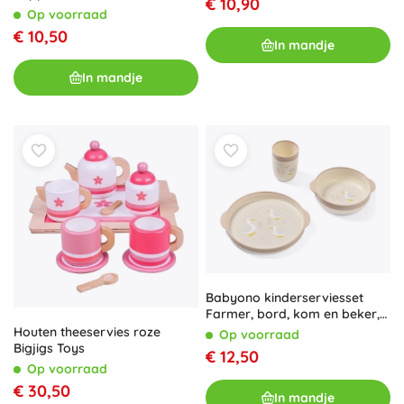
€ 10,90
Op voorraad
€ 10,50
In mandje
In mandje
Babyono kinderserviesset
Farmer, bord, kom en beker,
12m+
Houten theeservies roze
Op voorraad
Bigjigs Toys
€ 12,50
Op voorraad
€ 30,50
In mandje