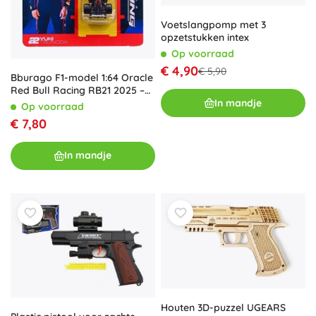
Voetslangpomp met 3
opzetstukken intex
Op voorraad
€ 4,90
€ 5,90
Bburago F1-model 1:64 Oracle
Red Bull Racing RB21 2025 –
In mandje
Yuki Tsunoda
Op voorraad
€ 7,80
In mandje
Houten 3D-puzzel UGEARS