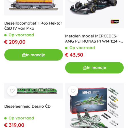
Diesellocomotief T 435 Hektor
ČSD IV van Piko
Op voorraad
Metalen model MERCEDES-
AMG PETRONAS F1 W14 1:24 –
€ 209,00
Lewis Hamilton #44
Op voorraad
€ 43,50
In mandje
In mandje
Dieseleenheid Desiro ČD
Op voorraad
€ 319,00