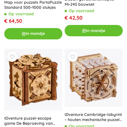
Map voor puzzels PortaPuzzle
Mi‑24S bouwset
Standard 500–1000 stukjes
Op voorraad
Op voorraad
€ 42,50
€ 64,50
In mandje
In mandje
IDventure Cambridge-labyrint
IDventure puzzel-escape
– houten mechanische puzzel
game De Beproeving van
en escape-box
Op voorraad