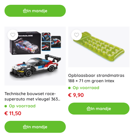
In mandje
Opblaasbaar strandmatras
188 × 71 cm groen Intex
Op voorraad
Technische bouwset race-
€ 9,90
superauto met vleugel 363
onderdelen
Op voorraad
In mandje
€ 11,50
In mandje