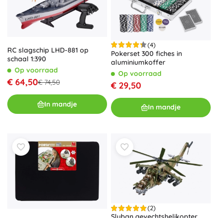
(4)
RC slagschip LHD-881 op
Pokerset 300 fiches in
schaal 1:390
aluminiumkoffer
Op voorraad
Op voorraad
€ 64,50
€ 74,50
€ 29,50
In mandje
In mandje
(2)
Sluban gevechtshelikopter