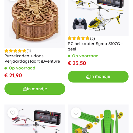
(5)
RC helikopter Syma S107G –
geel
(1)
Op voorraad
Puzzelcadeau-doos
Verjaardagstaart iDventure
€ 25,50
Op voorraad
€ 21,90
In mandje
In mandje