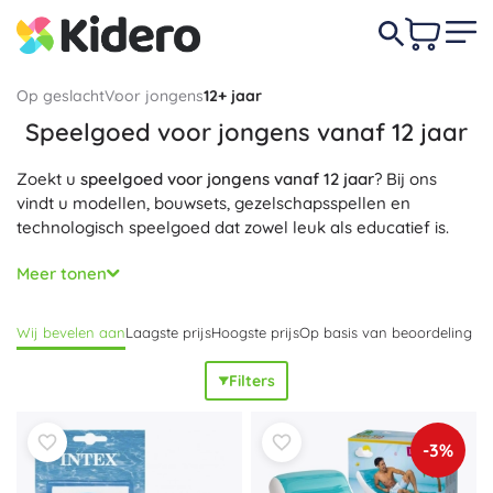
Op geslacht
Voor jongens
12+ jaar
Speelgoed voor jongens vanaf 12 jaar
Zoekt u
speelgoed voor jongens vanaf 12 jaar
? Bij ons
vindt u modellen, bouwsets, gezelschapsspellen en
technologisch speelgoed dat zowel leuk als educatief is.
Kies uit ons brede aanbod van
kwalitatief en leuk
Meer tonen
speelgoed
dat logisch denken, creativiteit en teamwork
bevordert.<\/p>
Wij bevelen aan
Laagste prijs
Hoogste prijs
Op basis van beoordeling
Filters
-3%