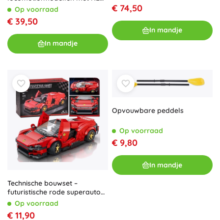
652-interface
€ 74,50
Op voorraad
€ 39,50
In mandje
In mandje
Opvouwbare peddels
Op voorraad
€ 9,80
In mandje
Technische bouwset –
futuristische rode superauto
met opklapbare deuren, 275
Op voorraad
onderdelen
€ 11,90