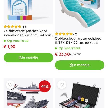
(3)
Zelfklevende patches voor
(7)
zwembaden 7 × 7 cm, set van
Opblaasbaar waterluchtbed
6 stuks
Op voorraad
INTEX 191 × 99 cm, turkoois
€ 1,90
Op voorraad
€ 33,90
€ 34,90
In mandje
In mandje
-14%