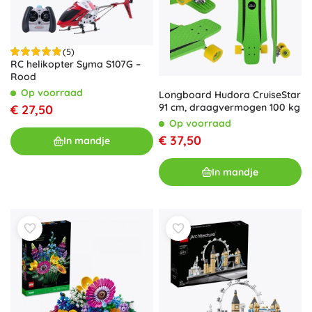
(5)
RC helikopter Syma S107G –
Rood
Op voorraad
Longboard Hudora CruiseStar
91 cm, draagvermogen 100 kg
€ 27,50
Op voorraad
€ 37,50
In mandje
In mandje