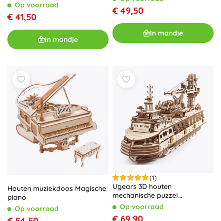
Camelot
Op voorraad
€ 49,50
€ 41,50
In mandje
In mandje
(1)
Ugears 3D houten
Houten muziekdoos Magische
mechanische puzzel
piano
onderzoeksvaartuig
Op voorraad
Op voorraad
€ 69,90
€ 54,50