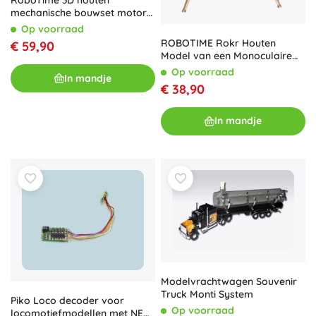
RoboTime 3D houten
mechanische bouwset motor
cruiser
Op voorraad
ROBOTIME Rokr Houten
€ 59,90
Model van een Monoculaire
Telescoop
Op voorraad
In mandje
€ 38,90
In mandje
Modelvrachtwagen Souvenir
Truck Monti System
Piko Loco decoder voor
Op voorraad
locomotiefmodellen met NEM