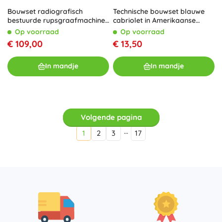
Bouwset radiografisch
Technische bouwset blauwe
bestuurde rupsgraafmachine
cabriolet in Amerikaanse
1106 onderdelen
retrostijl, 308 onderdelen
Op voorraad
Op voorraad
€ 109,00
€ 13,50
In mandje
In mandje
Volgende pagina
…
1
2
3
17