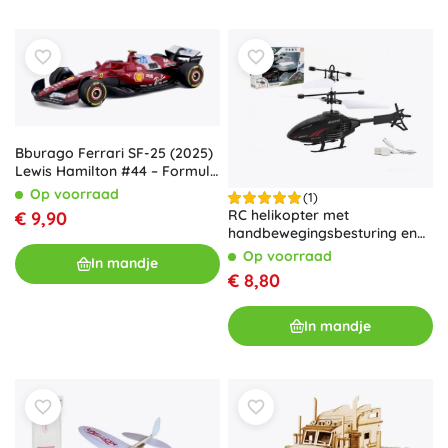
Bburago Ferrari SF-25 (2025)
Lewis Hamilton #44 – Formule
1-model 1:64 in
Op voorraad
(1)
blisterverpakking
RC helikopter met
€ 9,90
handbewegingsbesturing en
USB-opladen, 16 cm
Op voorraad
In mandje
€ 8,80
In mandje