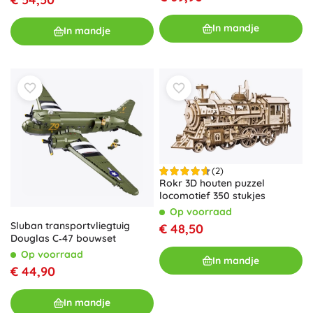
In mandje
In mandje
(2)
Rokr 3D houten puzzel
locomotief 350 stukjes
Op voorraad
Sluban transportvliegtuig
€ 48,50
Douglas C‑47 bouwset
Op voorraad
In mandje
€ 44,90
In mandje