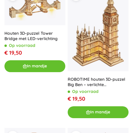
Houten 3D-puzzel Tower
Bridge met LED-verlichting
Op voorraad
€ 19,50
In mandje
ROBOTIME houten 3D-puzzel
Big Ben – verlichte
klokkentoren
Op voorraad
€ 19,50
In mandje