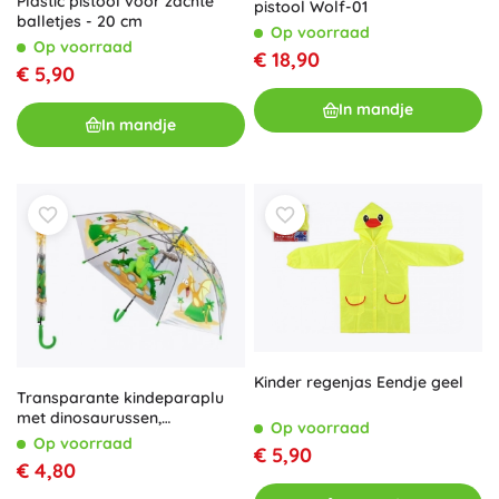
Plastic pistool voor zachte
pistool Wolf-01
balletjes - 20 cm
Op voorraad
Op voorraad
€ 18,90
€ 5,90
In mandje
In mandje
Kinder regenjas Eendje geel
Transparante kindeparaplu
met dinosaurussen,
Op voorraad
automatisch, 64 cm
Op voorraad
€ 5,90
€ 4,80