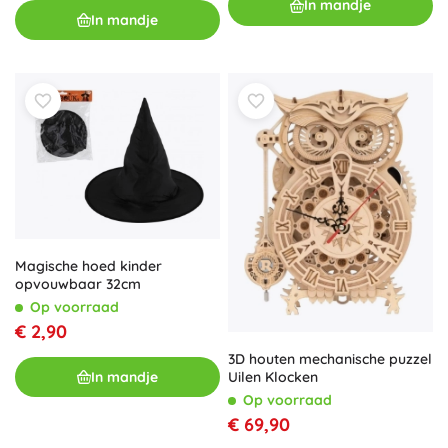
In mandje
In mandje
Magische hoed kinder
opvouwbaar 32cm
Op voorraad
€ 2,90
3D houten mechanische puzzel
In mandje
Uilen Klocken
Op voorraad
€ 69,90