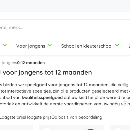
d
Voor jongens
School en kleuterschool
1-3 jaar
1-3 jaar
1-3 jaar
Knutsel- en tekenspullen
Duplo
Beroepsrollenspellen
 jongens
0-12 maanden
Klei
Schoonheidssalon
 voor jongens tot 12 maanden
Kleurpotloden
Koks
es bieden we
Stiften
Winkeltje spelen
speelgoed voor jongens tot 12 maanden
, die veil
9-12 jaar
9-12 jaar
9-12 jaar
Icons
 tot interactieve speeltjes, zijn alle producten geselecteerd me
Stempels
Werkplaats
aanbod van
kwaliteitsspeelgoed
dat uw kind helpt de wereld te o
Schorten en tafelkleden
Huishouden
otoriek en ontwikkelt de eerste vaardigheden van uw baby.<
+
+
Meer tonen
Meer tonen
Friends
Laagste prijs
Hoogste prijs
Op basis van beoordeling
Kantoorbenodigdheden
Licentie