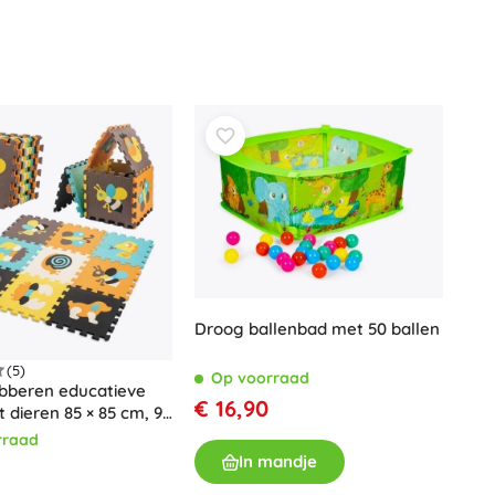
Voor meisjes
Sieraden
Handtasjes
Sieradendoosjes
Droog ballenbad met 50 ballen
(5)
Op voorraad
bberen educatieve
€ 16,90
 dieren 85 × 85 cm, 9
rraad
In mandje