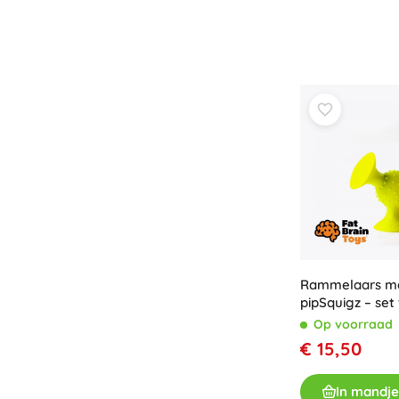
Boeken
Werk- en doeboekjes
Voor de allerkleinsten
Boekaccessoires
Ansichtkaarten
Voor kleine vertellers
+
Meer tonen
Cadeaubonnen
Rammelaars me
pipSquigz – set
Op voorraad
€ 15,50
In mandje