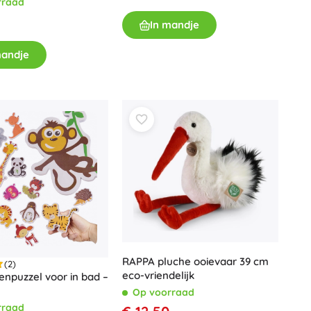
rraad
In mandje
mandje
RAPPA pluche ooievaar 39 cm
(2)
eco-vriendelijk
npuzzel voor in bad –
Op voorraad
rraad