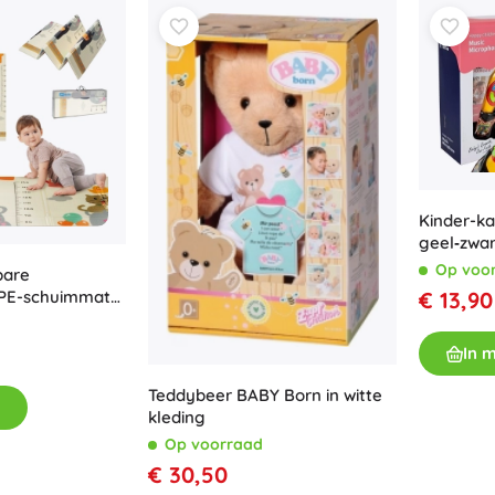
Uitrusting voor kinderen
Veiligheid
Voeden en borstvoeding
Koupání
Kinderwagens
Slaap
+
Meer tonen
Kinder-k
geel‑zwa
lichteffe
Elektronisch speelgoed
Op voo
bare
€ 13,90
XPE-schuimmat
Afstandsbedienbare speelgoed
m met
Spelconsoles
 straatmotief
In 
Drones
Kijk op
Teddybeer BABY Born in witte
kleding
Microscopen en telescopen
Op voorraad
+
Meer tonen
€ 30,50