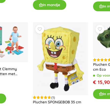
In mandje
In 
Pluchen 
ft Clemmy
cm Eco
tten met
Op voo
€ 15,90
In 
(1)
Pluchen SPONGEBOB 35 cm