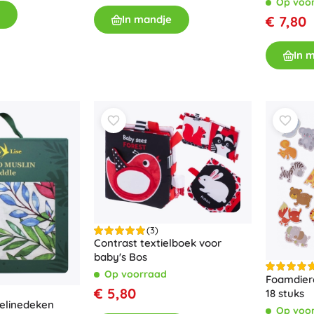
Op voo
€ 7,80
In mandje
In 
(3)
Contrast textielboek voor
baby's Bos
Op voorraad
Foamdiere
€ 5,80
18 stuks
elinedeken
Op voo