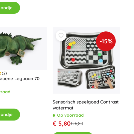
mandje
-15%
(2)
Groene Leguaan 70
rraad
Sensorisch speelgoed Contrast
watermat
mandje
Op voorraad
€ 5,80
€ 6,80