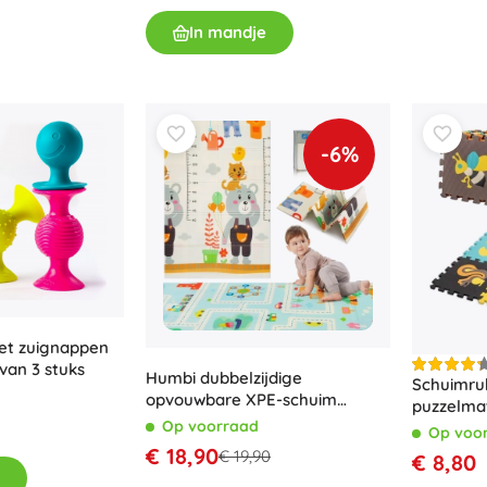
Accessoires
In mandje
Batterijen
Vervangende onderdelen
Pompjes
-6%
Winkelinrichting
t zuignappen
 van 3 stuks
Humbi dubbelzijdige
Schuimru
opvouwbare XPE-schuim
puzzelmat
speelmat 120 × 180 cm met
Op voorraad
delen
Op voo
groeimeter en wegen
€ 18,90
€ 19,90
€ 8,80