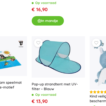
Op voorraad
€ 16,90
In mandje
am speelmat
Pop-up strandtent met UV-
je-motief
filter – Blauw
Op voorraad
Kind veil
€ 13,90
bescherm