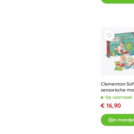
Clementoni So
sensorische ma
blokken
Op voorraad
€ 16,90
In mandje