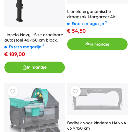
Lionelo ergonomische
draagzak Margareet Air
zwart
?
Extern magazijn
€ 54,50
Lionelo Navy i-Size draaibare
autostoel 40–150 cm black
In mandje
pink
?
Extern magazijn
€ 189,00
In mandje
Bedhek voor kinderen HANNA
66 × 150 cm