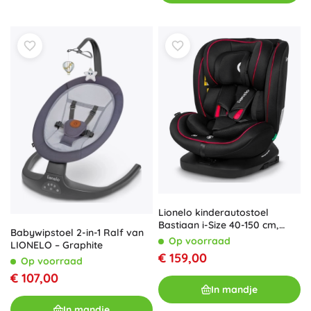
Lionelo kinderautostoel
Bastiaan i-Size 40-150 cm,
Babywipstoel 2-in-1 Ralf van
zwart en rood
Op voorraad
LIONELO – Graphite
€ 159,00
Op voorraad
€ 107,00
In mandje
In mandje