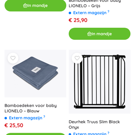
Bamboedeken voor baby
In mandje
LIONELO – Grijs
?
Extern magazijn
€ 25,90
In mandje
Bamboedeken voor baby
LIONELO – Blauw
?
Extern magazijn
Deurhek Truus Slim Black
€ 25,50
Onyx
?
Extern magazijn