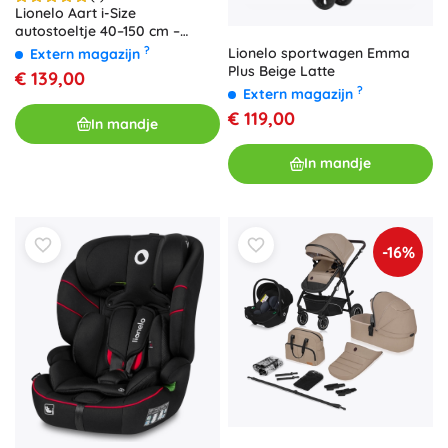
Lionelo Aart i-Size
autostoeltje 40–150 cm –
Zwart
?
Lionelo sportwagen Emma
Extern magazijn
Plus Beige Latte
€ 139,00
?
Extern magazijn
€ 119,00
In mandje
In mandje
-16%