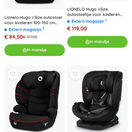
LIONELO Hugo i‑Size
autostoeltje voor kinderen
Lionelo Hugo i-Size autostoel
100–150 cm, zwart‑grijs
?
Extern magazijn
voor kinderen 100–150 cm
€ 119,00
Black Carbon
?
Extern magazijn
€ 84,50
€ 117,00
In mandje
In mandje