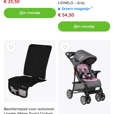
€ 23,50
LIONELO – Grijs
?
Extern magazijn
In mandje
€ 54,50
In mandje
Beschermpad voor autostoel
Lionelo Sikker Zwart Carbon