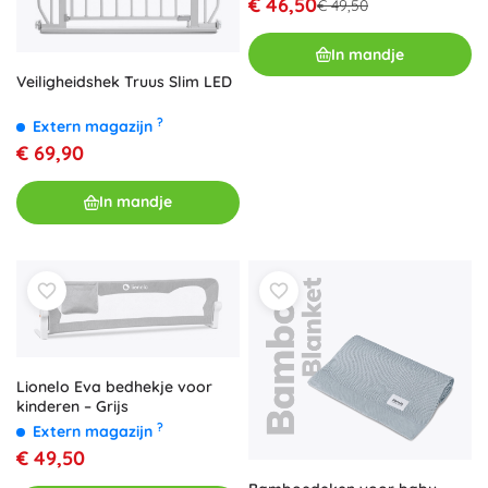
€ 46,50
€ 49,50
In mandje
Veiligheidshek Truus Slim LED
?
Extern magazijn
€ 69,90
In mandje
Lionelo Eva bedhekje voor
kinderen – Grijs
?
Extern magazijn
€ 49,50