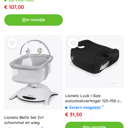
€ 107,00
In mandje
Lionelo Luuk i-Size
autostoelverhoger 125–150 cm
zwart
?
Extern magazijn
€ 31,50
Lionelo Bella Set 2v1
schommel en wieg
In mandje