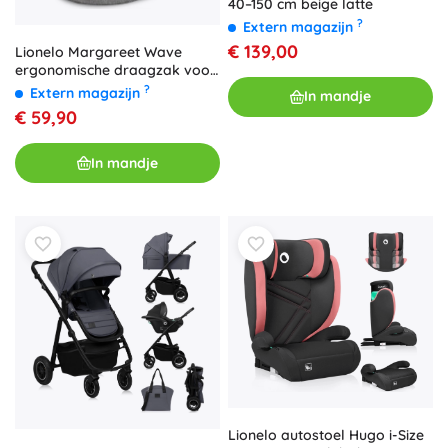
40–150 cm beige latte
?
Extern magazijn
€ 139,00
Lionelo Margareet Wave
ergonomische draagzak voor
kinderen
?
Extern magazijn
In mandje
€ 59,90
In mandje
Lionelo autostoel Hugo i-Size