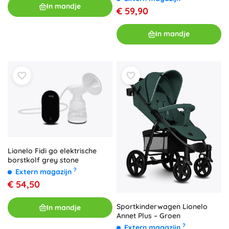
In mandje
€ 59,90
In mandje
Lionelo Fidi go elektrische
borstkolf grey stone
?
Extern magazijn
€ 54,50
Sportkinderwagen Lionelo
In mandje
Annet Plus – Groen
?
Extern magazijn