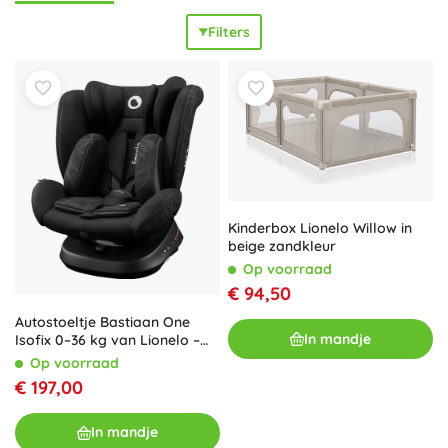
gebruikt stille rubberen wielen voor soepel rijden en
Filters
vloerbescherming, terwijl speelmatten en speelbogen de
zintuigen prikkelen en zowel
fijne als grove motoriek
stimuleren. Alles voldoet aan strenge Europese normen en
is klaar voor intensief dagelijks gebruik. Het speelgoed van
Lionelo verrast ook door praktische details: afneembare en
wasbare hoezen, eenvoudig onderhoud, compact en licht
van gewicht voor op reis en in kleine ruimtes. De neutrale
kleuren en moderne uitstraling passen perfect in de
kinderkamer, terwijl duurzame materialen zorgen voor een
Kinderbox Lionelo Willow in
lange levensduur
. Kies voor Lionelo-speelgoed dat
beige zandkleur
kwaliteit
,
comfort
en
slim design
combineert voor elke dag
Op voorraad
plezier voor de allerkleinsten.
€ 94,50
Autostoeltje Bastiaan One
In mandje
Isofix 0–36 kg van Lionelo –
Black onyx
Op voorraad
€ 197,00
In mandje