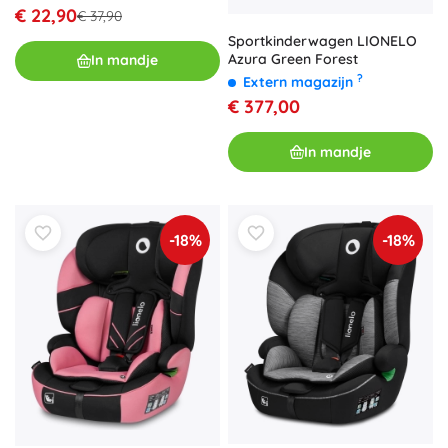
€ 22,90
€ 37,90
Sportkinderwagen LIONELO
Azura Green Forest
In mandje
?
Extern magazijn
€ 377,00
In mandje
-18%
-18%