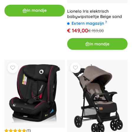
In mandje
Lionelo Iris elektrisch
babywipstoeltje Beige sand
?
Extern magazijn
€ 149,00
€ 159,00
In mandje
(1)