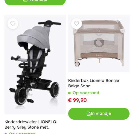
Kinderbox Lionelo Bonnie
Beige Sand
Op voorraad
€ 99,90
In mandje
Kinderdriewieler LIONELO
Berry Grey Stone met
draaibare zitting
Op voorraad