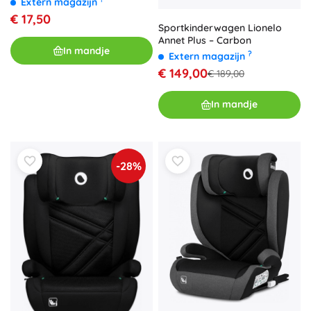
Extern magazijn
€ 17,50
Sportkinderwagen Lionelo
Annet Plus – Carbon
In mandje
?
Extern magazijn
€ 149,00
€ 189,00
In mandje
-28%