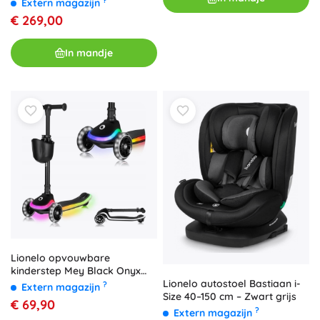
?
Extern magazijn
€ 269,00
In mandje
Lionelo opvouwbare
kinderstep Mey Black Onyx
met LED-verlichting
Lionelo autostoel Bastiaan i-
?
Extern magazijn
Size 40–150 cm – Zwart grijs
€ 69,90
?
Extern magazijn