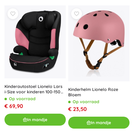
Kinderautostoel Lionelo Lars
Kinderhelm Lionelo Roze
i-Size voor kinderen 100-150
Bloem
cm, 15-36 kg, roze
Op voorraad
Op voorraad
€ 69,90
€ 23,50
In mandje
In mandje