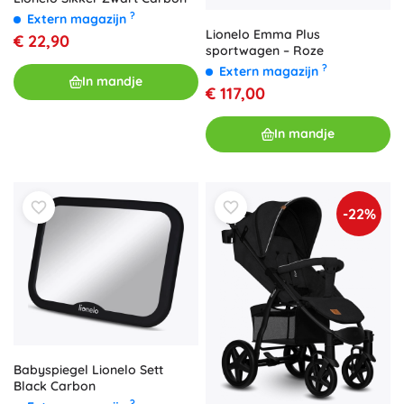
?
Extern magazijn
Lionelo Emma Plus
€ 22,90
sportwagen – Roze
?
Extern magazijn
In mandje
€ 117,00
In mandje
-22%
Babyspiegel Lionelo Sett
Black Carbon
?