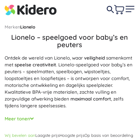
Merken
Lionelo
Lionelo – speelgoed voor baby’s en
peuters
Ontdek de wereld van Lionelo, waar
veiligheid
samenkomt
met
speelse creativiteit
. Lionelo-speelgoed voor baby’s en
peuters – speelmatten, speelbogen, wipstoeltjes,
loopstoeltjes en loopfietsjes – is ontworpen voor comfort,
motorische ontwikkeling en dagelijks speelplezier.
Kwalitatieve BPA-vrije materialen, zachte vulling en
zorgvuldige afwerking bieden
maximaal comfort
, zelfs
tijdens langere speelsessies.
De producten van Lionelo leggen de nadruk op ergonomie
Meer tonen
en
betrouwbare veiligheid
: stabiele constructies, antislip-
elementen, afgeronde randen en verstelbare hoogtes bij
Wij bevelen aan
Laagste prijs
Hoogste prijs
Op basis van beoordeling
geselecteerde modellen. Geselecteerd Lionelo-speelgoed