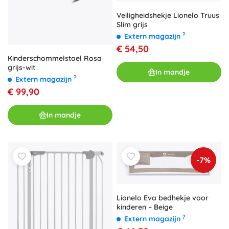
Veiligheidshekje Lionelo Truus
Slim grijs
?
Extern magazijn
€ 54,50
Kinderschommelstoel Rosa
grijs-wit
In mandje
?
Extern magazijn
€ 99,90
In mandje
-7%
Lionelo Eva bedhekje voor
kinderen – Beige
?
Extern magazijn