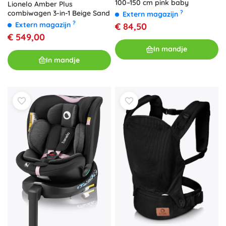
100–150 cm pink baby
Lionelo Amber Plus
?
combiwagen 3-in-1 Beige Sand
Extern magazijn
?
Extern magazijn
€ 84,50
€ 549,00
In mandje
In mandje