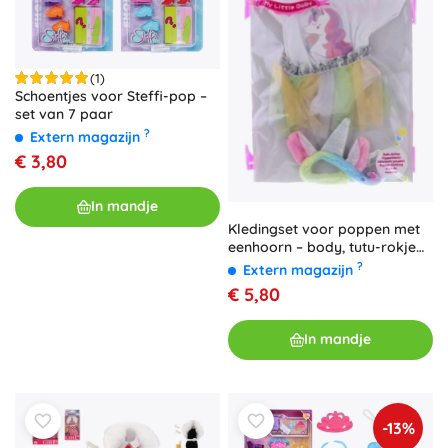
(1)
Schoentjes voor Steffi-pop –
set van 7 paar
?
Extern magazijn
€ 3,80
In mandje
Kledingset voor poppen met
eenhoorn – body, tutu-rokje
en haarband
?
Extern magazijn
€ 5,80
In mandje
-13%