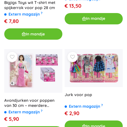
Bigjigs Toys wit T-shirt met
€ 13,50
spijkerrok voor pop 28 cm
?
Extern magazijn
In mandje
€ 7,80
In mandje
Jurk voor pop
Avondjurken voor poppen
van 30 cm – meerdere
?
Extern magazijn
varianten
?
Extern magazijn
€ 2,90
€ 5,90
In mandje