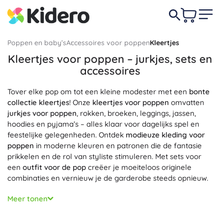
Poppen en baby’s
Accessoires voor poppen
Kleertjes
Kleertjes voor poppen – jurkjes, sets en
accessoires
Tover elke pop om tot een kleine modester met een
bonte
collectie kleertjes
! Onze
kleertjes voor poppen
omvatten
jurkjes voor poppen
, rokken, broeken, leggings, jassen,
hoodies en pyjama’s – alles klaar voor dagelijks spel en
feestelijke gelegenheden. Ontdek
modieuze kleding voor
poppen
in moderne kleuren en patronen die de fantasie
prikkelen en de rol van styliste stimuleren. Met sets voor
een
outfit voor de pop
creëer je moeiteloos originele
combinaties en vernieuw je de garderobe steeds opnieuw.
Poppenkleding
bieden we in diverse maten – kleertjes voor
Meer tonen
poppen van 28–30 cm, 36 cm en
kleertjes voor poppen van
43 cm
, vaak compatibel met modepoppen (bijv. Barbie) en