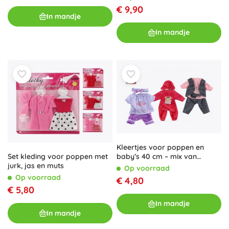
€ 9,90
In mandje
In mandje
Kleertjes voor poppen en
baby’s 40 cm – mix van
Set kleding voor poppen met
jurkjes en setjes
jurk, jas en muts
Op voorraad
Op voorraad
€ 4,80
€ 5,80
In mandje
In mandje