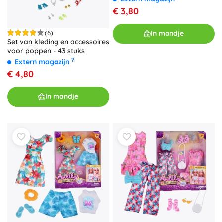
€ 3,80
(6)
In mandje
Set van kleding en accessoires
voor poppen - 43 stuks
?
Extern magazijn
€ 4,80
In mandje