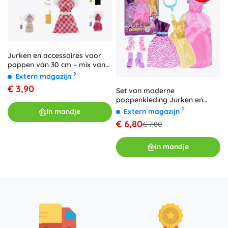
Jurken en accessoires voor
poppen van 30 cm – mix van
outfits in doosje
?
Extern magazijn
€ 3,90
Set van moderne
poppenkleding Jurken en
accessoires
?
Extern magazijn
In mandje
€ 6,80
€ 7,80
In mandje