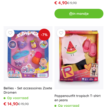
€ 4,90
€ 5,90
In mandje
-7%
Bellies - Set accessoires Zoete
Dromen
Poppenoutfit tropisch T-shirt
Op voorraad
en jeans
€ 14,90
€ 15,90
Op voorraad