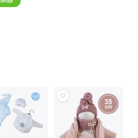
mandje
Wapens
Pistolen
Zwaarden en dolken
Waterpistolen
Bogen
Kruisbogen
+
Meer tonen
Kinderkleding
Babykleding
T-shirts
Schoenen
Sweaters en truien
Sokken en panty’s
+
Meer tonen