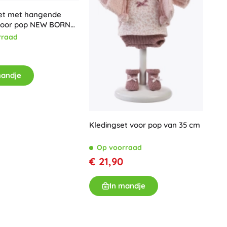
Voor meisjes
set met hangende
voor pop NEW BORN
Sieraden
rraad
Handtasjes
Sieradendoosjes
mandje
Kledingset voor pop van 35 cm
Op voorraad
€ 21,90
In mandje