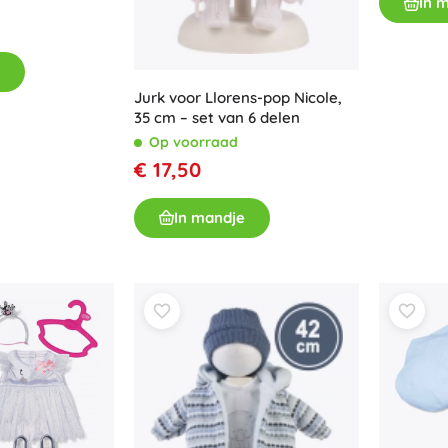
In 
Uitrusting voor kinderen
Veiligheid
Voeden en borstvoeding
Jurk voor Llorens-pop Nicole,
Koupání
35 cm – set van 6 delen
Kinderwagens
Op voorraad
Slaap
€ 17,50
+
Meer tonen
In mandje
Elektronisch speelgoed
Afstandsbedienbare speelgoed
Spelconsoles
Drones
Kijk op
Microscopen en telescopen
+
Meer tonen