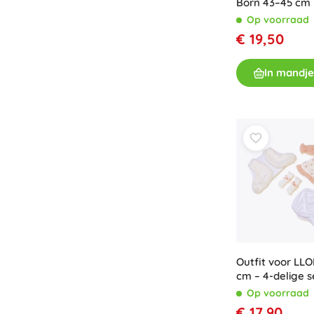
Born 43–45 cm
Op voorraad
€ 19,50
In mandje
Outfit voor LL
cm – 4-delige s
Op voorraad
€ 17,90