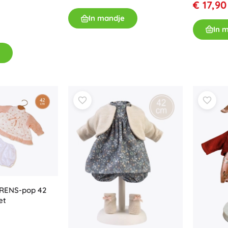
€ 17,90
In mandje
In 
ORENS-pop 42
et