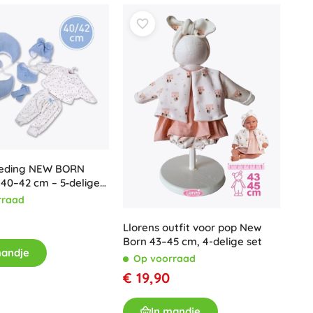
leding NEW BORN
40–42 cm – 5‑delige
voedingskussen
rraad
Llorens outfit voor pop New
Born 43–45 cm, 4-delige set
mandje
Op voorraad
€ 19,90
In mandje