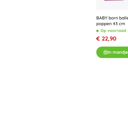
Boeken
Werk- en doeboekjes
BABY born balle
poppen 43 cm
Voor de allerkleinsten
Op voorraad
Boekaccessoires
€ 22,90
Ansichtkaarten
Voor kleine vertellers
In mandje
+
Meer tonen
Cadeaubonnen