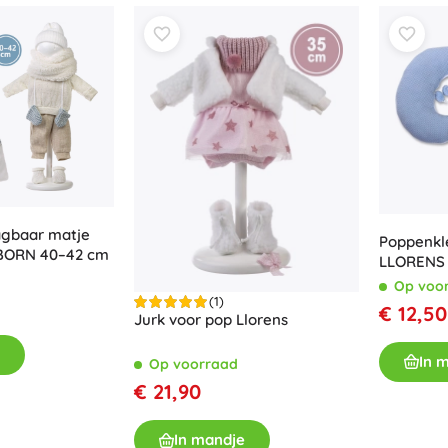
agbaar matje
Poppenk
BORN 40–42 cm
LLORENS 
set met 
Op voo
(1)
€ 12,50
Jurk voor pop Llorens
In 
Op voorraad
€ 21,90
In mandje