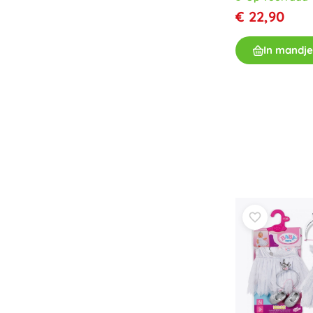
Speelgoed voor de allerkleinsten
€ 22,90
Rammelaars, bijtringen en fopspenen
Interactieve speelgoed
In mandje
Puzzels, hamerspeelgoed en blokken
Knuffeldoekjes en tutteldoekjes
Loop- en trekspeelgoed
+
Meer tonen
Badspeelgoed