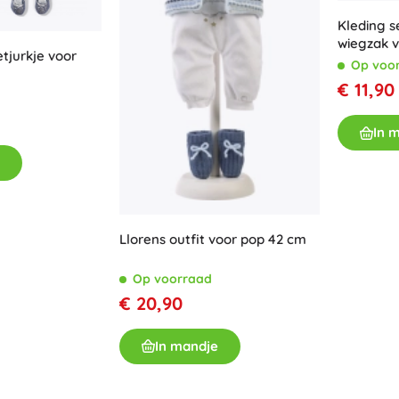
Accessoires
Kleding 
wiegzak 
Batterijen
tjurkje voor
35–36 cm
Op voo
Vervangende onderdelen
€ 11,90
Pompjes
In 
Winkelinrichting
Llorens outfit voor pop 42 cm
Op voorraad
€ 20,90
In mandje