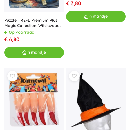
€ 3,80
In mandje
Puzzle TREFL Premium Plus
Magic Collection: Witchwood
Express 1000 stukjes
Op voorraad
€ 6,80
In mandje