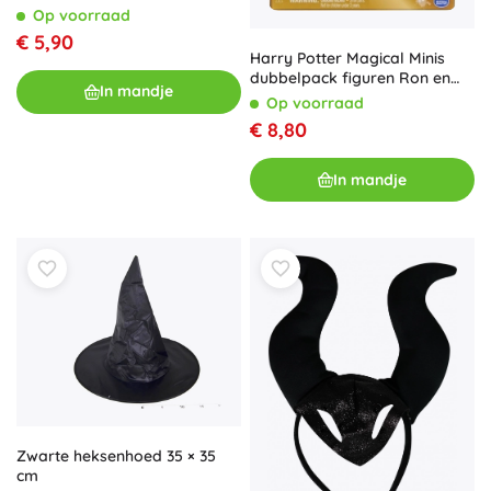
Op voorraad
€ 5,90
Harry Potter Magical Minis
dubbelpack figuren Ron en
In mandje
Parvati met accessoires
Op voorraad
€ 8,80
In mandje
Zwarte heksenhoed 35 × 35
cm