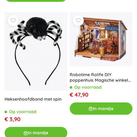
Robotime Rolife DIY
poppenhuis Magische winkel
van heks Kiki met LED
Op voorraad
€ 47,90
Heksenhoofdband met spin
In mandje
Op voorraad
€ 3,90
In mandje