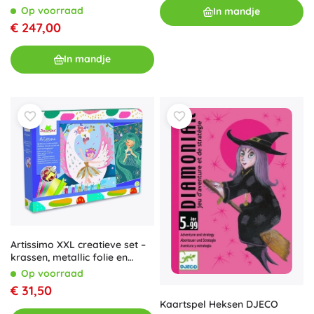
zussen
Op voorraad
In mandje
€ 247,00
In mandje
Artissimo XXL creatieve set –
krassen, metallic folie en
glitters: magische verhalen
Op voorraad
€ 31,50
Kaartspel Heksen DJECO