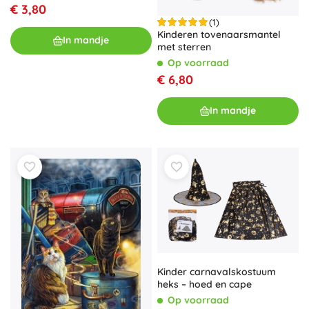
€ 3,80
(1)
Kinderen tovenaarsmantel
In mandje
met sterren
Op voorraad
€ 6,80
In mandje
Kinder carnavalskostuum
heks – hoed en cape
Op voorraad