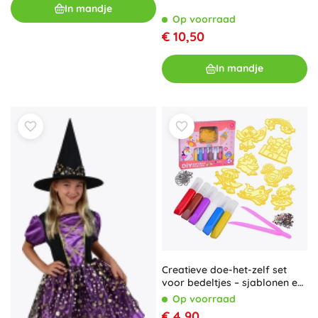
In mandje
Op voorraad
€ 10,50
In mandje
Creatieve doe-het-zelf set
voor bedeltjes – sjablonen en
kleuren
Op voorraad
€ 4,90