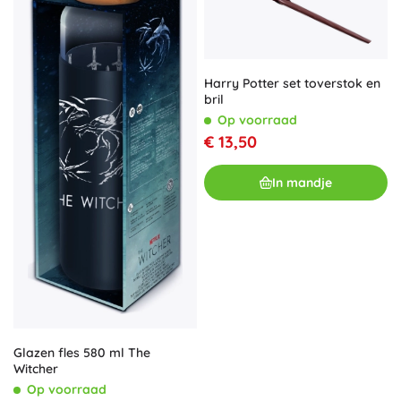
Harry Potter set toverstok en
bril
Op voorraad
€ 13,50
In mandje
Glazen fles 580 ml The
Witcher
Op voorraad