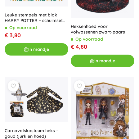
Leuke stempels met blok
HARRY POTTER – schuimset
van 14 stempels en 4
Heksenhoed voor
Op voorraad
gekleurde inktkussens
volwassenen zwart-paars
€ 3,80
Op voorraad
€ 4,80
In mandje
In mandje
Carnavalskostuum heks –
goud (jurk en hoed)