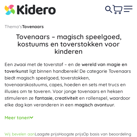
Thema's
Tovenaars
Tovenaars – magisch speelgoed,
kostuums en toverstokken voor
kinderen
Een zwaai met de toverstaf – en de
wereld van magie en
toverkunst
ligt binnen handbereik! De categorie Tovenaars
biedt magisch speelgoed, toverstokken,
tovenaarskostuums, capes, hoeden en sets met trucs en
illusies om te toveren. Voor jonge tovenaars en heksen
stimuleren ze
fantasie
,
creativiteit
en rollenspel, waardoor
elke dag kan veranderen in een
magisch avontuur
.
Kies realistische toverstokken om trucs te oefenen,
Meer tonen
comfortabele
tovenaarskostuums voor carnaval en
Halloween, en
gedetailleerd uitgewerkte
tovenaarsfiguren
Wij bevelen aan
Laagste prijs
Hoogste prijs
Op basis van beoordeling
voor in de collectie. Er zijn ook thematische bouwsets,