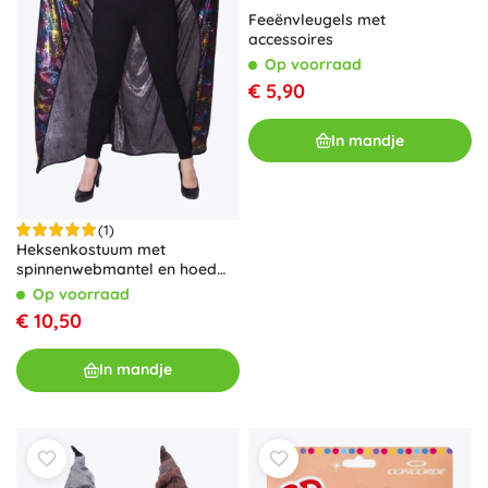
Feeënvleugels met
accessoires
Op voorraad
€ 5,90
In mandje
(1)
Heksenkostuum met
spinnenwebmantel en hoed
voor volwassenen
Op voorraad
€ 10,50
In mandje