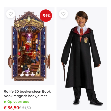
-34%
Rolife 3D boekensteun Book
Nook Magisch hoekje met
LED-verlichting
Op voorraad
€ 36,50
€ 54,50