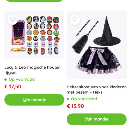
Lucy & Leo magische houten
rijgset
Op voorraad
€ 17,50
Heksenkostuum voor kinderen
met bezem – Heks
Op voorraad
In mandje
€ 15,90
In mandje