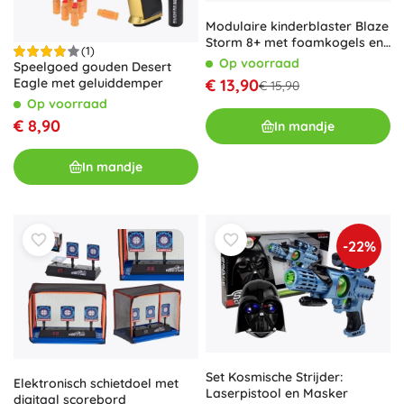
Modulaire kinderblaster Blaze
Storm 8+ met foamkogels en
(1)
accessoires
Op voorraad
Speelgoed gouden Desert
€ 13,90
Eagle met geluiddemper
€ 15,90
Op voorraad
€ 8,90
In mandje
In mandje
-22%
Set Kosmische Strijder:
Elektronisch schietdoel met
Laserpistool en Masker
digitaal scorebord