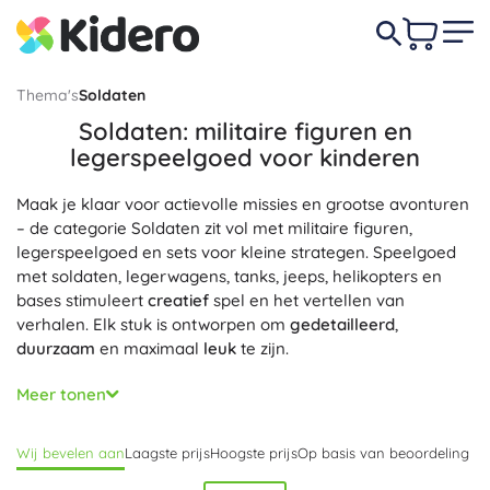
Thema's
Soldaten
Soldaten: militaire figuren en
legerspeelgoed voor kinderen
Maak je klaar voor actievolle missies en grootse avonturen
– de categorie Soldaten zit vol met militaire figuren,
legerspeelgoed en sets voor kleine strategen. Speelgoed
met soldaten, legerwagens, tanks, jeeps, helikopters en
bases stimuleert
creatief
spel en het vertellen van
verhalen. Elk stuk is ontworpen om
gedetailleerd
,
duurzaam
en maximaal
leuk
te zijn.
Militaire figuren hebben vaak beweegbare gewrichten,
Meer tonen
realistische uniformen en veel accessoires – helmen,
walkietalkies, rugzakken, verrekijkers en wapens. Legersets
Wij bevelen aan
Laagste prijs
Hoogste prijs
Op basis van beoordeling
combineren figuren met techniek: tanks met een draaibare
koepel, jeeps met aanhanger, pantserwagens, boten en