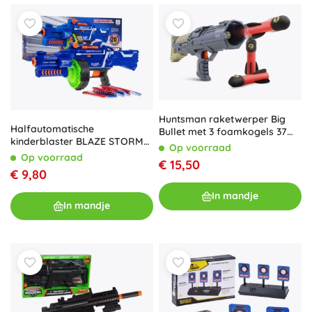
Huntsman raketwerper Big
Halfautomatische
Bullet met 3 foamkogels 37
kinderblaster BLAZE STORM
cm
Op voorraad
6+ met trommelmagazijn en
Op voorraad
€ 15,50
20 foam pijltjes
€ 9,80
In mandje
In mandje