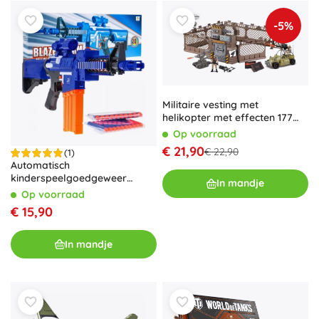
-5%
Militaire vesting met
helikopter met effecten 177
cm
Op voorraad
€ 21,90
€ 22,90
(1)
Automatisch
kinderspeelgoedgeweer
In mandje
BLAZE STORM met 20 foam
Op voorraad
pijltjes en vizier
€ 15,90
In mandje