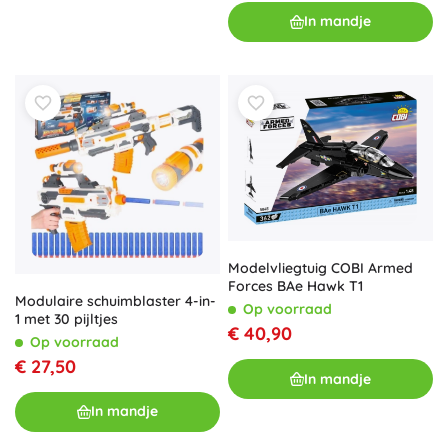
In mandje
Modelvliegtuig COBI Armed
Forces BAe Hawk T1
Modulaire schuimblaster 4-in-
Op voorraad
1 met 30 pijltjes
€ 40,90
Op voorraad
€ 27,50
In mandje
In mandje