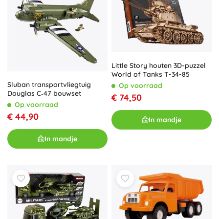
Little Story houten 3D-puzzel
World of Tanks T-34-85
Sluban transportvliegtuig
Op voorraad
Douglas C‑47 bouwset
€ 74,50
Op voorraad
€ 44,90
In mandje
In mandje