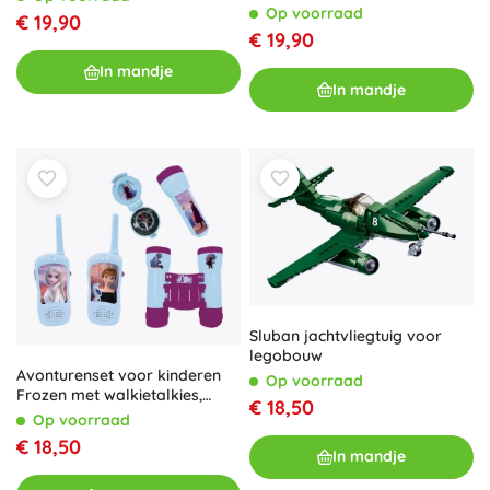
pijltjes
Op voorraad
€ 19,90
€ 19,90
In mandje
In mandje
Sluban jachtvliegtuig voor
legobouw
Avonturenset voor kinderen
Op voorraad
Frozen met walkietalkies,
€ 18,50
zaklamp, verrekijker en
Op voorraad
kompas
€ 18,50
In mandje