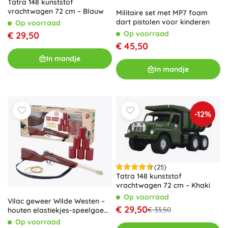
Tatra 148 kunststof
vrachtwagen 72 cm – Blauw
Militaire set met MP7 foam
dart pistolen voor kinderen
Op voorraad
Op voorraad
€ 29,50
€ 45,50
In mandje
In mandje
-12%
(25)
Tatra 148 kunststof
vrachtwagen 72 cm – Khaki
Op voorraad
Vilac geweer Wilde Westen –
€ 29,50
€ 33,50
houten elastiekjes-speelgoed
met schieten op blikjes
Op voorraad