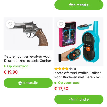
In mandje
Metalen politierrevolver voor
12-schots knalkapsels Gonher
Op voorraad
(1)
€ 19,90
Korte afstand Walkie-Talkies
voor Kinderen met Bereik van
3 km, Set van 2 stuks
Op voorraad
In mandje
€ 17,50
In mandje