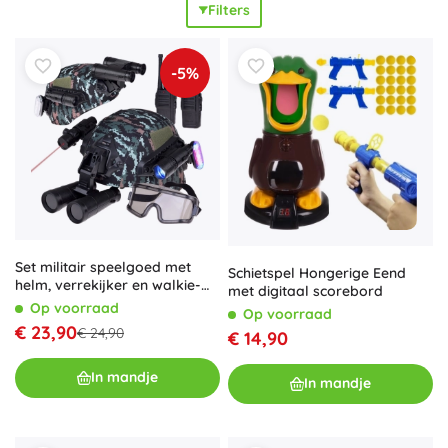
Filters
helikopters met een neerlaatbare haak. Dankzij de
variatie
en
uitbreidbaarheid
bouw je eenvoudig diorama’s of
creëer je complete
legermissies
. Militair speelgoed voor
-5%
kinderen ontwikkelt de
fantasie
,
creativiteit
, fijne motoriek
en het vermogen om
strategie
te plannen en samen te
werken in een team. Het is ideaal voor zelfstandig spelen
én gezamenlijke veldslagen op het kleed, voor beginners
en verzamelaars die gedetailleerde soldaten en
gevechtstechniek waarderen. Soldaten, legerspeelgoed en
sets bieden
oneindige mogelijkheden
voor speelplezier en
het opbouwen van je eigen leger.
Set militair speelgoed met
Schietspel Hongerige Eend
helm, verrekijker en walkie-
met digitaal scorebord
talkie
Op voorraad
Op voorraad
€ 23,90
€ 24,90
€ 14,90
In mandje
In mandje