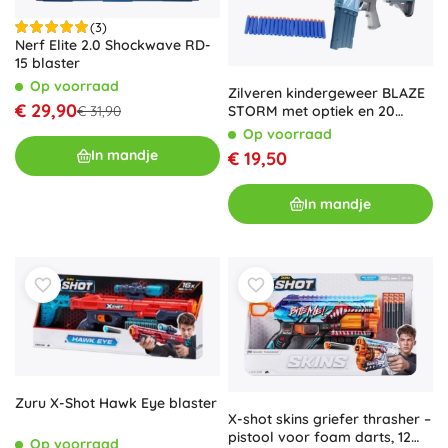
(3)
Nerf Elite 2.0 Shockwave RD-
15 blaster
Op voorraad
Zilveren kindergeweer BLAZE
€ 29,90
€ 31,90
STORM met optiek en 20
foamkogels, 6+
Op voorraad
In mandje
€ 19,50
In mandje
Zuru X-Shot Hawk Eye blaster
X-shot skins griefer thrasher –
pistool voor foam darts, 12
Op voorraad