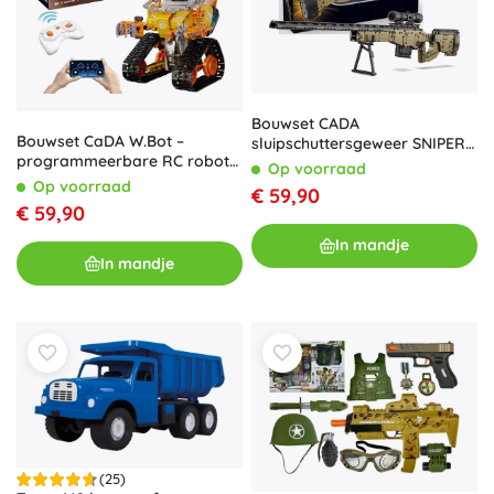
Bouwset CADA
Bouwset CaDA W.Bot –
sluipschuttersgeweer SNIPER
programmeerbare RC robot
RIFLE 978 stukjes
Op voorraad
3-in-1 (455 stukjes)
Op voorraad
€ 59,90
€ 59,90
In mandje
In mandje
(25)