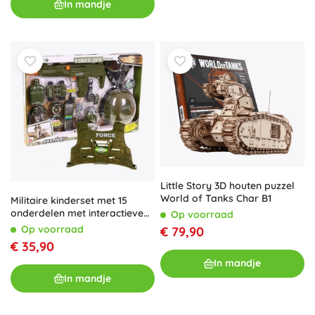
In mandje
Little Story 3D houten puzzel
World of Tanks Char B1
Militaire kinderset met 15
onderdelen met interactieve
Op voorraad
effecten, helm, vest, geweer
Op voorraad
€ 79,90
en walkietalkie
€ 35,90
In mandje
In mandje