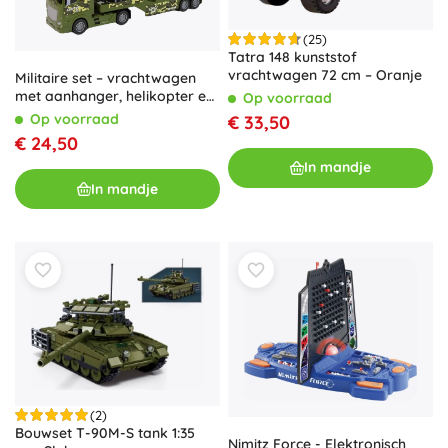
(25)
Tatra 148 kunststof
vrachtwagen 72 cm – Oranje
Militaire set – vrachtwagen
met aanhanger, helikopter en
Op voorraad
tank met vliegwiel
Op voorraad
€ 33,50
€ 24,50
In mandje
In mandje
(2)
Bouwset T-90M-S tank 1:35
Nimitz Force - Elektronisch