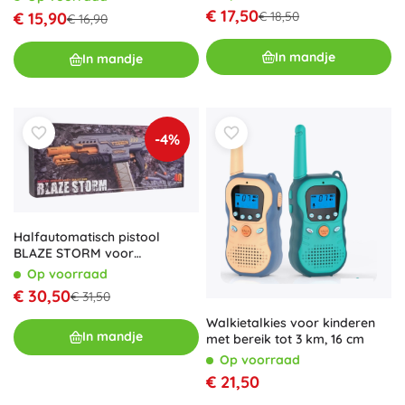
€ 17,50
€ 15,90
€ 18,50
€ 16,90
In mandje
In mandje
-4%
Halfautomatisch pistool
BLAZE STORM voor
schuimkogels – grijs
Op voorraad
€ 30,50
€ 31,50
Walkietalkies voor kinderen
In mandje
met bereik tot 3 km, 16 cm
Op voorraad
€ 21,50