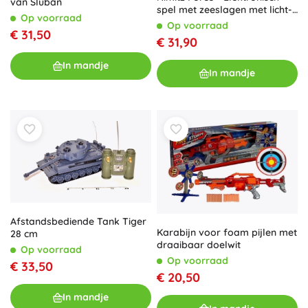
van Sluban
spel met zeeslagen met licht-
Op voorraad
en geluidseffecten
Op voorraad
€ 31,50
€ 31,90
In mandje
In mandje
Afstandsbediende Tank Tiger
Karabijn voor foam pijlen met
28 cm
draaibaar doelwit
Op voorraad
Op voorraad
€ 33,50
€ 20,50
In mandje