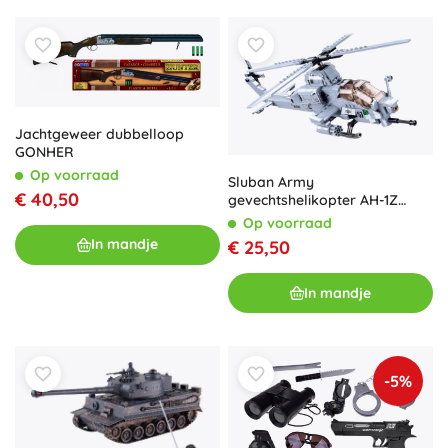
Jachtgeweer dubbelloop
GONHER
Op voorraad
Sluban Army
€ 40,50
gevechtshelikopter AH-1Z
Viper – bouwset 482 stukjes
Op voorraad
In mandje
€ 25,50
In mandje
-5%