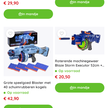
In mandje
€ 29,90
In mandje
Roterende machinegeweer
Blaze Storm Executor 52cm +
40 NERF-pijlen
Op voorraad
€ 20,50
Grote speelgoed Blaster met
40 schuimrubberen kogels
In mandje
Op voorraad
€ 42,90