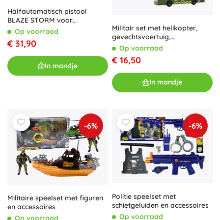
Halfautomatisch pistool
BLAZE STORM voor
Militair set met helikopter,
foamkogels, grijs
Op voorraad
gevechtsvoertuig,
€ 31,90
controletoren en
Op voorraad
soldatenfiguur
€ 16,50
In mandje
In mandje
-6%
-6%
Politie speelset met
Militaire speelset met figuren
schietgeluiden en accessoires
en accessoires
Op voorraad
Op voorraad