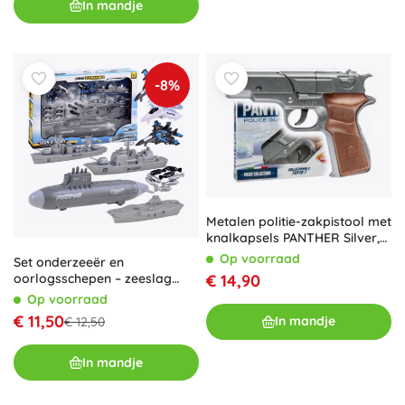
In mandje
-8%
Metalen politie-zakpistool met
knalkapsels PANTHER Silver,
8-schots
Op voorraad
Set onderzeeër en
€ 14,90
oorlogsschepen – zeeslag
voor kinderen
Op voorraad
€ 11,50
In mandje
€ 12,50
In mandje