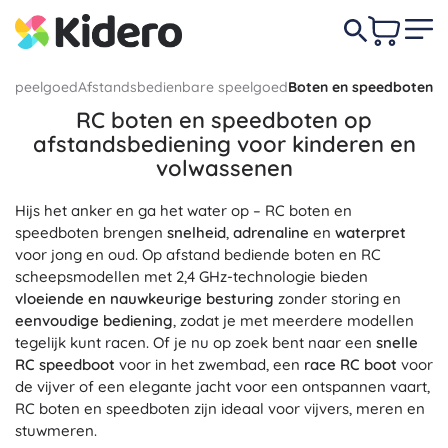
ch speelgoed
Afstandsbedienbare speelgoed
Boten en speedboten
RC boten en speedboten op
afstandsbediening voor kinderen en
volwassenen
Hijs het anker en ga het water op – RC boten en
speedboten brengen
snelheid
,
adrenaline
en
waterpret
voor jong en oud. Op afstand bediende boten en RC
scheepsmodellen met 2,4 GHz-technologie bieden
vloeiende en nauwkeurige besturing
zonder storing en
eenvoudige bediening
, zodat je met meerdere modellen
tegelijk kunt racen. Of je nu op zoek bent naar een
snelle
RC speedboot
voor in het zwembad, een
race RC boot
voor
de vijver of een elegante jacht voor een ontspannen vaart,
RC boten en speedboten zijn ideaal voor vijvers, meren en
stuwmeren.