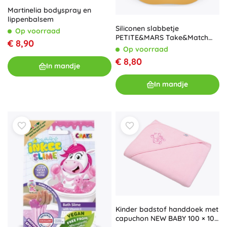
Martinelia bodyspray en
lippenbalsem
Siliconen slabbetje
Op voorraad
PETITE&MARS Take&Match
€ 8,90
intense ochre 6m+
Op voorraad
€ 8,80
In mandje
In mandje
Kinder badstof handdoek met
capuchon NEW BABY 100 × 100