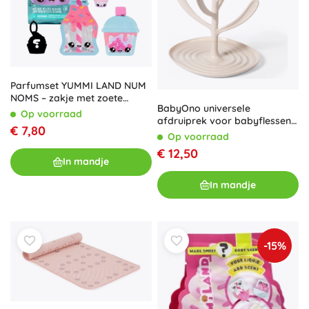
Parfumset YUMMI LAND NUM
NOMS – zakje met zoete
BabyOno universele
geurtjes voor kinderen
Op voorraad
afdruiprek voor babyflessen
€ 7,80
en accessoires tulip beige
Op voorraad
€ 12,50
In mandje
In mandje
-15%