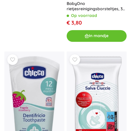
BabyOno
rietjesreinigingsborsteltjes, 3
stuks
Op voorraad
€ 3,80
In mandje