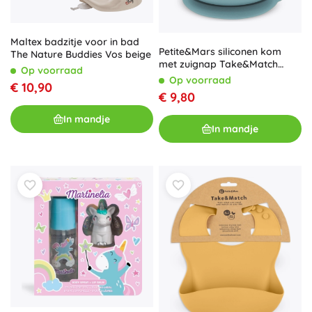
Maltex badzitje voor in bad
Petite&Mars siliconen kom
The Nature Buddies Vos beige
met zuignap Take&Match
Op voorraad
frosted sky 6m+
Op voorraad
€ 10,90
€ 9,80
In mandje
In mandje