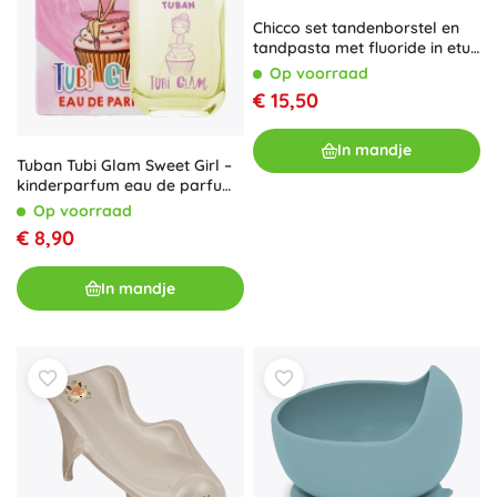
Chicco set tandenborstel en
tandpasta met fluoride in etui
Always Smiling, groen, 12m+
Op voorraad
€ 15,50
In mandje
Tuban Tubi Glam Sweet Girl –
kinderparfum eau de parfum
50 ml
Op voorraad
€ 8,90
In mandje