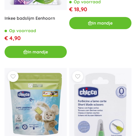
cm roze olifantje
Op voorraad
€ 18,90
Inkee badslijm Eenhoorn
In mandje
Op voorraad
€ 4,90
In mandje