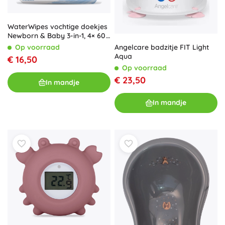
WaterWipes vochtige doekjes
Newborn & Baby 3-in-1, 4× 60
stuks (240 stuks)
Angelcare badzitje FIT Light
Op voorraad
Aqua
€ 16,50
Op voorraad
€ 23,50
In mandje
In mandje