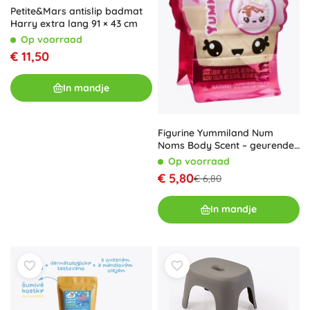
Petite&Mars antislip badmat
Harry extra lang 91 × 43 cm
Op voorraad
€ 11,50
In mandje
Figurine Yummiland Num
Noms Body Scent – geurende
mini roll-on parfum
Op voorraad
€ 5,80
€ 6,80
In mandje