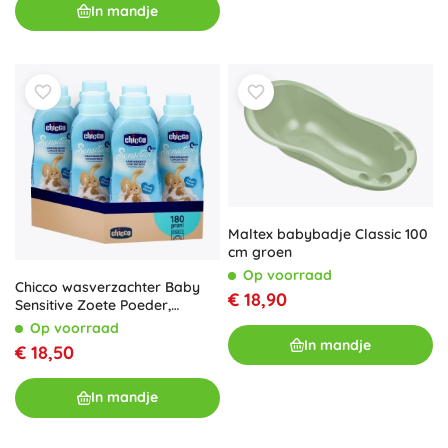
In mandje
Maltex babybadje Classic 100
cm groen
Op voorraad
Chicco wasverzachter Baby
€ 18,90
Sensitive Zoete Poeder,
geconcentreerd 750 ml (6×30
Op voorraad
wasbeurten)
In mandje
€ 18,50
In mandje