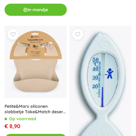
In mandje
Petite&Mars siliconen
slabbetje Take&Match desert
sand
Op voorraad
€ 8,90