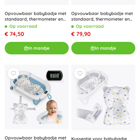
Opvouwbaar babybadje met
Opvouwbaar babybadje met
standaard, thermometer en
standaard, thermometer en
inleg Ricokids, wit-grijs
inleg – wit-blauw
Op voorraad
Op voorraad
€ 74,50
€ 79,90
In mandje
In mandje
Opvouwbaar babybadje met
Kussentje voor babybadje