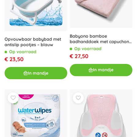
Babyono bamboe
Opvouwbaar babybad met
badhanddoek met capuchon
antislip pootjes – blauw
Super Soft cream 100 × 100
Op voorraad
Op voorraad
cm
€ 27,50
€ 23,50
In mandje
In mandje