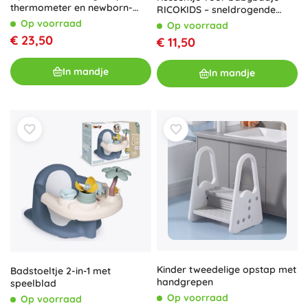
thermometer en newborn-
RICOKIDS – sneldrogende
inzet, wit-blauw
ergonomische inleg, wit‑blauw
Op voorraad
Op voorraad
€ 23,50
€ 11,50
In mandje
In mandje
Kinder tweedelige opstap met
Badstoeltje 2-in-1 met
handgrepen
speelblad
Op voorraad
Op voorraad