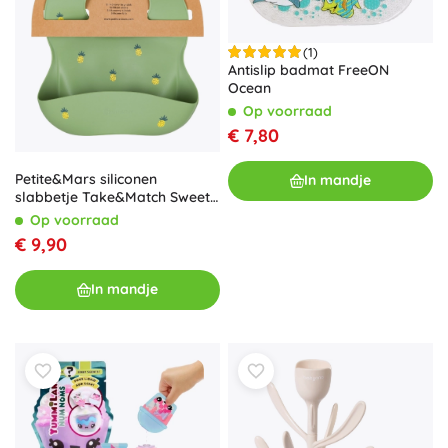
(1)
Antislip badmat FreeON
Ocean
Op voorraad
€ 7,80
Petite&Mars siliconen
In mandje
slabbetje Take&Match Sweet
Pineaples 6m+
Op voorraad
€ 9,90
In mandje