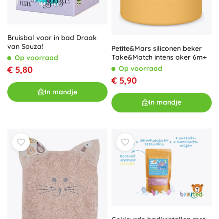
Bruisbal voor in bad Draak
van Souza!
Petite&Mars siliconen beker
Take&Match intens oker 6m+
Op voorraad
Op voorraad
€ 5,80
€ 5,90
In mandje
In mandje