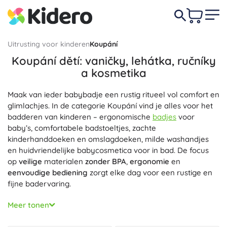
Uitrusting voor kinderen
Koupání
Koupání dětí: vaničky, lehátka, ručníky
a kosmetika
Maak van ieder babybadje een rustig ritueel vol comfort en
glimlachjes. In de categorie Koupání vind je alles voor het
badderen van kinderen – ergonomische
badjes
voor
baby’s, comfortabele badstoeltjes, zachte
kinderhanddoeken en omslagdoeken, milde washandjes
en huidvriendelijke babycosmetica voor in bad. De focus
op
veilige
materialen
zonder BPA
,
ergonomie
en
eenvoudige bediening
zorgt elke dag voor een rustige en
fijne badervaring.
Ergonomische babybadjes ondersteunen de juiste houding,
Meer tonen
hebben
antislip
zones, gevormde steunen en een
praktische aftapopening; sommige ook met een