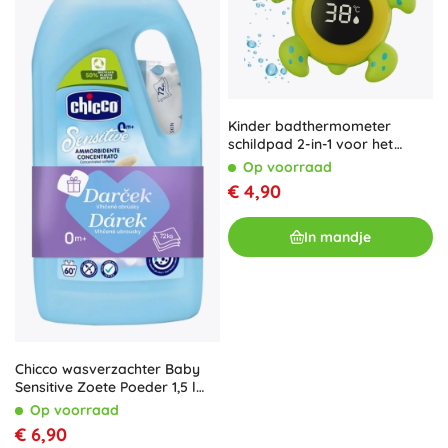
Kinder badthermometer
schildpad 2-in-1 voor het
meten van water- en
Op voorraad
kamertemperatuur
€ 4,90
In mandje
Chicco wasverzachter Baby
Sensitive Zoete Poeder 1,5 l
(60 wasbeurten) + vochtige
Op voorraad
doekjes 72 stuks
€ 6,90