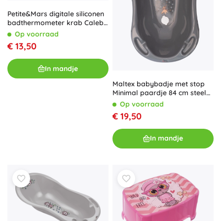
Petite&Mars digitale siliconen
badthermometer krab Caleb
dusty rose
Op voorraad
€ 13,50
In mandje
Maltex babybadje met stop
Minimal paardje 84 cm steel
grey
Op voorraad
€ 19,50
In mandje