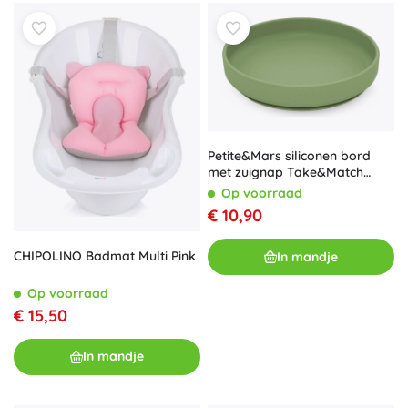
Petite&Mars siliconen bord
met zuignap Take&Match
sweet pea 6m+
Op voorraad
€ 10,90
CHIPOLINO Badmat Multi Pink
In mandje
Op voorraad
€ 15,50
In mandje