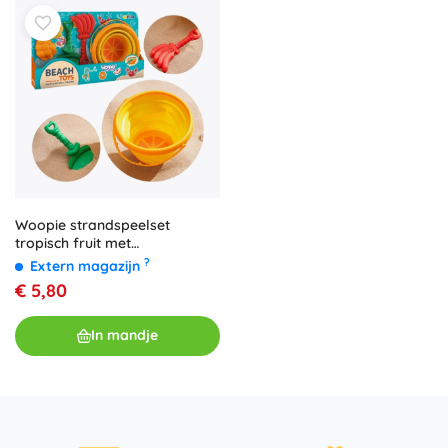
Woopie strandspeelset
tropisch fruit met
opvouwbare emmer, schep,
?
Extern magazijn
hark en zandvormpjes
€ 5,80
In mandje