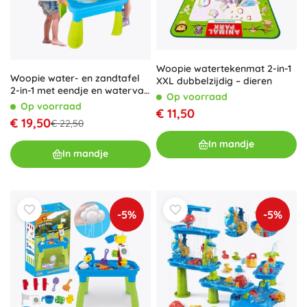
Woopie watertekenmat 2-in-1
Woopie water- en zandtafel
XXL dubbelzijdig – dieren
2-in-1 met eendje en waterval,
Op voorraad
9 accessoires
Op voorraad
€ 11,50
€ 19,50
€ 22,50
In mandje
In mandje
-5%
-5%