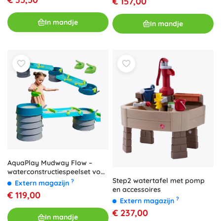
€ 157,00
In mandje
In mandje
AquaPlay Mudway Flow –
waterconstructiespeelset voor
kinderen, 28 onderdelen
Step2 watertafel met pomp
?
Extern magazijn
en accessoires
€ 119,00
?
Extern magazijn
€ 237,00
In mandje