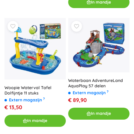
In mandje
Waterbaan AdventureLand
AquaPlay 57 delen
Woopie Waterval Tafel
?
Extern magazijn
Dolfijntje 11 stuks
€ 89,90
?
Extern magazijn
€ 13,50
In mandje
In mandje