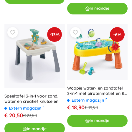
In mandje
-13%
-6%
Woopie water- en zandtafel
2-in-1 met piratenmotief en 8
Speeltafel 3-in-1 voor zand,
accessoires
?
Extern magazijn
water en creatief knutselen
€ 18,90
€ 19,90
?
Extern magazijn
€ 20,50
€ 23,50
In mandje
In mandje