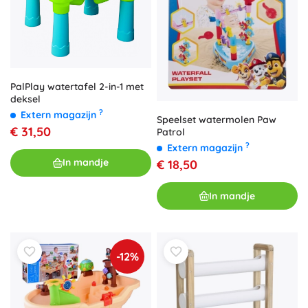
PalPlay watertafel 2-in-1 met
deksel
?
Extern magazijn
Speelset watermolen Paw
€ 31,50
Patrol
?
Extern magazijn
In mandje
€ 18,50
In mandje
-12%