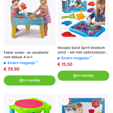
Woopie Sand Spirit kinetisch
zand – set met opblaasbaar
Feber water- en zandtafel
badje en vormpjes 3+
met deksel 4-in-1
?
Extern magazijn
?
Extern magazijn
€ 15,50
€ 59,90
In mandje
In mandje