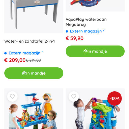
AquaPlay waterbaan
Megabrug
?
Extern magazijn
€ 59,90
Water- en zandtafel 2-in-1
In mandje
?
Extern magazijn
€ 209,00
€ 219,00
In mandje
-18%