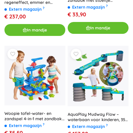
zandbak met stoeltje
regeneffect, emmer en
aquapark met dolfijn
?
Extern magazijn
trechter + diertjes
?
Extern magazijn
€ 33,90
€ 237,00
In mandje
In mandje
Woopie tafel-water- en
AquaPlay Mudway Flow –
zandspel 4-in-1 met zandbak
waterbaan voor kinderen, 35
en waterval XL 4-laags
?
delen
Extern magazijn
?
Extern magazijn
Dolfijn
€ 35,50