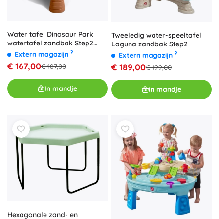
Water tafel Dinosaur Park
Tweeledig water-speeltafel
watertafel zandbak Step2
Laguna zandbak Step2
fontein
?
Extern magazijn
?
Extern magazijn
€ 167,00
€ 189,00
€ 187,00
€ 199,00
In mandje
In mandje
Hexagonale zand- en