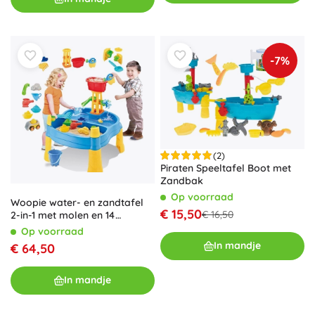
dienen ze als
multifunctionele
werk- en knutseltafel.
-7%
(2)
Piraten Speeltafel Boot met
Zandbak
Op voorraad
Woopie water- en zandtafel
€ 15,50
€ 16,50
2-in-1 met molen en 14
accessoires
Op voorraad
In mandje
€ 64,50
In mandje