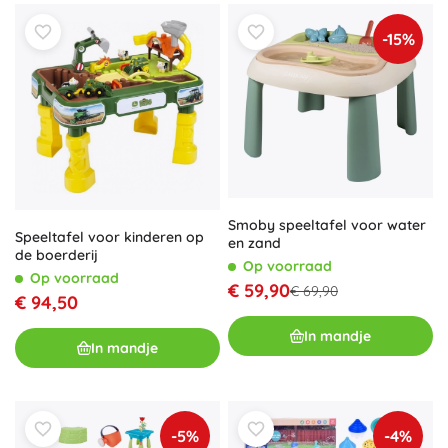
-15%
Smoby speeltafel voor water
Speeltafel voor kinderen op
en zand
de boerderij
Op voorraad
Op voorraad
€ 59,90
€ 69,90
€ 94,50
In mandje
In mandje
-5%
-4%