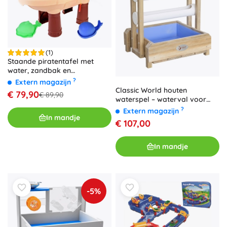
(1)
Staande piratentafel met
water, zandbak en
bellenblaasmachine
?
Extern magazijn
Classic World houten
€ 79,90
€ 89,90
waterspel – waterval voor
kinderen
?
Extern magazijn
In mandje
€ 107,00
In mandje
-5%