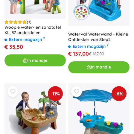
(1)
Woopie water- en zandtafel
XL, 37 onderdelen
Waterval Waterwand - Kleine
?
Ontdekker van Step2
Extern magazijn
?
€ 35,50
Extern magazijn
€ 137,00
€ 167,00
In mandje
In mandje
-11%
-6%