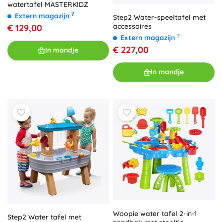
watertafel MASTERKIDZ
?
Extern magazijn
Step2 Water-speeltafel met
accessoires
€ 129,00
?
Extern magazijn
€ 227,00
In mandje
In mandje
Woopie water tafel 2-in-1
Step2 Water tafel met