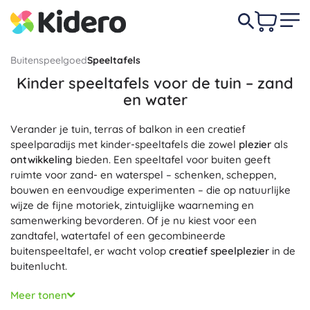
Buitenspeelgoed
Speeltafels
Kinder speeltafels voor de tuin – zand
en water
Verander je tuin, terras of balkon in een creatief
speelparadijs met kinder-speeltafels die zowel
plezier
als
ontwikkeling
bieden. Een speeltafel voor buiten geeft
ruimte voor zand- en waterspel – schenken, scheppen,
bouwen en eenvoudige experimenten – die op natuurlijke
wijze de fijne motoriek, zintuiglijke waarneming en
samenwerking bevorderen. Of je nu kiest voor een
zandtafel, watertafel of een gecombineerde
buitenspeeltafel, er wacht volop
creatief speelplezier
in de
buitenlucht.
Onze buitenspeeltafels selecteren we met focus op
Meer tonen
veiligheid
en
duurzaamheid
. Kwalitatieve materialen (UV-