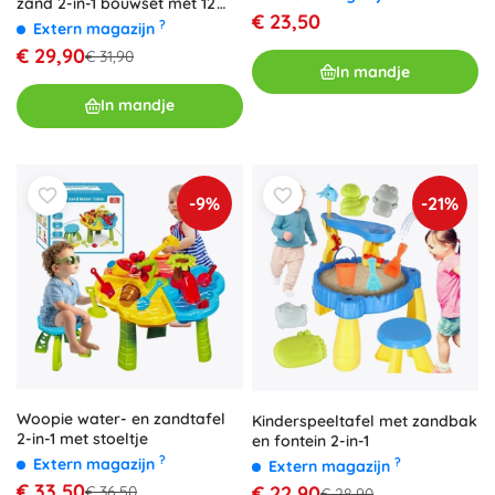
zand 2-in-1 bouwset met 12
€ 23,50
onderdelen en 4 autootjes
?
Extern magazijn
€ 29,90
€ 31,90
In mandje
In mandje
-9%
-21%
Woopie water- en zandtafel
Kinderspeeltafel met zandbak
2-in-1 met stoeltje
en fontein 2-in-1
?
?
Extern magazijn
Extern magazijn
€ 33,50
€ 22,90
€ 36,50
€ 28,90