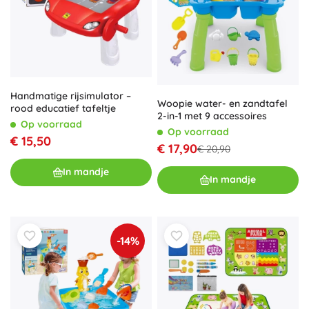
Handmatige rijsimulator –
Woopie water- en zandtafel
rood educatief tafeltje
2-in-1 met 9 accessoires
Op voorraad
Op voorraad
€ 15,50
€ 17,90
€ 20,90
In mandje
In mandje
-14%