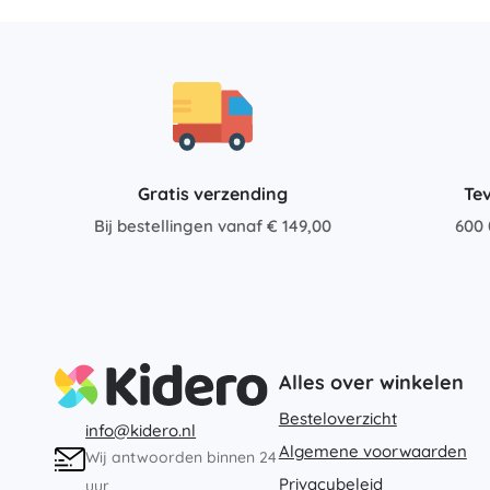
Architecture
Puzzels
Bordspellen
Hersenkrakers
Art
Kaartspellen
Partyspellen
+
Meer tonen
Gratis verzending
Te
Batman
Bij bestellingen vanaf € 149,00
600 
Feestjes en vieringen
Feestjes
Vidiyo
Kostuums
Accessoires voor kostuums
Halloween
Alles over winkelen
Frozen
Pasen
Besteloverzicht
info@kidero.nl
Algemene voorwaarden
Wij antwoorden binnen 24
Privacybeleid
uur