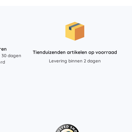
Jurassic World
Knuffels
Pluche figuren uit films en sprookjes
Interactieve knuffels
One Piece
Hangers
Knuffels en tutdoekjes voor de allerkleinsten
+
Meer tonen
ren
Tienduizenden artikelen op voorraad
n 30 dagen
Gabby’s Poppenhuis
Levering binnen 2 dagen
erd
Poppen en baby’s
Poppen
Avatar
Accessoires voor baby’s
Baby’s
Accessoires voor poppen
Stoffen poppen
+
Meer tonen