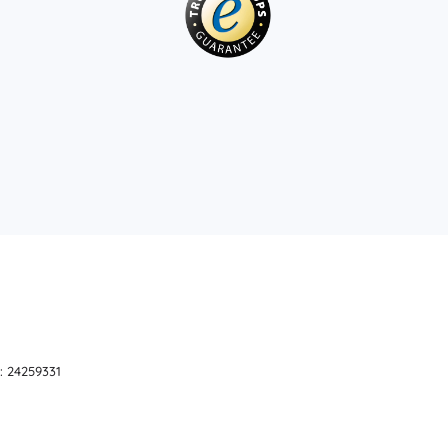
Wapens
Pistolen
Zwaarden en dolken
Waterpistolen
Bogen
Kruisbogen
+
Meer tonen
Kinderkleding
Babykleding
T-shirts
Schoenen
Sweaters en truien
: 24259331
Sokken en panty’s
+
Meer tonen