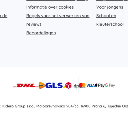
Uitrusting voor kinderen
Informatie over cookies
Voor jongens
Veiligheid
n de
Regels voor het verwerken van
School en
Voeden en borstvoeding
reviews
kleuterschool
Koupání
Beoordelingen
Kinderwagens
Slaap
+
Meer tonen
Elektronisch speelgoed
Afstandsbedienbare speelgoed
Spelconsoles
Drones
Kijk op
t: Kidero Group s.r.o., Malobřevnovská 904/33, 16900 Praha 6, Tsjechië OIB
Microscopen en telescopen
+
Meer tonen