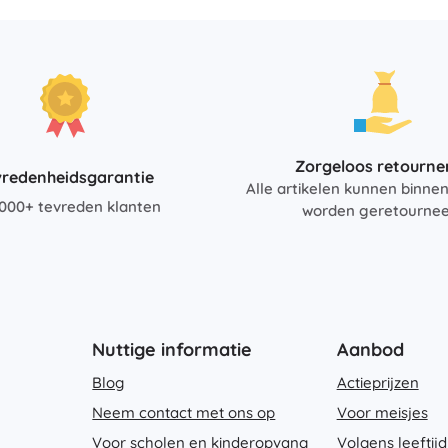
Bluey
Buitenspellen
Voertuigen voor kinderen
Zandspeelgoed
Dots
Waterspeelgoed
Bellenblaas
+
Meer tonen
Zorgeloos retourne
vredenheidsgarantie
Alle artikelen kunnen binne
DC
000+ tevreden klanten
worden geretourne
Kinderkamer
Decoraties
Wednesday
Nachtlampjes en projectoren
Opbergruimte
Skippers en wipdieren
Nuttige informatie
Aanbod
Lord of the Rings
Tenten en huisjes
Blog
Actieprijzen
+
Meer tonen
Neem contact met ons op
Voor meisjes
Voor scholen en kinderopvang
Volgens leeftijd