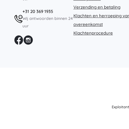
Speelgoed voor de allerkleinsten
Verzending en betaling
+31 20 369 1935
Rammelaars, bijtringen en fopspenen
Klachten en herroeping va
Wij antwoorden binnen 24
Interactieve speelgoed
overeenkomst
uur
Puzzels, hamerspeelgoed en blokken
Klachtenprocedure
Knuffeldoekjes en tutteldoekjes
Loop- en trekspeelgoed
+
Meer tonen
Badspeelgoed
Exploitan