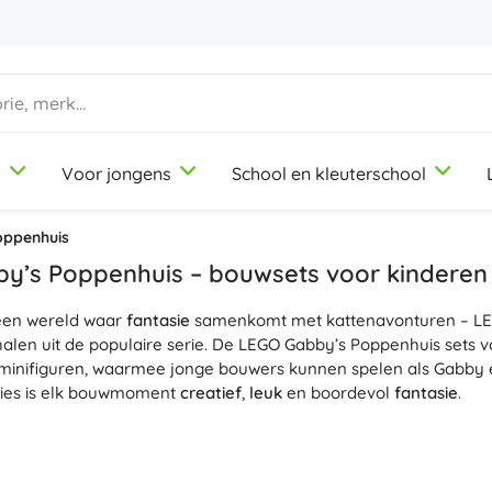
d
Voor jongens
School en kleuterschool
1-3 jaar
1-3 jaar
1-3 jaar
Knutsel- en tekenspullen
Duplo
Beroepsrollenspellen
oppenhuis
Klei
Schoonheidssalon
y’s Poppenhuis – bouwsets voor kinderen
Kleurpotloden
Koks
 een wereld waar
Stiften
Winkeltje spelen
fantasie
samenkomt met kattenavonturen – LEG
9-12 jaar
9-12 jaar
9-12 jaar
Icons
len uit de populaire serie. De LEGO Gabby’s Poppenhuis sets v
Stempels
Werkplaats
minifiguren, waarmee jonge bouwers kunnen spelen als Gabby en
Schorten en tafelkleden
Huishouden
ies is elk bouwmoment
creatief
,
leuk
en boordevol
fantasie
.
+
+
Meer tonen
Meer tonen
Friends
 is ideaal voor beginnende bouwers: startstenen, grotere onderde
inderen genieten van
eenvoudig bouwen
, de ontwikkeling van
fi
an het huis. De stenen en accessoires zijn volledig compatibel
Drinkflessen
Licentie