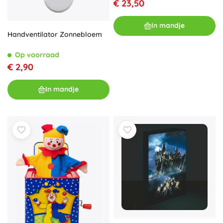
€ 23,50
In mandje
Handventilator Zonnebloem
Op voorraad
€ 2,90
In mandje