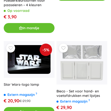
Poederkleurstoffen voor
paaseieren – 4 kleuren
Op voorraad
€ 3,90
In mandje
-5%
Star Wars-logo lamp
Bieco - Set voor hand- en
?
Extern magazijn
voetafdrukken met lijstjes
€ 20,90
?
€ 21,90
Extern magazijn
€ 29,90