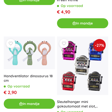
in een vitrine
Op voorraad
€ 4,90
In mandje
-27%
Handventilator dinosaurus 18
cm
Op voorraad
€ 2,90
Sleutelhanger mini
In mandje
gokautomaat met slot,
beweegbare hendel, mix van