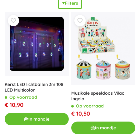
Filters
originele stijl
en een
prettige sfeer
. Motieven met dieren,
het heelal, auto’s en bloemen stimuleren creativiteit en
prikkelen de verbeelding. Zo stem je de hele kinderkamer
eenvoudig op elkaar af – van een hoekje voor de baby tot
een plek voor de schoolganger – dankzij harmonieuze sets
van kleuren en motieven. Decoraties voor de kinderkamer
blinken uit door hoogwaardige afwerking en
kindvriendelijke materialen, zodat de omgeving
gezellig
,
stijlvol
en
functioneel
blijft. Kies voor wanddecoraties,
decoratieve kussens of een hemel boven het bed en
creëer een ruimte waar heerlijk geslapen, gespeeld en
geleerd kan worden.
Kerst LED lichtballen 3m 108
LED Multicolor
Muzikale speeldoos Vilac
Op voorraad
Ingela
€ 10,90
Op voorraad
€ 10,50
In mandje
In mandje