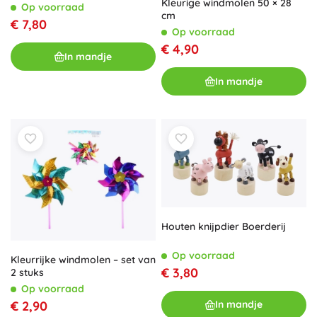
Kleurige windmolen 50 × 28
Op voorraad
cm
€ 7,80
Op voorraad
€ 4,90
In mandje
In mandje
Houten knijpdier Boerderij
Op voorraad
Kleurrijke windmolen – set van
€ 3,80
2 stuks
Op voorraad
€ 2,90
In mandje