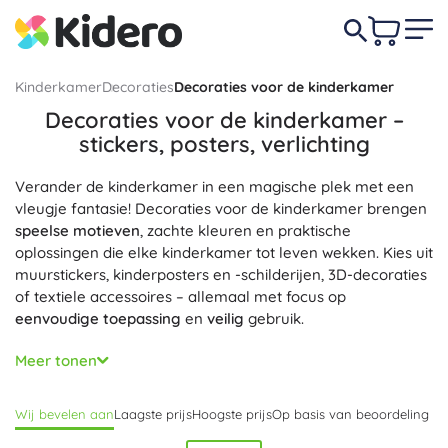
Kinderkamer
Decoraties
Decoraties voor de kinderkamer
Decoraties voor de kinderkamer –
stickers, posters, verlichting
Verander de kinderkamer in een magische plek met een
vleugje fantasie! Decoraties voor de kinderkamer brengen
speelse motieven
, zachte kleuren en praktische
oplossingen die elke kinderkamer tot leven wekken. Kies uit
muurstickers, kinderposters en -schilderijen, 3D-decoraties
of textiele accessoires – allemaal met focus op
eenvoudige toepassing
en
veilig
gebruik.
Populair zijn muurstickers, kindertapeten en borders, die
Meer tonen
een muur veranderen zonder te boren of te schilderen.
Posters in lijst voor de kinderkamer, schilderijen,
Wij bevelen aan
Laagste prijs
Hoogste prijs
Op basis van beoordeling
groeimeters, naambordjes voor op de deur, slingers en
vlaggetjes, lichtjes en lichtslingers geven het interieur een