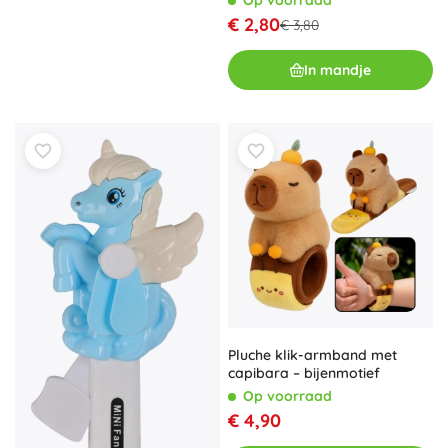
Op voorraad
kleuren
€ 2,80
€ 3,80
In mandje
Pluche klik-armband met
capibara – bijenmotief
Op voorraad
€ 4,90