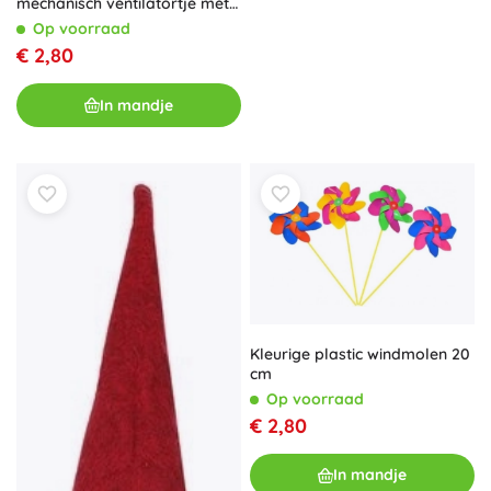
mechanisch ventilatortje met
hendel
Op voorraad
€ 2,80
In mandje
Kleurige plastic windmolen 20
cm
Op voorraad
€ 2,80
In mandje