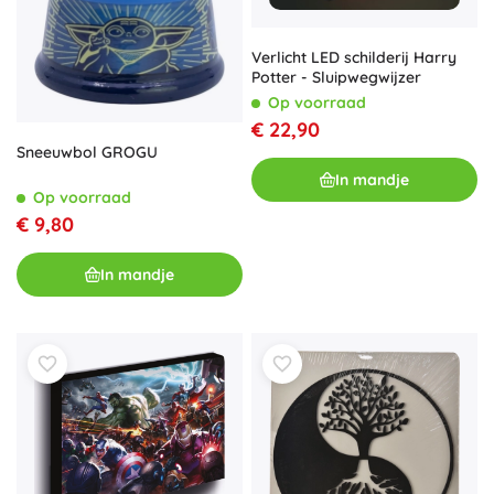
Verlicht LED schilderij Harry
Potter - Sluipwegwijzer
Op voorraad
€ 22,90
Sneeuwbol GROGU
In mandje
Op voorraad
€ 9,80
In mandje