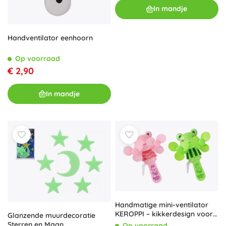
In mandje
Handventilator eenhoorn
Op voorraad
€ 2,90
In mandje
Handmatige mini-ventilator
KEROPPI – kikkerdesign voor
Glanzende muurdecoratie
kinderen
Sterren en Maan
Op voorraad