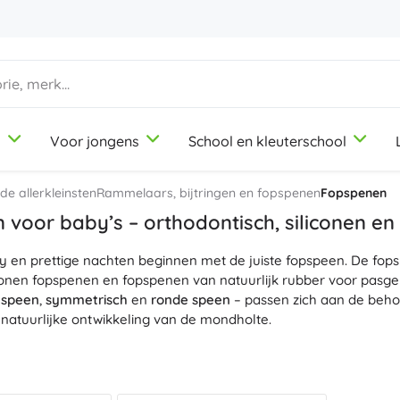
d
Voor jongens
School en kleuterschool
1-3 jaar
1-3 jaar
1-3 jaar
Knutsel- en tekenspullen
Duplo
Beroepsrollenspellen
e allerkleinsten
Rammelaars, bijtringen en fopspenen
Fopspenen
Klei
Schoonheidssalon
voor baby’s – orthodontisch, siliconen en
Kleurpotloden
Koks
y en prettige nachten beginnen met de juiste fopspeen. De fop
Stiften
Winkeltje spelen
9-12 jaar
9-12 jaar
9-12 jaar
Icons
iconen fopspenen en fopspenen van natuurlijk rubber voor pasg
Stempels
Werkplaats
 speen
,
symmetrisch
en
ronde speen
– passen zich aan de beho
Schorten en tafelkleden
Huishouden
natuurlijke ontwikkeling van de mondholte.
+
+
Meer tonen
Meer tonen
Disney
ijn
BPA-vrij
en zonder ftalaten; een siliconen fopspeen van medi
onderhouden, terwijl een rubberen fopspeen aangenaam zacht en
ingen
is vriendelijk voor de gevoelige huid rondom de mond, z
Drinkflessen
Licentie