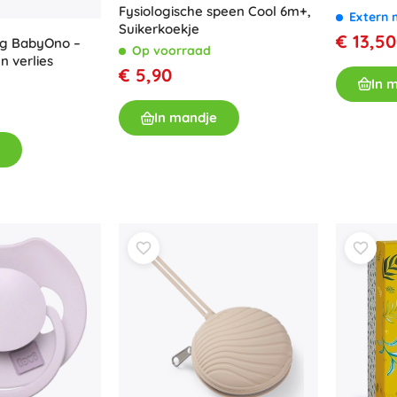
Fysiologische speen Cool 6m+,
Extern 
Suikerkoekje
€ 13,50
ng BabyOno –
Op voorraad
en verlies
€ 5,90
In 
In mandje