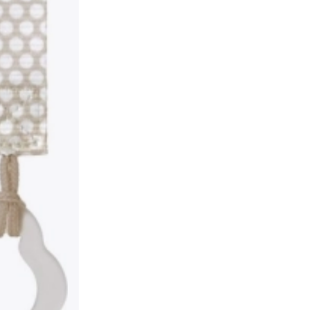
Boeken
Werk- en doeboekjes
Voor de allerkleinsten
Boekaccessoires
Ansichtkaarten
Voor kleine vertellers
+
Meer tonen
Winkelinrichting