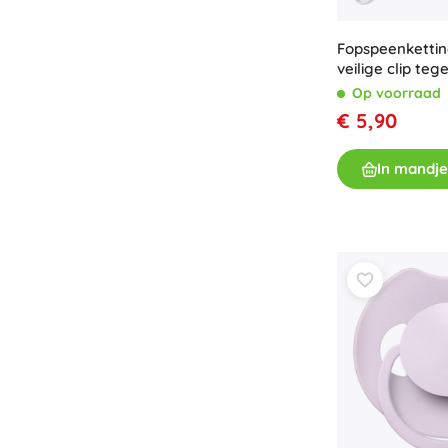
Fopspeenketti
veilige clip teg
Op voorraad
€ 5,90
In mandje