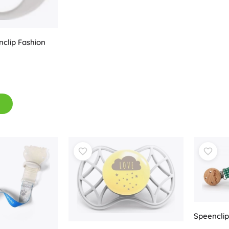
nclip Fashion
Speencli