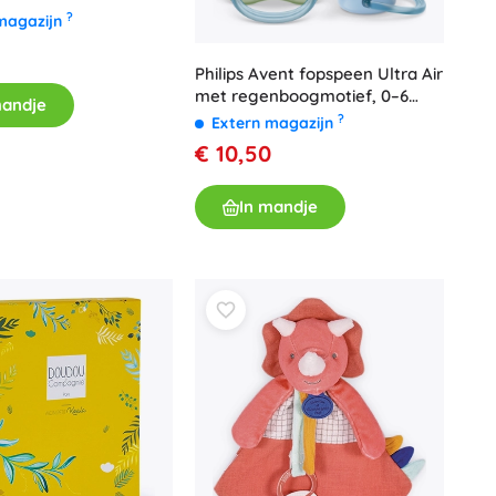
?
magazijn
Philips Avent fopspeen Ultra Air
met regenboogmotief, 0–6
mandje
maanden, 2 stuks
?
Extern magazijn
€ 10,50
In mandje