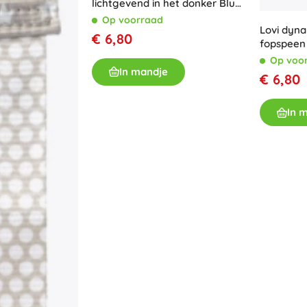
lichtgevend in het donker Blue
Uitrusting voor kinderen
Moon
Op voorraad
Lovi dyna
Veiligheid
€ 6,80
fopspeen 
Voeden en borstvoeding
blauw
Op voo
Koupání
In mandje
€ 6,80
Kinderwagens
Slaap
In 
+
Meer tonen
Elektronisch speelgoed
Afstandsbedienbare speelgoed
Spelconsoles
Drones
Kijk op
Microscopen en telescopen
+
Meer tonen