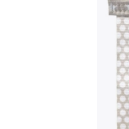
Speelgoed voor de allerkleinsten
Rammelaars, bijtringen en fopspenen
Interactieve speelgoed
Puzzels, hamerspeelgoed en blokken
Knuffeldoekjes en tutteldoekjes
Loop- en trekspeelgoed
+
Meer tonen
Badspeelgoed