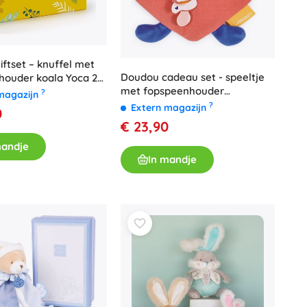
ftset – knuffel met
Doudou cadeau set - speeltje
houder koala Yoca 20
met fopspeenhouder
?
magazijn
dinosaurus roze
?
Extern magazijn
0
€ 23,90
mandje
In mandje