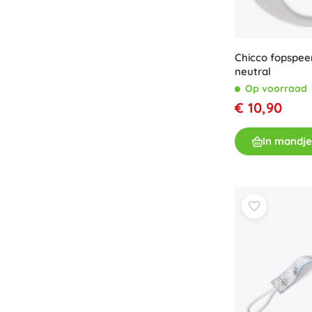
Chicco fopspee
neutral
Op voorraad
€ 10,90
In mandje