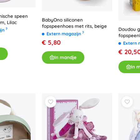
mische speen
BabyOno siliconen
m, Lilac
fopspeenhoes met rits, beige
Doudou gi
?
ijn
?
Extern magazijn
fopspeen
€ 5,80
cm
Extern 
€ 20,5
In mandje
In 