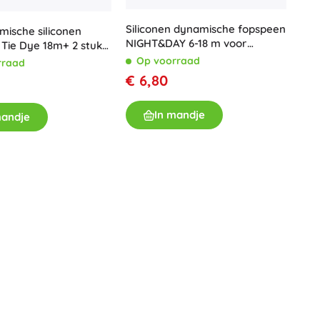
Wapens
Siliconen dynamische fopspeen
mische siliconen
Pistolen
NIGHT&DAY 6-18 m voor
Tie Dye 18m+ 2 stuks,
Zwaarden en dolken
jongens
Op voorraad
rraad
Waterpistolen
€ 6,80
Bogen
Kruisbogen
In mandje
mandje
+
Meer tonen
Kinderkleding
Babykleding
T-shirts
Schoenen
Sweaters en truien
Sokken en panty’s
+
Meer tonen