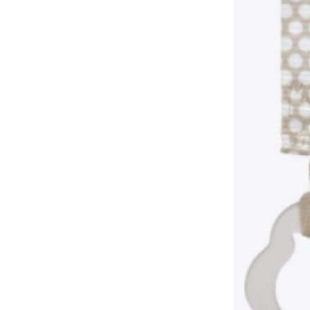
Accessoires
Batterijen
Vervangende onderdelen
Pompjes
Cadeaubonnen