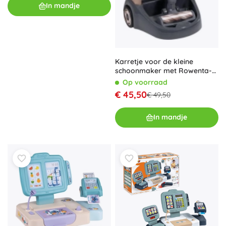
In mandje
Karretje voor de kleine
schoonmaker met Rowenta-
stofzuiger
Op voorraad
€ 45,50
€ 49,50
In mandje