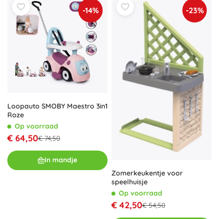
-14%
-23%
Loopauto SMOBY Maestro 3in1
Roze
Op voorraad
€ 64,50
€ 74,50
In mandje
Zomerkeukentje voor
speelhuisje
Op voorraad
€ 42,50
€ 54,50