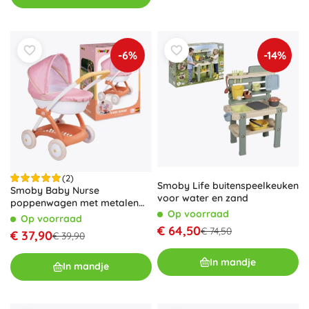
-6%
-14%
(2)
Smoby Life buitenspeelkeuken
Smoby Baby Nurse
voor water en zand
poppenwagen met metalen
Op voorraad
frame
Op voorraad
€ 64,50
€ 74,50
€ 37,90
€ 39,90
In mandje
In mandje