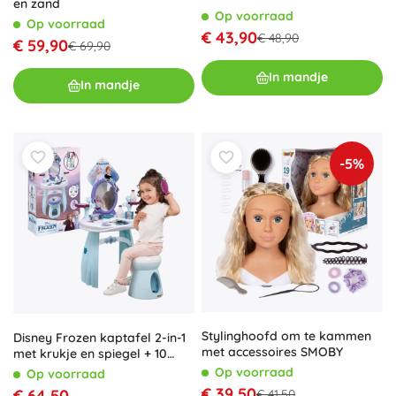
en zand
Op voorraad
Op voorraad
€ 43,90
€ 48,90
€ 59,90
€ 69,90
In mandje
In mandje
-5%
Stylinghoofd om te kammen
Disney Frozen kaptafel 2-in-1
met accessoires SMOBY
met krukje en spiegel + 10
accessoires
Op voorraad
Op voorraad
€ 39,50
€ 64,50
€ 41,50