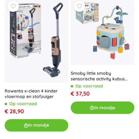
Smoby little smoby
sensorische activity kubus
voor kinderen
Op voorraad
Rowenta x-clean 4 kinder
€ 37,50
vloermop en stofzuiger
Op voorraad
In mandje
€ 28,90
In mandje