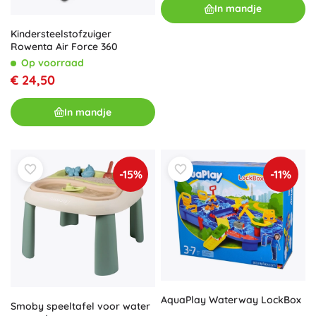
In mandje
Kindersteelstofzuiger
Rowenta Air Force 360
Op voorraad
€ 24,50
In mandje
-15%
-11%
AquaPlay Waterway LockBox
Smoby speeltafel voor water