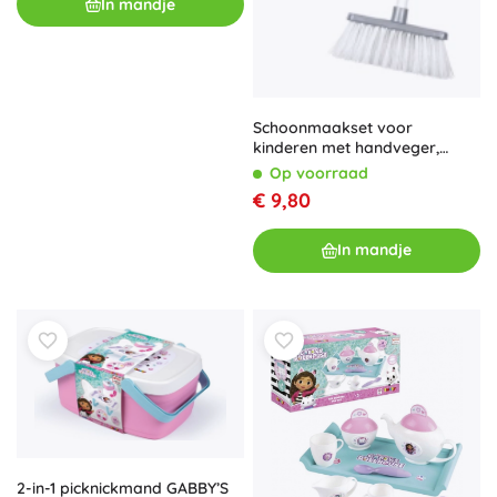
In mandje
Schoonmaakset voor
kinderen met handveger,
stoffer en grote bezem
Op voorraad
€ 9,80
In mandje
2-in-1 picknickmand GABBY’S