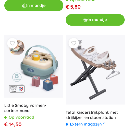
In mandje
€ 5,80
In mandje
Little Smoby vormen-
sorteermand
Tefal kinderstrijkplank met
Op voorraad
strijkijzer en stoomstation
€ 14,50
?
Extern magazijn