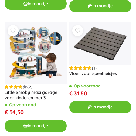
ritjes binnen en in de tuin.
In mandje
In mandje
(1)
Vloer voor speelhuisjes
Op voorraad
(2)
Little Smoby maxi garage
€ 31,50
voor kinderen met 3
verdiepingen, lift en wasstraat
Op voorraad
In mandje
€ 54,50
In mandje