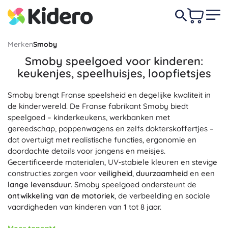
Merken
Smoby
Smoby speelgoed voor kinderen:
keukenjes, speelhuisjes, loopfietsjes
Smoby brengt Franse speelsheid en degelijke kwaliteit in
de kinderwereld. De Franse fabrikant Smoby biedt
speelgoed – kinderkeukens, werkbanken met
gereedschap, poppenwagens en zelfs dokterskoffertjes –
dat overtuigt met realistische functies, ergonomie en
doordachte details voor jongens en meisjes.
Gecertificeerde materialen, UV‑stabiele kleuren en stevige
constructies zorgen voor
veiligheid
,
duurzaamheid
en een
lange levensduur
. Smoby speelgoed ondersteunt de
ontwikkeling van de motoriek
, de verbeelding en sociale
vaardigheden van kinderen van 1 tot 8 jaar.
De Smoby keuken verrukt met kookgeluiden, oven,