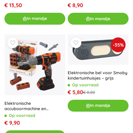
€ 13,50
€ 8,90
In mandje
In mandje
-35%
Elektronische bel voor Smoby
kindertuinhuisjes – grijs
Op voorraad
€ 5,80
€ 8,80
Elektronische
In mandje
accuboormachine en
schroevendraaier Smoby
Op voorraad
Black&Decker met baksteen
€ 9,90