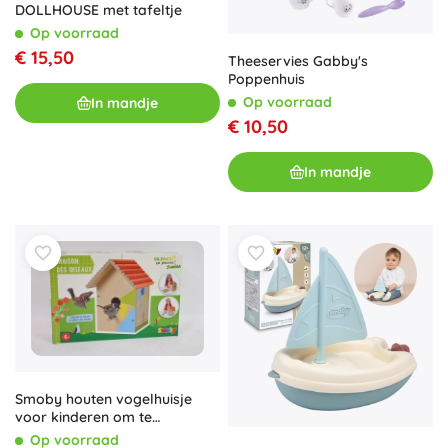
DOLLHOUSE met tafeltje
Op voorraad
€ 15,50
Theeservies Gabby's
Poppenhuis
Op voorraad
In mandje
€ 10,50
In mandje
Smoby houten vogelhuisje
voor kinderen om te
monteren en te schilderen
Op voorraad