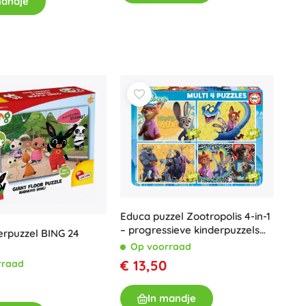
mandje
Voor meisjes
Sieraden
Handtasjes
Sieradendoosjes
Educa puzzel Zootropolis 4-in-1
– progressieve kinderpuzzels
erpuzzel BING 24
(50, 80, 100 en 150 stukjes)
Op voorraad
€ 13,50
rraad
In mandje