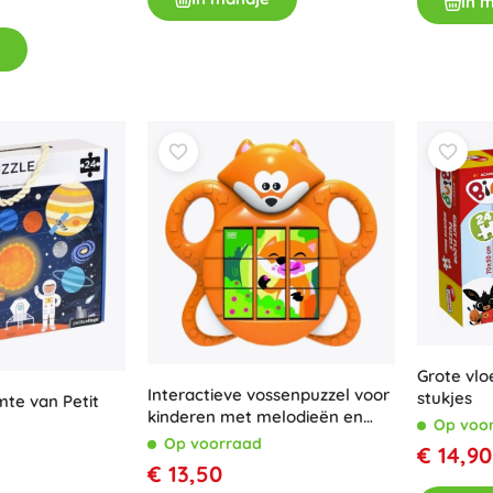
In 
Boeken
Werk- en doeboekjes
Voor de allerkleinsten
Boekaccessoires
Ansichtkaarten
Voor kleine vertellers
+
Meer tonen
Winkelinrichting
Grote vlo
Interactieve vossenpuzzel voor
stukjes
mte van Petit
kinderen met melodieën en
Op voo
geluiden
Op voorraad
€ 14,90
€ 13,50