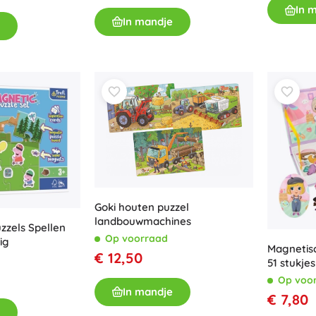
In 
In mandje
Goki houten puzzel
landbouwmachines
zzels Spellen
Op voorraad
ig
Magnetis
€ 12,50
51 stukjes
Op voo
In mandje
€ 7,80