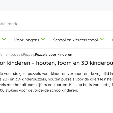
d
Voor jongens
School en kleuterschool
1-3 jaar
1-3 jaar
1-3 jaar
Knutsel- en tekenspullen
Duplo
Beroepsrollenspellen
len en puzzels
Puzzels
Puzzels voor kinderen
Klei
Schoonheidssalon
or kinderen – houten, foam en 3D kinderpu
Kleurpotloden
Koks
je voor stukje – puzzels voor kinderen veranderen de vrije tijd i
Stiften
Winkeltje spelen
9-12 jaar
9-12 jaar
9-12 jaar
Icons
je 2D- en 3D-kinderpuzzels, houten puzzels voor de allerkleinst
Stempels
Werkplaats
ls met het alfabet, cijfers en kaarten. Kies op basis van leeftijd
Schorten en tafelkleden
Huishouden
 300 stukjes voor gevorderde schoolkinderen.
+
+
Meer tonen
Meer tonen
Disney
ntwikkelen op een natuurlijke manier de
fijne motoriek
, het lo
e oog-handcoördinatie. Hoge drukkwaliteit en
heldere kleuren
z
 hun vorm en veilige,
niet-giftige materialen
zijn ook geschikt 
Drinkflessen
Licentie