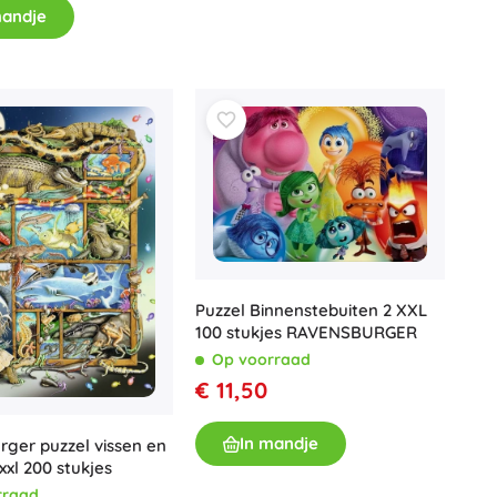
mandje
Puzzel Binnenstebuiten 2 XXL
100 stukjes RAVENSBURGER
Op voorraad
€ 11,50
In mandje
ger puzzel vissen en
xxl 200 stukjes
rraad