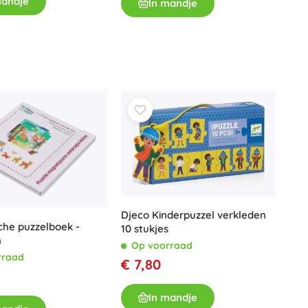
mandje
In mandje
Wapens
Pistolen
Zwaarden en dolken
Waterpistolen
Bogen
Kruisbogen
+
Meer tonen
Kinderkleding
Babykleding
T-shirts
Djeco Kinderpuzzel verkleden
Schoenen
che puzzelboek -
10 stukjes
n
Sweaters en truien
Op voorraad
rraad
Sokken en panty’s
€ 7,80
+
Meer tonen
In mandje