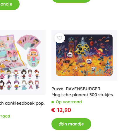
mandje
Puzzel RAVENSBURGER
Magische planeet 300 stukjes
Op voorraad
ch aankleedboek pop,
€ 12,90
rraad
In mandje