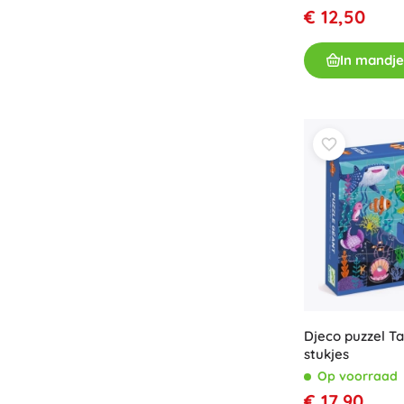
Speelgoed voor de allerkleinsten
€ 12,50
Rammelaars, bijtringen en fopspenen
In mandje
Interactieve speelgoed
Puzzels, hamerspeelgoed en blokken
Knuffeldoekjes en tutteldoekjes
Loop- en trekspeelgoed
+
Meer tonen
Badspeelgoed
Djeco puzzel Ta
stukjes
Op voorraad
€ 17,90