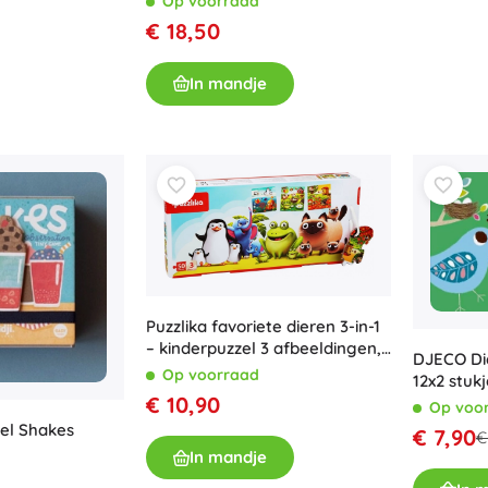
Op voorraad
Bluey
€ 18,50
Buitenspellen
Voertuigen voor kinderen
In mandje
Zandspeelgoed
Jurassic World
Waterspeelgoed
Bellenblaas
+
Meer tonen
DC
Poppen en baby’s
Poppen
Wednesday
Accessoires voor baby’s
Puzzlika favoriete dieren 3-in-1
Baby’s
– kinderpuzzel 3 afbeeldingen,
DJECO Die
50 stukjes
Accessoires voor poppen
Op voorraad
12x2 stuk
Lord of the Rings
Stoffen poppen
€ 10,90
Op voo
pel Shakes
+
Meer tonen
€ 7,90
€
In mandje