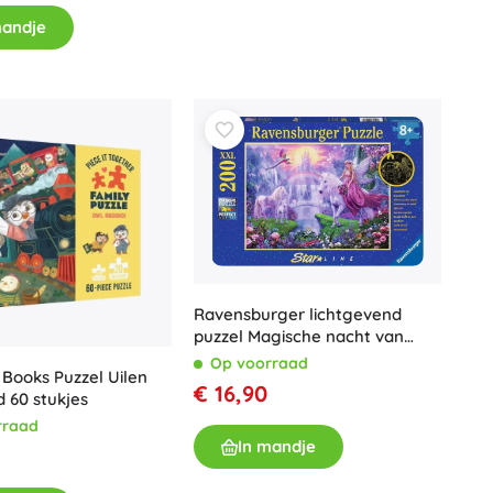
mandje
Ravensburger lichtgevend
puzzel Magische nacht van
eenhoorns XXL 200 stukjes
Op voorraad
 Books Puzzel Uilen
€ 16,90
 60 stukjes
rraad
In mandje