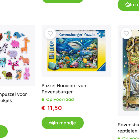
In 
Puzzel Haaienrif van
Ravensburger
enpuzzel voor
Op voorraad
tukjes
€ 11,50
In mandje
Ravensbur
reptielen 
Op voo