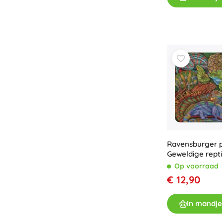
Ravensburger p
Geweldige rept
stukjes
Op voorraad
€ 12,90
In mandje