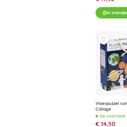
Accessoires
In mandje
Batterijen
Vervangende onderdelen
Pompjes
Cadeaubonnen
Vloerpuzzel rui
Collage
Op voorraad
€ 14,50