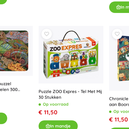
In 
uzzel
ielen 300
Puzzle ZOO Expres - Tel Met Mij
30 Stukken
Chronicle
aan Boord
Op voorraad
€ 11,50
Op voo
€ 11,50
In mandje