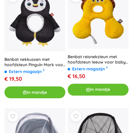
Benbat reisneksteun met
Benbat nekkussen met
hoofdsteun leeuw voor baby’s
hoofdsteun Pinguïn Mark voor
0–12 maanden
?
Extern magazijn
kinderen van 1–4 jaar
?
Extern magazijn
€ 16,50
€ 19,50
In mandje
In mandje