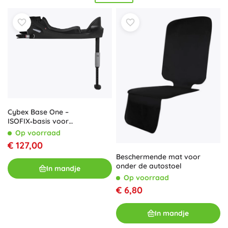
die uw kleintje beschermen tegen de felle zonnestralen,
zodat ze kunnen genieten van een
koele
en schaduwrijke
plek tijdens de reis. Bij het kiezen van de juiste autostoel
accessoires is veiligheid onze prioriteit. Onze producten
worden zorgvuldig geselecteerd om aan hoogste
kwaliteitsnormen te voldoen, waardoor zowel u als uw
kleintje gerust op pad kunnen gaan. Ontdek de voordelen
van onze betrouwbare en
duurzame
autostoel accessoires
en maak uw volgende reis aangenamer dan ooit!
Cybex Base One –
ISOFIX‑basis voor
autostoeltjes
Op voorraad
€ 127,00
Beschermende mat voor
onder de autostoel
In mandje
Op voorraad
€ 6,80
In mandje