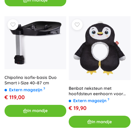
In mandje
Chipolino isofix-basis Duo
Smart i-Size 40–87 cm
Benbat neksteun met
?
Extern magazijn
hoofdsteun eenhoorn voor
€ 119,00
kinderen 1–4 jaar
?
Extern magazijn
€ 19,90
In mandje
In mandje