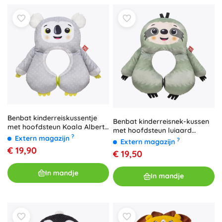
Benbat kinderreiskussentje
Benbat kinderreisnek-kussen
met hoofdsteun Koala Albert
met hoofdsteun luiaard
(1–4 jaar)
?
Extern magazijn
Luciano 1–4 jaar
?
Extern magazijn
€ 19,90
€ 19,50
In mandje
In mandje