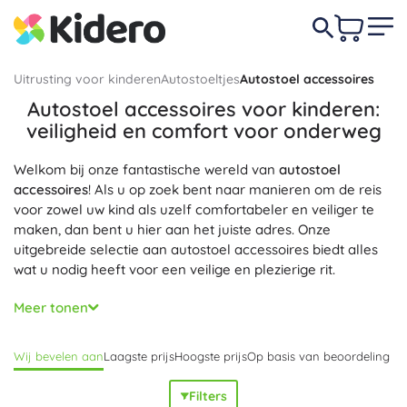
Uitrusting voor kinderen
Autostoeltjes
Autostoel accessoires
Autostoel accessoires voor kinderen:
veiligheid en comfort voor onderweg
Welkom bij onze fantastische wereld van
autostoel
accessoires
! Als u op zoek bent naar manieren om de reis
voor zowel uw kind als uzelf comfortabeler en veiliger te
maken, dan bent u hier aan het juiste adres. Onze
uitgebreide selectie aan autostoel accessoires biedt alles
wat u nodig heeft voor een veilige en plezierige rit.
Onze auto organizers bieden een praktische oplossing voor
Meer tonen
het netjes opbergen van speelgoed en andere
reisbenodigdheden, en houden alles binnen handbereik.
Wij bevelen aan
Laagste prijs
Hoogste prijs
Op basis van beoordeling
Voor extra comfort tijdens lange ritten hebben we zachte
gordelkussens die drukpunten verminderen en het welzijn
Filters
van uw kind verhogen. Mis ook onze zonneschermen niet,