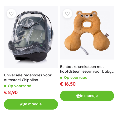
Benbat reisneksteun met
hoofdsteun leeuw voor baby’s
Universele regenhoes voor
0–12 maanden
Op voorraad
autostoel Chipolino
€ 16,50
Op voorraad
€ 8,90
In mandje
In mandje