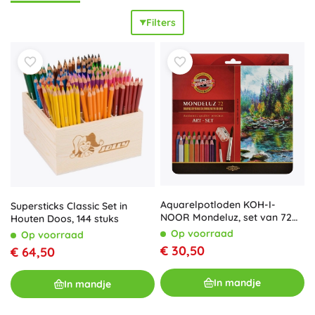
hout zorgen voor een
lange levensduur
en
gemakkelijk
Filters
slijpen
. Houten kleurpotloden hebben een glad oppervlak,
dekken goed en zijn
veilig voor kinderen
en voor dagelijks
gebruik op school. Kies sets van 12, 24, 36 of 72 kleuren, of
losse tinten – voor het
makkelijk mengen van kleuren
,
zachte overgangen, blenden en lagen opbouwen. Voor
kleuters zijn
jumbo kleurpotloden
ideaal; voor illustratoren
en hobbytekenaars zijn er
artistieke kleurpotloden
met
een hoger pigmentgehalte. Aquarelkleurpotloden zijn
perfect voor creatieve technieken met water.
Kleurpotloden voor kinderen, voor scholieren en voor
volwassenen helpen je
precisie
te bereiken bij inkleuren,
illustreren en schetsen.
Aquarelpotloden KOH-I-
Supersticks Classic Set in
NOOR Mondeluz, set van 72
Houten Doos, 144 stuks
stuks
Op voorraad
Op voorraad
€ 30,50
€ 64,50
In mandje
In mandje