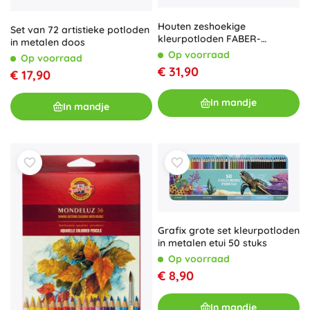
Houten zeshoekige
Set van 72 artistieke potloden
kleurpotloden FABER-
in metalen doos
CASTELL 48 stuks in blikken
Op voorraad
Op voorraad
etui met puntenslijper, gum en
€ 31,90
€ 17,90
grafietpotloden
In mandje
In mandje
Grafix grote set kleurpotloden
in metalen etui 50 stuks
Op voorraad
€ 8,90
In mandje