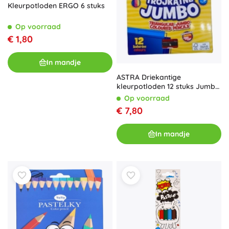
Kleurpotloden ERGO 6 stuks
Op voorraad
€ 1,80
In mandje
ASTRA Driekantige
kleurpotloden 12 stuks Jumbo
met puntenslijper (inclusief
Op voorraad
meerkleurig potlood)
€ 7,80
In mandje