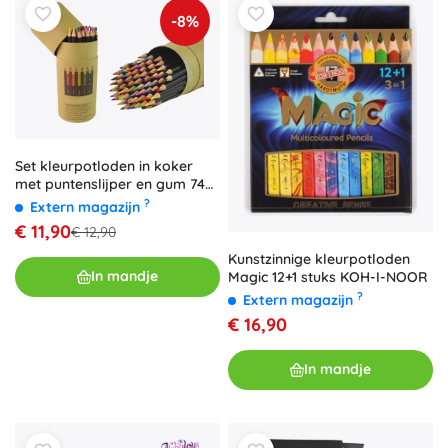
-8%
Set kleurpotloden in koker
met puntenslijper en gum 74
stuks
?
Extern magazijn
€ 11,90
€ 12,90
Kunstzinnige kleurpotloden
In mandje
Magic 12+1 stuks KOH-I-NOOR
?
Extern magazijn
€ 16,90
In mandje