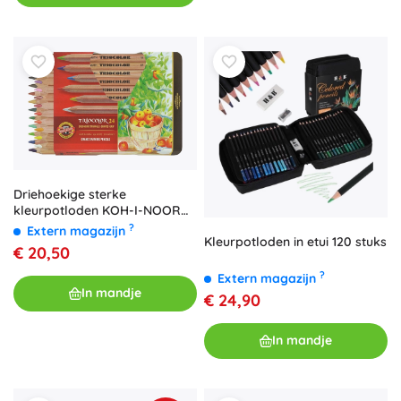
Driehoekige sterke
kleurpotloden KOH-I-NOOR
Triocolor Natur, 24 stuks
?
Extern magazijn
Kleurpotloden in etui 120 stuks
€ 20,50
?
Extern magazijn
In mandje
€ 24,90
In mandje