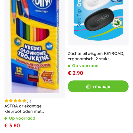
Zachte uitwisgum KEYROAD,
ergonomisch, 2 stuks
Op voorraad
€ 2,90
In mandje
(1)
ASTRA driekantige
kleurpotloden met
puntenslijper, 12 stuks
Op voorraad
€ 3,80