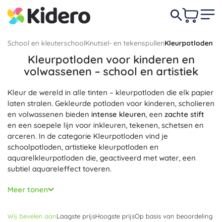
School en kleuterschool
Knutsel- en tekenspullen
Kleurpotloden
Kleurpotloden voor kinderen en
volwassenen – school en artistiek
Kleur de wereld in alle tinten – kleurpotloden die elk papier
laten stralen. Gekleurde potloden voor kinderen, scholieren
en volwassenen bieden
intense kleuren
, een
zachte stift
en een soepele lijn voor inkleuren, tekenen, schetsen en
arceren. In de categorie Kleurpotloden vind je
schoolpotloden, artistieke kleurpotloden en
aquarelkleurpotloden die, geactiveerd met water, een
subtiel aquareleffect toveren.
Driekantige potloden met een
ergonomische greep
helpen
Meer tonen
bij de juiste pengreep, terwijl zeshoekige en ronde
potloden precisiewerk bij detailtekeningen mogelijk maken.
Wij bevelen aan
Laagste prijs
Hoogste prijs
Op basis van beoordeling
Een
breukvaste stift
, stevig verlijmde kern en hoogwaardig