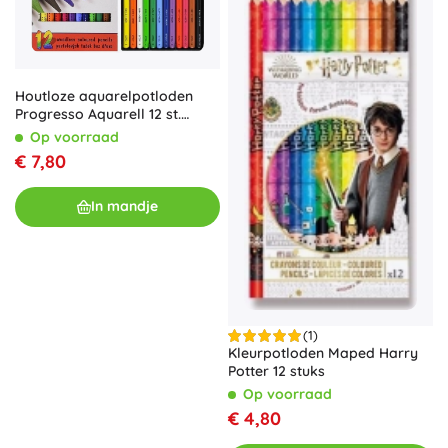
Houtloze aquarelpotloden
Progresso Aquarell 12 st.
KOH‑I‑NOOR
Op voorraad
€ 7,80
In mandje
(1)
Kleurpotloden Maped Harry
Potter 12 stuks
Op voorraad
€ 4,80