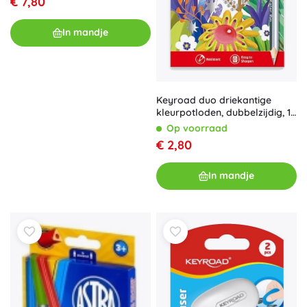
€ 7,80
In mandje
Keyroad duo driekantige
kleurpotloden, dubbelzijdig, 12
kleuren
Op voorraad
€ 2,80
In mandje