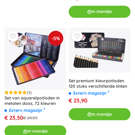
In mandje
-5%
Set premium kleurpotloden
120 stuks verschillende tinten
?
(1)
Extern magazijn
Set van aquarelpotloden in
€ 23,90
metalen doos, 72 kleuren
?
Extern magazijn
In mandje
€ 23,50
€ 24,50
In mandje