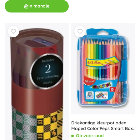
In mandje
Driekantige kleurpotloden
Maped Color'Peps Smart Box
15 stuks
Op voorraad