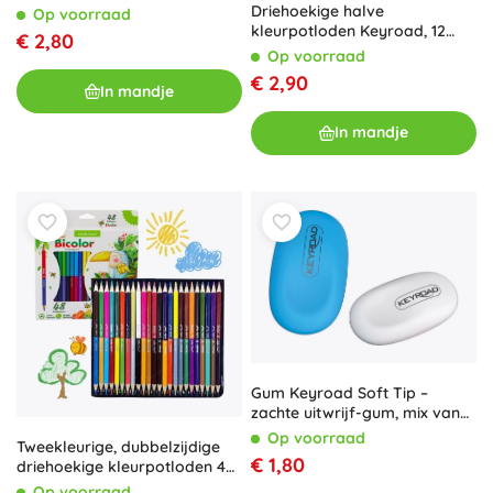
Driehoekige halve
Op voorraad
kleurpotloden Keyroad, 12
€ 2,80
kleuren
Op voorraad
€ 2,90
In mandje
In mandje
Gum Keyroad Soft Tip –
zachte uitwrijf-gum, mix van
kleuren
Op voorraad
Tweekleurige, dubbelzijdige
€ 1,80
driehoekige kleurpotloden 48
kleuren
Op voorraad