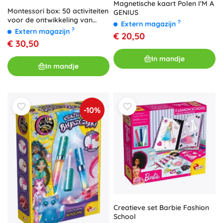
Magnetische kaart Polen I'M A
Montessori box: 50 activiteiten
GENIUS
voor de ontwikkeling van
?
Extern magazijn
kindercreativiteit en zintuigen
?
Extern magazijn
€ 20,50
€ 30,50
In mandje
In mandje
-10%
Creatieve set Barbie Fashion
School