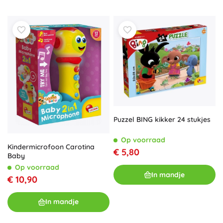
Puzzel BING kikker 24 stukjes
Op voorraad
Kindermicrofoon Carotina
€ 5,80
Baby
Op voorraad
In mandje
€ 10,90
In mandje