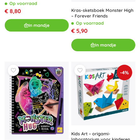
Op voorraad
Kras-sketsboek Monster High
€ 8,80
– Forever Friends
Op voorraad
In mandje
€ 5,90
In mandje
-4%
Kids Art – origami-
laboratorium voor kinderen