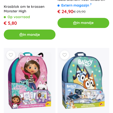
?
Extern magazijn
Krasblok om te krassen
€ 24,90
Monster High
€ 25,90
Op voorraad
€ 5,80
In mandje
In mandje