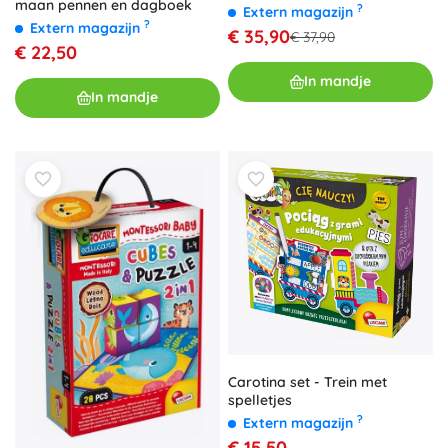
maan pennen en dagboek
?
Extern magazijn
?
Extern magazijn
€ 35,90
€ 37,90
€ 22,50
In mandje
In mandje
Carotina set - Trein met
spelletjes
?
Extern magazijn
€ 15,50