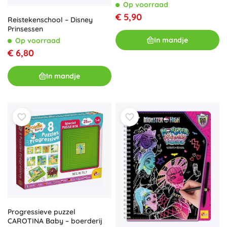
Op voorraad
€ 5,90
Reistekenschool – Disney
Prinsessen
In mandje
Op voorraad
€ 6,80
In mandje
Progressieve puzzel
CAROTINA Baby – boerderij