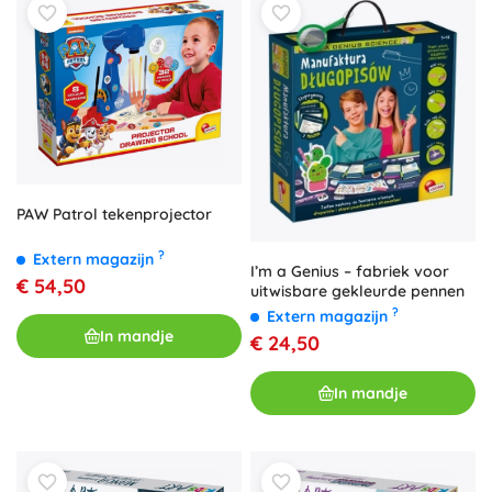
PAW Patrol tekenprojector
?
Extern magazijn
I’m a Genius – fabriek voor
€ 54,50
uitwisbare gekleurde pennen
?
Extern magazijn
In mandje
€ 24,50
In mandje