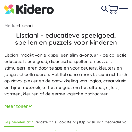
Merken
Lisciani
Lisciani – educatieve speelgoed,
spellen en puzzels voor kinderen
Lisciani maakt van elk spel een slim avontuur – de collectie
educatief speelgoed, didactische spellen en puzzels
stimuleert
leren door te spelen
voor peuters, kleuters en
jonge schoolkinderen. Het Italiaanse merk Lisciani richt zich
op zinvol plezier en de
ontwikkeling van logica, creativiteit
en fijne motoriek
, of het nu gaat om het alfabet, cijfers,
vormen, kleuren of de eerste logische opdrachten.
In het assortiment van Lisciani vind je Lisciani-kinderpuzzels
Meer tonen
met grote stukken, 2-in-1 puzzels met leeractiviteiten,
didactische spellen
om geheugen en concentratie te
Wij bevelen aan
Laagste prijs
Hoogste prijs
Op basis van beoordeling
trainen, en interactieve Carotina-sets met een pratende
pen die directe feedback geven en motiveren tot