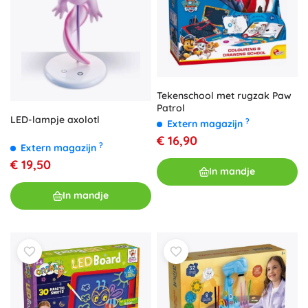
Tekenschool met rugzak Paw
Patrol
LED-lampje axolotl
?
Extern magazijn
€ 16,90
?
Extern magazijn
€ 19,50
In mandje
In mandje