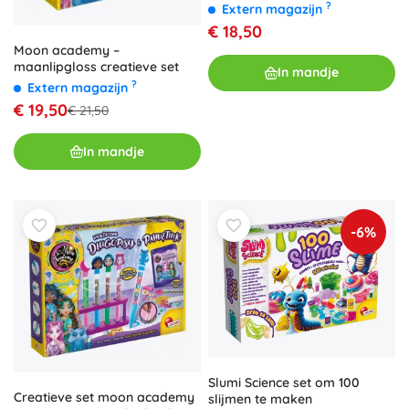
?
Extern magazijn
€ 18,50
Moon academy –
maanlipgloss creatieve set
In mandje
?
Extern magazijn
€ 19,50
€ 21,50
In mandje
-6%
Slumi Science set om 100
Creatieve set moon academy
slijmen te maken