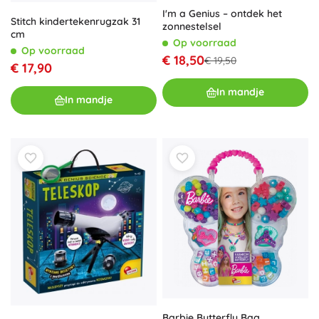
I'm a Genius – ontdek het
Stitch kindertekenrugzak 31
zonnestelsel
cm
Op voorraad
Op voorraad
€ 18,50
€ 19,50
€ 17,90
In mandje
In mandje
Barbie Butterfly Bag