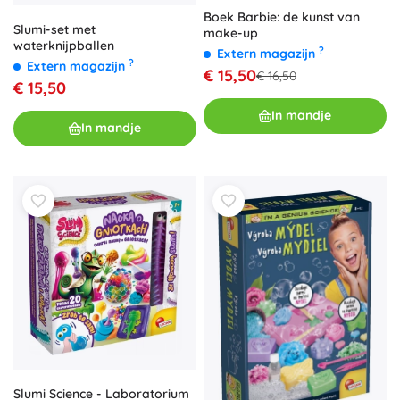
Boek Barbie: de kunst van
Slumi-set met
make-up
waterknijpballen
?
Extern magazijn
?
Extern magazijn
€ 15,50
€ 16,50
€ 15,50
In mandje
In mandje
Slumi Science - Laboratorium