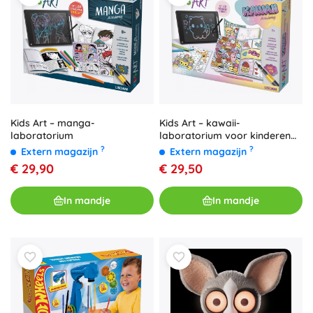
Kids Art – kawaii-
Kids Art – manga-
laboratorium voor kinderen
laboratorium
met LCD‑tekentablet
?
?
Extern magazijn
Extern magazijn
€ 29,50
€ 29,90
In mandje
In mandje