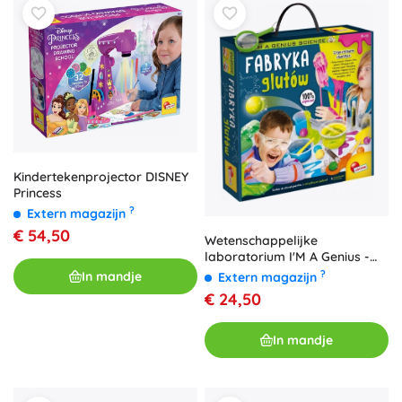
Kindertekenprojector DISNEY
Princess
?
Extern magazijn
€ 54,50
Wetenschappelijke
laboratorium I'M A Genius -
Glut Factory
?
In mandje
Extern magazijn
€ 24,50
In mandje