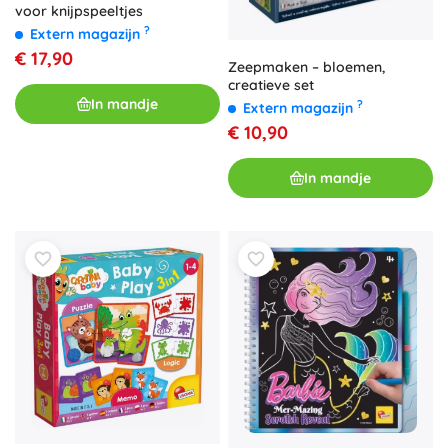
voor knijpspeeltjes
?
Extern magazijn
€ 17,90
Zeepmaken – bloemen,
creatieve set
In mandje
?
Extern magazijn
€ 10,90
In mandje