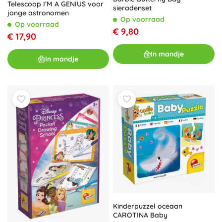
Telescoop I’M A GENIUS voor
sieradenset
jonge astronomen
Op voorraad
Op voorraad
€ 9,80
€ 17,90
In mandje
In mandje
Kinderpuzzel oceaan
CAROTINA Baby