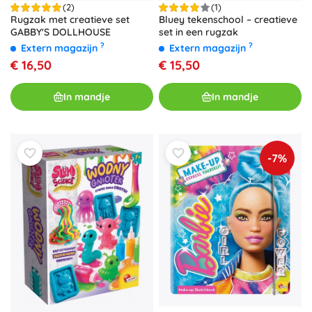
(2)
(1)
Rugzak met creatieve set
Bluey tekenschool – creatieve
GABBY'S DOLLHOUSE
set in een rugzak
?
?
Extern magazijn
Extern magazijn
€ 16,50
€ 15,50
In mandje
In mandje
-7%