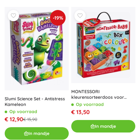
-19%
MONTESSORI
kleurensorteerdoos voor
Slumi Science Set - Antistress
peuters – 61 stuks
Kameleon
Op voorraad
€ 13,50
Op voorraad
€ 12,90
€ 15,90
In mandje
In mandje