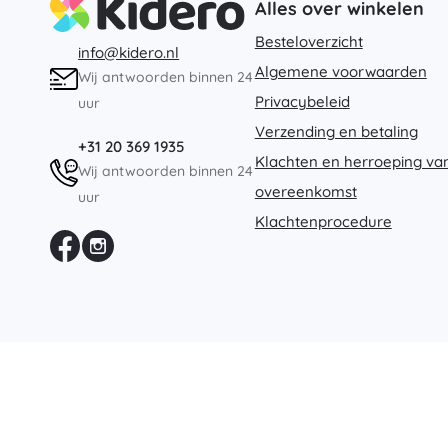
Alles over winkelen
Architecture
Auto’s
Besteloverzicht
info@kidero.nl
Op afstand bestuurbaar
Algemene voorwaarden
Wij antwoorden binnen 24
Treinen
Dots
Privacybeleid
uur
Boerderijvoertuigen
Verzending en betaling
Integraal Hulpverleningssysteem
+31 20 369 1935
Klachten en herroeping va
+
Meer tonen
Wij antwoorden binnen 24
Batman
overeenkomst
uur
Klachtenprocedure
Feestjes en vieringen
Feestjes
Vidiyo
Kostuums
Accessoires voor kostuums
Halloween
Frozen
Pasen