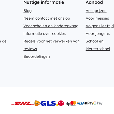
Nuttige informatie
Aanbod
Bluey
Buitenspellen
Blog
Actieprijzen
Voertuigen voor kinderen
Neem contact met ons op
Voor meisjes
Zandspeelgoed
Jurassic World
Voor scholen en kinderopvang
Volgens leeftijd
Waterspeelgoed
Informatie over cookies
Voor jongens
Bellenblaas
n de
Regels voor het verwerken van
School en
+
Meer tonen
DC
reviews
kleuterschool
Beoordelingen
Poppen en baby’s
Poppen
Wednesday
Accessoires voor baby’s
Baby’s
Accessoires voor poppen
Lord of the Rings
Stoffen poppen
+
Meer tonen