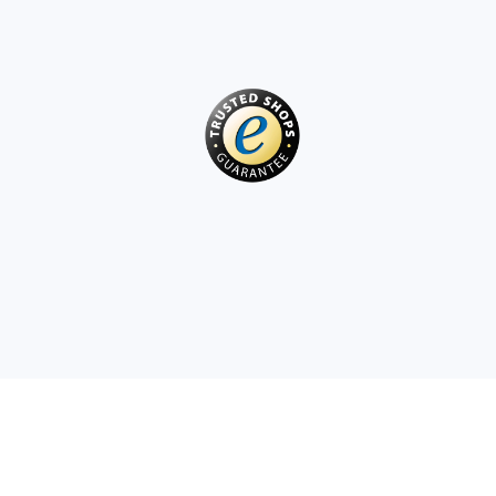
Art
Knuffels
Pluche figuren uit films en sprookjes
Interactieve knuffels
One Piece
Hangers
Knuffels en tutdoekjes voor de allerkleinsten
+
Meer tonen
Gabby’s Poppenhuis
Kinderkamer
Decoraties
Avatar
Nachtlampjes en projectoren
Opbergruimte
Skippers en wipdieren
Tenten en huisjes
+
Meer tonen