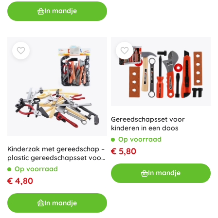
In mandje
Gereedschapsset voor
kinderen in een doos
Op voorraad
Kinderzak met gereedschap –
€ 5,80
plastic gereedschapsset voor
kleine klussers
Op voorraad
In mandje
€ 4,80
In mandje