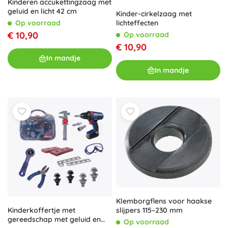
Kinderen accukettingzaag met
geluid en licht 42 cm
Kinder-cirkelzaag met
Op voorraad
lichteffecten
€ 10,90
Op voorraad
€ 10,90
In mandje
In mandje
Klemborgflens voor haakse
Kinderkoffertje met
slijpers 115–230 mm
gereedschap met geluid en
Op voorraad