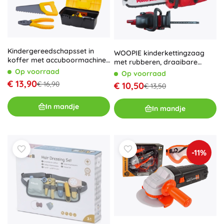
Kindergereedschapsset in
WOOPIE kinderkettingzaag
koffer met accuboormachine,
met rubberen, draaibare
23 delen
ketting
Op voorraad
Op voorraad
€ 13,90
€ 16,90
€ 10,50
€ 13,50
In mandje
In mandje
-11%