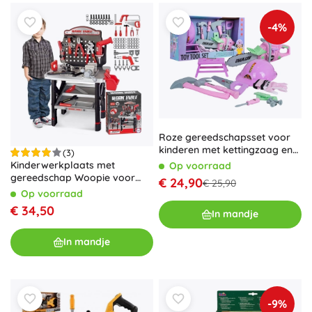
-4%
Roze gereedschapsset voor
kinderen met kettingzaag en
(3)
accessoires
Kinderwerkplaats met
Op voorraad
gereedschap Woopie voor
€ 24,90
€ 25,90
kleine klussers
Op voorraad
€ 34,50
In mandje
In mandje
-9%