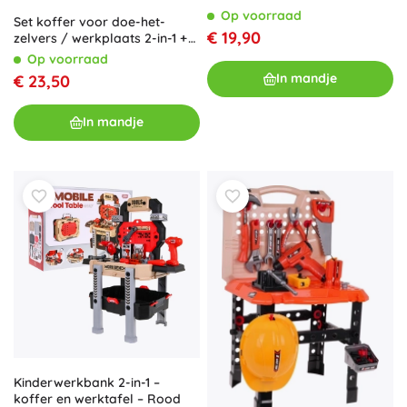
tuinschaar en schepje
Op voorraad
Set koffer voor doe-het-
€ 19,90
zelvers / werkplaats 2-in-1 +
accessoires
Op voorraad
In mandje
€ 23,50
In mandje
Kinderwerkbank 2-in-1 –
koffer en werktafel – Rood