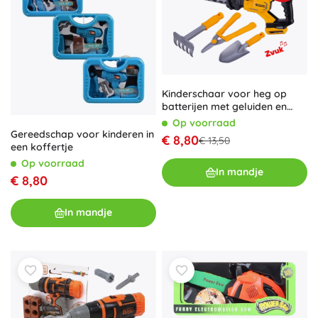
Kinderschaar voor heg op
batterijen met geluiden en
accessoires 57 cm
Op voorraad
Gereedschap voor kinderen in
€ 8,80
€ 13,50
een koffertje
Op voorraad
In mandje
€ 8,80
In mandje