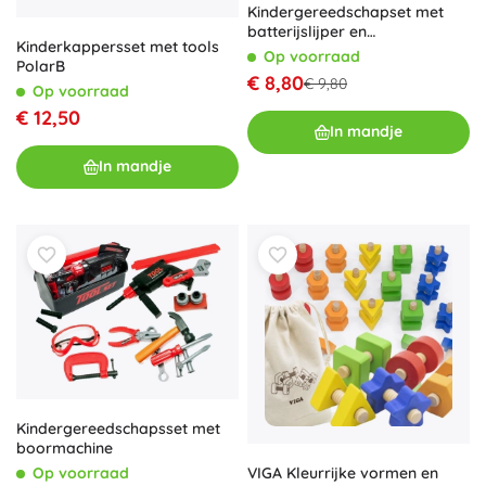
Kindergereedschapset met
batterijslijper en
Kinderkappersset met tools
veiligheidsbril
Op voorraad
PolarB
€ 8,80
€ 9,80
Op voorraad
€ 12,50
In mandje
In mandje
Kindergereedschapsset met
boormachine
Op voorraad
VIGA Kleurrijke vormen en