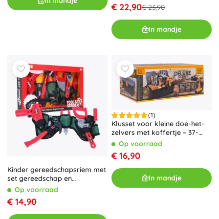
In mandje
€ 22,90
€ 23,90
In mandje
(1)
Klusset voor kleine doe-het-
zelvers met koffertje – 37-
delig
Op voorraad
€ 16,90
Kinder gereedschapsriem met
In mandje
set gereedschap en
interactieve boormachine,
Op voorraad
verstelbaar, 3+
€ 14,90