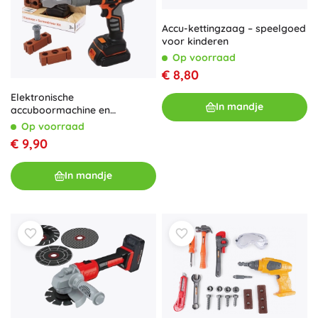
Accu-kettingzaag – speelgoed
voor kinderen
Op voorraad
€ 8,80
Elektronische
In mandje
accuboormachine en
schroevendraaier Smoby
Op voorraad
Black&Decker met baksteen
€ 9,90
In mandje