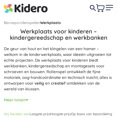
Beroepsrollenspellen
Werkplaats
Werkplaats voor kinderen –
kindergereedschap en werkbanken
De geur van hout en het klingelen van een hamer –
welkom in de kinderwerkplaats, waar ideeën uitgroeien tot
echte projecten. De werkplaats voor kinderen biedt
werkbanken, kindergereedschap en montagesets voor
schroeven en bouwen. Rollenspel ontwikkelt de fijne
motoriek, oog-handcoördinatie en technisch inzicht; alles is
ontworpen voor
veilig
en
creatief
ontdekken van de
wereld van klussen.
Je vindt hier een werkbank voor kinderen, een houten
Meer tonen
werkbank en een lichte kunststof werkbank met
opbergvakken, evenals gereedschapssets voor kleine
Wij bevelen aan
Laagste prijs
Hoogste prijs
Op basis van beoordeling
klussers: hamer, schroevendraaier, boormachine, sleutels,