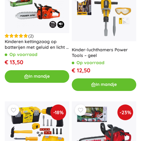
(2)
Kinderen kettingzaag op
batterijen met geluid en licht –
Kinder-luchthamers Power
oranje
Op voorraad
Tools – geel
€ 13,50
Op voorraad
€ 12,50
In mandje
In mandje
-18%
-23%