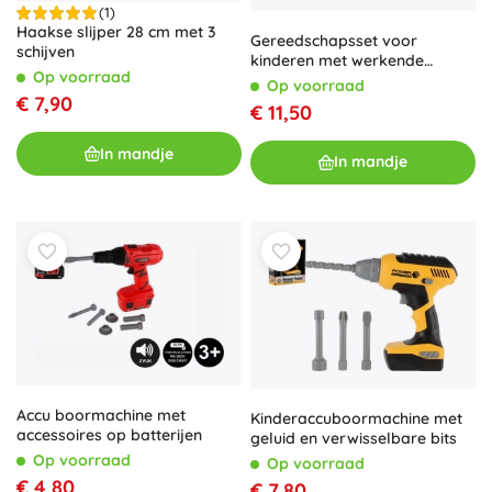
(1)
Haakse slijper 28 cm met 3
Gereedschapsset voor
schijven
kinderen met werkende
Op voorraad
boormachine
Op voorraad
€ 7,90
€ 11,50
In mandje
In mandje
Accu boormachine met
Kinderaccuboormachine met
accessoires op batterijen
geluid en verwisselbare bits
Op voorraad
Op voorraad
€ 4,80
€ 7,80