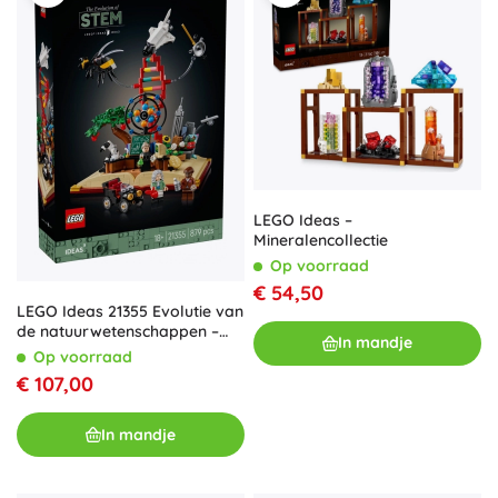
LEGO Ideas –
Mineralencollectie
Op voorraad
€ 54,50
LEGO Ideas 21355 Evolutie van
de natuurwetenschappen –
In mandje
verzamelmodel voor
Op voorraad
volwassenen
€ 107,00
In mandje