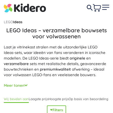
LEGO
Ideas
LEGO Ideas – verzamelbare bouwsets
voor volwassenen
Laat je vitrinekast stralen met de uitzonderlijke LEGO
Ideas-sets, waar ideeën van fans veranderen in iconische
modellen. De LEGO Ideas-serie biedt
originele
en
verzamelbare
sets met realistische details, geavanceerde
bouwtechnieken en
premiumkwaliteit
afwerking – ideaal
voor volwassen LEGO-fans en veeleisende bouwers.
Van
gelicentieerde sets
gebaseerd op cultseries en films
Meer tonen
tot wetenschappelijke NASA-projecten en design-
diorama’s – LEGO Ideas-sets bieden
gedetailleerde
Wij bevelen aan
Laagste prijs
Hoogste prijs
Op basis van beoordeling
modellen
, slimme functies en
showcase-modellen
die elk
interieur verfraaien. Geniet van
creatief bouwen
met oog
Filters
voor authenticiteit en perfecte details; ook ideaal als