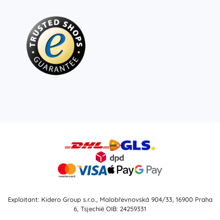
Exploitant: Kidero Group s.r.o., Malobřevnovská 904/33, 16900 Praha
6, Tsjechië OIB: 24259331