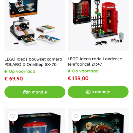
LEGO Ideas rode Londense
LEGO Ideas bouwset camera
telefooncel 21347
POLAROID OneStep SX-70
Op voorraad
Op voorraad
€ 139,00
€ 69,90
In mandje
In mandje