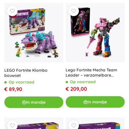
Lego Fortnite Mecha Team
LEGO Fortnite Klombo
Leader – verzamelbare
bouwset
bouwbare robot voor
Op voorraad
Op voorraad
volwassenen
€ 209,00
€ 89,90
In mandje
In mandje