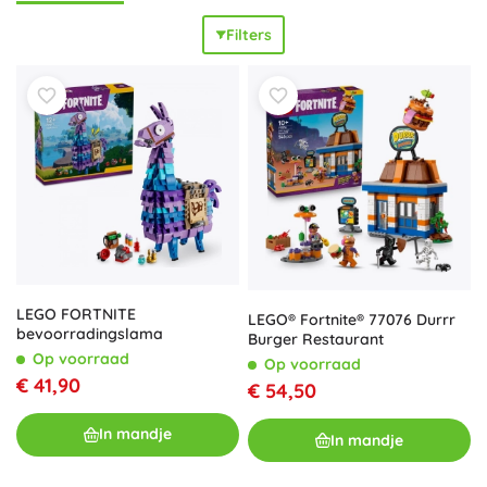
je
onbeperkte combinatiemogelijkheden
– van stevige
Filters
bases en schuilplaatsen tot voertuigen en machines. De
hoogwaardige LEGO stenen zijn
duurzaam
,
nauwkeurig
passend
en stimuleren zowel de fantasie als de fijne
motoriek. Zoek je een instapmodel voor kinderen of een
grotere verzamelset, dan biedt LEGO Fortnite een
geweldige selectie
voor fans van de game. Stel je team
van helden en Fortnite-personages samen, bedenk
uitrusting en bases en verander ideeën in echte
bouwwerken. Deze categorie is ook een
fantastisch
cadeau
voor kleine én grote bouwers – kies je favoriete
LEGO Fortnite set en verheug je op
eindeloos speelplezier
.
LEGO FORTNITE
LEGO® Fortnite® 77076 Durrr
bevoorradingslama
Burger Restaurant
Op voorraad
Op voorraad
€ 41,90
€ 54,50
In mandje
In mandje