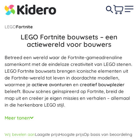
LEGO
Fortnite
LEGO Fortnite bouwsets – een
actiewereld voor bouwers
Betreed een wereld waar de Fortnite-gameadrenaline
samenkomt met de eindeloze creativiteit van LEGO stenen.
LEGO Fortnite bouwsets brengen iconische elementen uit
de Fortnite-wereld tot leven in doordachte modellen,
waarmee je
actieve avonturen
en
creatief bouwplezier
beleeft. Bouw scènes geïnspireerd op Fortnite, breid de
map uit en creëer je eigen missies en verhalen – allemaal
in die herkenbare LEGO stijl.
De LEGO Fortnite sets zitten vol slimme details: modulaire
Meer tonen
onderdelen voor snel ombouwen, bewegende functies en
een rijkdom aan accessoires voor dynamisch speelplezier.
Wij bevelen aan
Laagste prijs
Hoogste prijs
Op basis van beoordeling
Dankzij de compatibiliteit met andere LEGO collecties heb