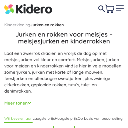
Kinderkleding
Jurken en rokken
Jurken en rokken voor meisjes –
meisjesjurken en kinderrokken
Laat een zwierrok draaien en vrolijk de dag op met
meisjesjurken vol kleur en
comfort
. Meisjesjurken, jurken
voor meiden en kinderrokken vind je hier in vele modellen:
zomerjurken, jurken met korte of lange mouwen,
feestjurken en alledaagse sweatjurken; plus zwierige
cirkelrokken, geplooide rokken, tutu’s, tule- en
denimrokken.
Jurken en rokken zijn gemaakt van
hoogwaardige
Meer tonen
materialen
zoals katoen, biokatoen en viscose met
elastaan – ze zijn
ademend
,
zacht voor de huid
en blijven
Wij bevelen aan
Laagste prijs
Hoogste prijs
Op basis van beoordeling
mooi in vorm; zachte tule en denim geven de outfit extra
stijl
. Katoenen jurken, denimjurken en prinsessenjurken