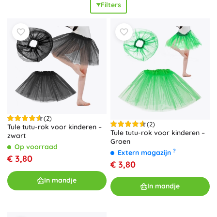
Filters
hebben praktische details: een elastische of verstelbare
taille, voering, volants, zakken en kwalitatieve sluitingen
voor
comfortabel draagplezier
de hele dag. Kies uit tal van
kleuren, prints en motieven – bloemen, stippen, strepen en
effen items met glinsterende accenten. Jurken en rokken
in maten voor peuters, kleuters en schoolkinderen passen
dankzij A-lijn of empirelijn
perfect
bij elk figuur. Je
combineert ze moeiteloos met leggings en panty’s, zodat je
praktische
,
universele
outfits creëert voor opvang en
school, voor feestjes, fotoshoots en vakanties, met
makkelijk onderhoud
en
langdurig comfort
.
(2)
(2)
Tule tutu-rok voor kinderen –
Tule tutu-rok voor kinderen –
zwart
Groen
Op voorraad
?
Extern magazijn
€ 3,80
€ 3,80
In mandje
In mandje