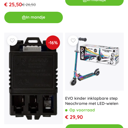
€ 25,50
€ 26,50
In mandje
-16%
EVO kinder inklapbare step
Neochrome met LED-wielen
Op voorraad
€ 29,90