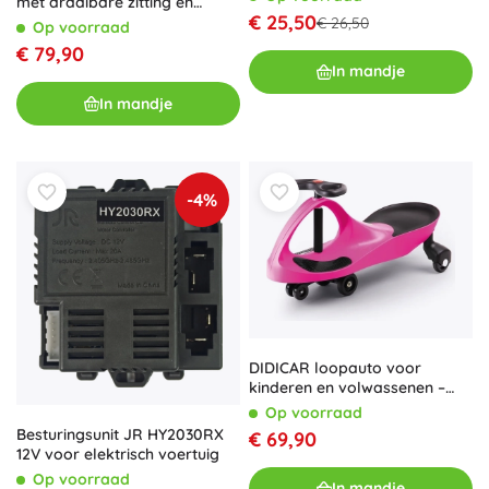
met draaibare zitting en
€ 25,50
duwstang ecotoys
€ 26,50
Op voorraad
€ 79,90
In mandje
In mandje
-4%
DIDICAR loopauto voor
kinderen en volwassenen –
Roze
Op voorraad
Besturingsunit JR HY2030RX
€ 69,90
12V voor elektrisch voertuig
Op voorraad
In mandje