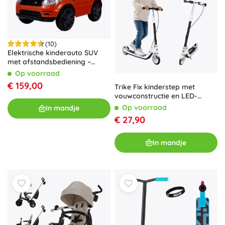
(10)
Elektrische kinderauto SUV
met afstandsbediening –
Oranje
Op voorraad
€ 159,00
Trike Fix kinderstep met
vouwconstructie en LED-
wieltjes, zwart
Op voorraad
In mandje
€ 27,90
In mandje