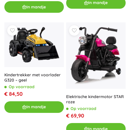
In mandje
In mandje
Kindertrekker met voorlader
G320 – geel
Op voorraad
€ 84,50
Elektrische kindermotor STAR
roze
In mandje
Op voorraad
€ 69,90
In mandje