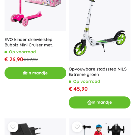
EVO kinder driewielstep
Bubblz Mini Cruiser met
bubbelaars, roze
Op voorraad
€ 26,90
€ 29,90
Opvouwbare stadsstep NILS
In mandje
Extreme groen
Op voorraad
€ 45,90
In mandje