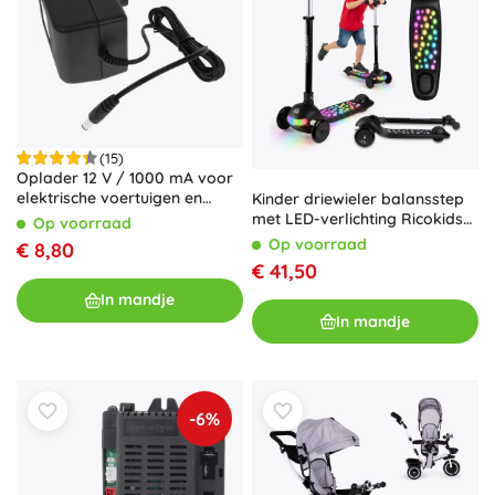
(15)
Oplader 12 V / 1000 mA voor
elektrische voertuigen en
Kinder driewieler balansstep
speelgoed met accu
met LED-verlichting Ricokids
Op voorraad
Glowi – zwart
Op voorraad
€ 8,80
€ 41,50
In mandje
In mandje
-6%