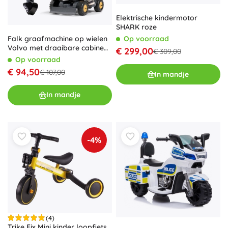
Elektrische kindermotor
SHARK roze
Falk graafmachine op wielen
Op voorraad
Volvo met draaibare cabine
€ 299,00
€ 309,00
en graafbak
Op voorraad
€ 94,50
€ 107,00
In mandje
In mandje
-4%
(4)
Trike Fix Mini kinder loopfiets