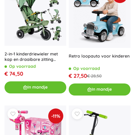
2-in-1 kinderdriewieler met
Retro loopauto voor kinderen
kap en draaibare zitting
ECOTOYS – groen
Op voorraad
Op voorraad
€ 74,50
€ 27,50
€ 28,50
In mandje
In mandje
-11%