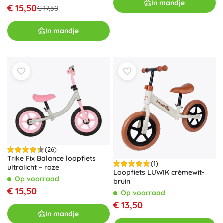
In mandje
€ 15,50
€ 17,50
In mandje
(26)
Trike Fix Balance loopfiets
(1)
ultralicht – roze
Loopfiets LUWIK crèmewit-
Op voorraad
bruin
€ 15,50
Op voorraad
€ 13,50
In mandje