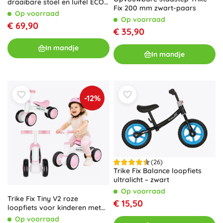
draaibare stoel en luifel ECO
Fix 200 mm zwart-paars
TOYS
Op voorraad
Op voorraad
€ 69,90
€ 35,90
In mandje
In mandje
-12%
(26)
Trike Fix Balance loopfiets
ultralicht – zwart
Op voorraad
Trike Fix Tiny V2 roze
€ 15,50
loopfiets voor kinderen met
vier wielen
Op voorraad