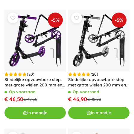
-5%
-5%
(20)
(20)
Stedelijke opvouwbare step
Stedelijke opvouwbare step
met grote wielen 200 mm en
met grote wielen 200 mm en
voetrem – Paars
voetrem – Grijs
Op voorraad
Op voorraad
€ 46,50
€ 46,90
€ 48,50
€ 48,90
In mandje
In mandje