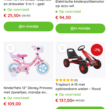
Elektrische kinderpolitiemotor
en driewieler 3-in-1 – geel
op accu wit
Op voorraad
Op voorraad
€ 25,50
€ 26,50
€ 94,50
In mandje
In mandje
-7%
(4)
Trapkart A-15 met
Kinderfiets 12" Disney Princess
opblaasbare wielen – Rood
met zijwieltjes, mandje en
Op voorraad
poppenzitje
Op voorraad
€ 137,00
€ 147,00
€ 109,00