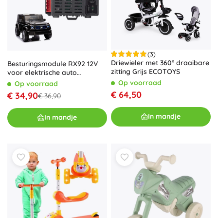
(3)
Driewieler met 360° draaibare
Besturingsmodule RX92 12V
zitting Grijs ECOTOYS
voor elektrische auto
MERCEDES EQG JJ2088
Op voorraad
Op voorraad
€ 64,50
€ 34,90
€ 36,90
In mandje
In mandje