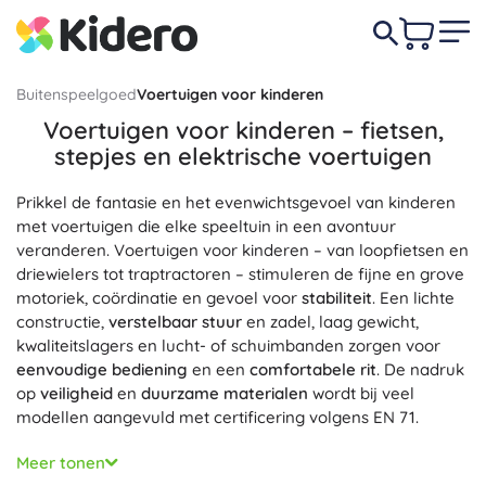
Buitenspeelgoed
Voertuigen voor kinderen
Voertuigen voor kinderen – fietsen,
stepjes en elektrische voertuigen
Prikkel de fantasie en het evenwichtsgevoel van kinderen
met voertuigen die elke speeltuin in een avontuur
veranderen. Voertuigen voor kinderen – van loopfietsen en
driewielers tot traptractoren – stimuleren de fijne en grove
motoriek, coördinatie en gevoel voor
stabiliteit
. Een lichte
constructie,
verstelbaar stuur
en zadel, laag gewicht,
kwaliteitslagers en lucht- of schuimbanden zorgen voor
eenvoudige bediening
en een
comfortabele rit
. De nadruk
op
veiligheid
en
duurzame materialen
wordt bij veel
modellen aangevuld met certificering volgens EN 71.
Voor langere tochten en balans­training kies je voor
Fietsen
Meer tonen
en
Stepjes
. Kinderfietsen en stepjes met een aluminium of