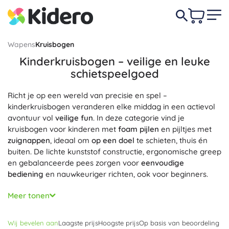
Wapens
Kruisbogen
Kinderkruisbogen – veilige en leuke
schietspeelgoed
Richt je op een wereld van precisie en spel –
kinderkruisbogen veranderen elke middag in een actievol
avontuur vol
veilige fun
. In deze categorie vind je
kruisbogen voor kinderen met
foam pijlen
en pijltjes met
zuignappen
, ideaal om
op een doel
te schieten, thuis én
buiten. De lichte kunststof constructie, ergonomische greep
en gebalanceerde pees zorgen voor
eenvoudige
bediening
en nauwkeuriger richten, ook voor beginners.
Elke kinderkruisboog is ontworpen met focus op
veiligheid
:
Meer tonen
zachte projectielen, beperkte reikwijdte en betrouwbare
mechanismen voorkomen ongewenste schoten. We bieden
Wij bevelen aan
Laagste prijs
Hoogste prijs
Op basis van beoordeling
modellen met eenvoudig laden, verstelbaar vizier en sets