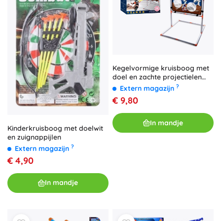
Kegelvormige kruisboog met
doel en zachte projectielen
voor kinderen
?
Extern magazijn
€ 9,80
In mandje
Kinderkruisboog met doelwit
en zuignappijlen
?
Extern magazijn
€ 4,90
In mandje