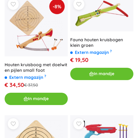
-8%
Fauna houten kruisbogen
klein groen
?
Extern magazijn
€ 19,50
Houten kruisboog met doelwit
en pijlen small foot
In mandje
?
Extern magazijn
€ 34,50
€ 37,50
In mandje