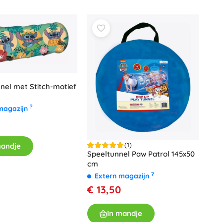
Voor meisjes
Sieraden
Handtasjes
Sieradendoosjes
nel met Stitch-motief
?
magazijn
(1)
mandje
Speeltunnel Paw Patrol 145x50
cm
?
Extern magazijn
€ 13,50
In mandje