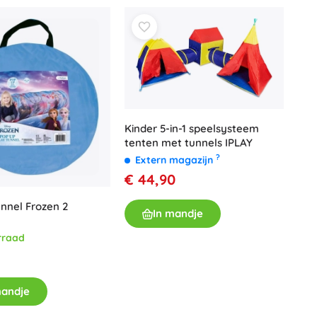
Wapens
Pistolen
Zwaarden en dolken
Waterpistolen
Bogen
Kruisbogen
+
Meer tonen
Kinder 5-in-1 speelsysteem
tenten met tunnels IPLAY
?
Extern magazijn
Kinderkleding
€ 44,90
Babykleding
nnel Frozen 2
T-shirts
In mandje
Schoenen
rraad
Sweaters en truien
Sokken en panty’s
+
Meer tonen
mandje