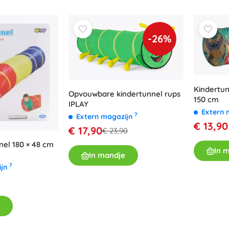
Accessoires
Batterijen
-26%
Vervangende onderdelen
Pompjes
Kindertun
Opvouwbare kindertunnel rups
150 cm
IPLAY
Extern 
?
Extern magazijn
€ 13,90
€ 17,90
Winkelinrichting
€ 23,90
nel 180 × 48 cm
In 
In mandje
?
ijn