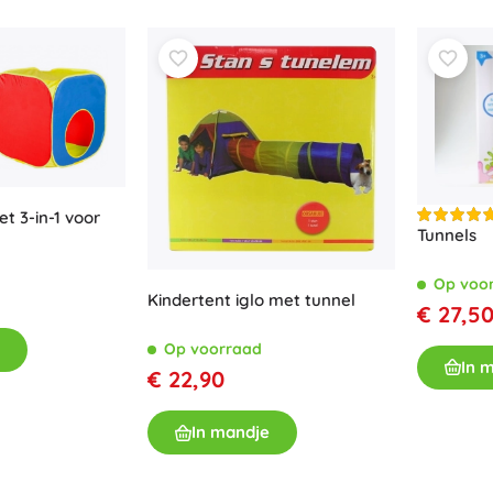
Bluey
Buitenspellen
Voertuigen voor kinderen
Zandspeelgoed
Dots
Waterspeelgoed
Bellenblaas
+
Meer tonen
DC
t 3-in-1 voor
Tunnels
Kinderkamer
Op voo
Decoraties
Kindertent iglo met tunnel
Wednesday
€ 27,5
Nachtlampjes en projectoren
Opbergruimte
Op voorraad
In 
Skippers en wipdieren
€ 22,90
Lord of the Rings
Tenten en huisjes
In mandje
+
Meer tonen