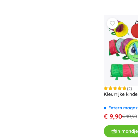
(2)
Kleurrijke kind
Extern magaz
€ 9,90
€ 10,90
In mandje