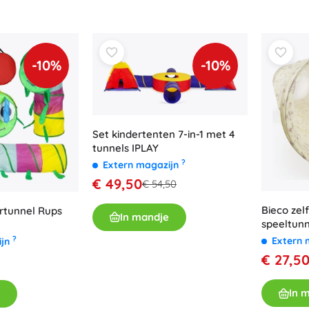
-10%
-10%
Set kindertenten 7-in-1 met 4
tunnels IPLAY
?
Extern magazijn
€ 49,50
€ 54,50
Bieco ze
ertunnel Rups
In mandje
speeltun
?
Extern 
ijn
€ 27,5
In 