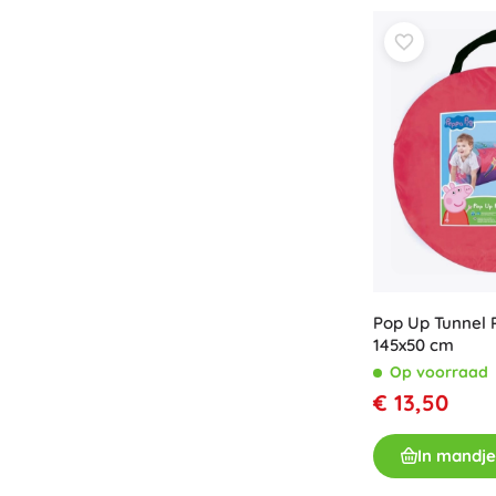
Speelgoed voor de allerkleinsten
Rammelaars, bijtringen en fopspenen
Interactieve speelgoed
Puzzels, hamerspeelgoed en blokken
Knuffeldoekjes en tutteldoekjes
Loop- en trekspeelgoed
+
Meer tonen
Badspeelgoed
Pop Up Tunnel 
145x50 cm
Op voorraad
€ 13,50
In mandje