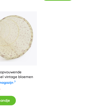
lfopvouwende
nel vintage bloemen
?
magazijn
0
mandje