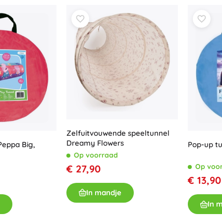
Uitrusting voor kinderen
Veiligheid
Voeden en borstvoeding
Koupání
Kinderwagens
Slaap
+
Meer tonen
Elektronisch speelgoed
Zelfuitvouwende speeltunnel
Afstandsbedienbare speelgoed
Dreamy Flowers
Peppa Big,
Pop-up tu
Spelconsoles
Op voorraad
Drones
Op voo
€ 27,90
Kijk op
€ 13,90
Microscopen en telescopen
In mandje
+
Meer tonen
In 