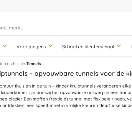
d
Voor jongens
School en kleuterschool
1-3 jaar
1-3 jaar
1-3 jaar
Knutsel- en tekenspullen
Duplo
Beroepsrollenspellen
ten en huisjes
Tunnels
Klei
Schoonheidssalon
uiptunnels – opvouwbare tunnels voor de 
Kleurpotloden
Koks
ntuur thuis en in de tuin – kinder kruiptunnels veranderen elke
Stiften
Winkeltje spelen
9-12 jaar
9-12 jaar
9-12 jaar
Icons
e kinderkamer zijn dankzij het opvouwbare ontwerp in een han
Stempels
Werkplaats
speelplezier. Een stoffen (textiele) tunnel met flexibele ringen,
Schorten en tafelkleden
Huishouden
ontdekken; een speeltunnel in vrolijke kleuren fleurt elke kin
+
+
Meer tonen
Meer tonen
Friends
 voor kinderen stimuleert de grove motoriek, coördinatie en ruimt
en creatieve spelletjes. De opvouwbare tunnel neem je makkelij
rialen is het onderhoud
eenvoudig
. Gedeelten van netstof zorge
Kantoorbenodigdheden
Licentie