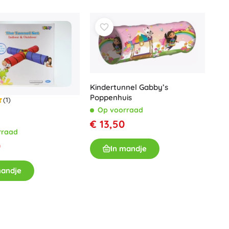
Jurassic World
Knuffels
Pluche figuren uit films en sprookjes
Interactieve knuffels
One Piece
Hangers
Knuffels en tutdoekjes voor de allerkleinsten
+
Meer tonen
Kindertunnel Gabby’s
Gabby’s Poppenhuis
Poppenhuis
(1)
Op voorraad
Poppen en baby’s
€ 13,50
rraad
Poppen
Avatar
0
Accessoires voor baby’s
In mandje
Baby’s
mandje
Accessoires voor poppen
Stoffen poppen
+
Meer tonen