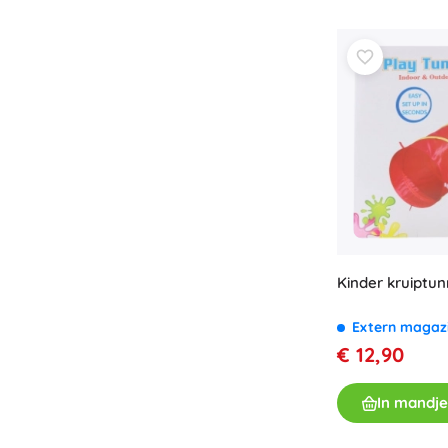
Boeken
Werk- en doeboekjes
Voor de allerkleinsten
Boekaccessoires
Ansichtkaarten
Voor kleine vertellers
+
Meer tonen
Cadeaubonnen
Kinder kruiptun
Extern magaz
€ 12,90
In mandje