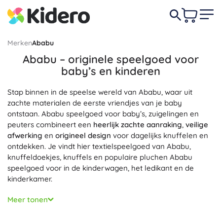
Merken
Ababu
Ababu – originele speelgoed voor
baby’s en kinderen
Stap binnen in de speelse wereld van Ababu, waar uit
zachte materialen de eerste vriendjes van je baby
ontstaan. Ababu speelgoed voor baby’s, zuigelingen en
peuters combineert een
heerlijk zachte aanraking
,
veilige
afwerking
en
origineel design
voor dagelijks knuffelen en
ontdekken. Je vindt hier textielspeelgoed van Ababu,
knuffeldoekjes, knuffels en populaire pluchen Ababu
speelgoed voor in de kinderwagen, het ledikant en de
kinderkamer.
Speelgoed van het merk Ababu onderscheidt zich door
Meer tonen
hoogwaardige afwerking
en materialen die zacht zijn voor
de gevoelige babyhuid. Het is
zacht en licht
voor