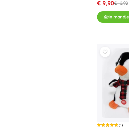
€ 9,90
€ 10,90
In mandje
(1)