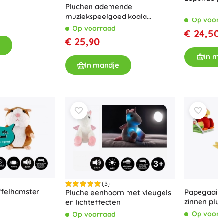
Uitrusting voor kinderen
Pluchen ademende
muziekspeelgoed koala
Op voo
Veiligheid
wit/grijs
Op voorraad
€ 24,5
Voeden en borstvoeding
€ 25,90
Koupání
In 
Kinderwagens
In mandje
Slaap
+
Meer tonen
Elektronisch speelgoed
Afstandsbedienbare speelgoed
Spelconsoles
Drones
Kijk op
(3)
Microscopen en telescopen
ffelhamster
Papegaai
Pluche eenhoorn met vleugels
+
Meer tonen
zinnen p
en lichteffecten
Op voo
Op voorraad