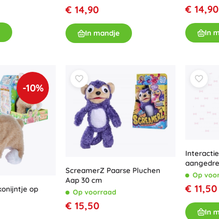
€ 14,90
€ 14,90
Accessoires
Batterijen
In 
In mandje
Vervangende onderdelen
Pompjes
-10%
Winkelinrichting
Interactie
aangedre
ScreamerZ Paarse Pluchen
Op voo
Aap 30 cm
€ 11,50
onijntje op
Op voorraad
€ 15,50
In 