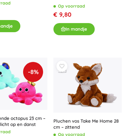
rraad
Op voorraad
€ 9,80
mandje
In mandje
-8%
ende octopus 23 cm –
Pluchen vos Take Me Home 28
 licht op en danst
cm – zittend
rraad
Op voorraad