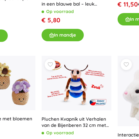
€ 11,50
in een blauwe bal – leuk
speelgoed voor kinderen en
Op voorraad
huisdieren
In 
€ 5,80
In mandje
e met bloemen
Pluchen Kvapník uit Verhalen
van de Bijenberen 32 cm met
geluid
Op voorraad
Interacti