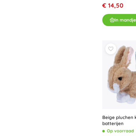
€ 14,50
Boeken
Werk- en doeboekjes
In mandje
Voor de allerkleinsten
Boekaccessoires
Ansichtkaarten
Voor kleine vertellers
+
Meer tonen
Cadeaubonnen
Beige pluchen k
batterijen
Op voorraad