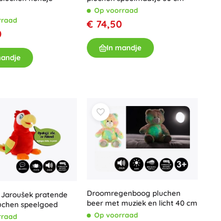
Wapens
Op voorraad
rraad
Pistolen
€ 74,50
0
Zwaarden en dolken
In mandje
Waterpistolen
mandje
Bogen
Kruisbogen
+
Meer tonen
Kinderkleding
Babykleding
T-shirts
Schoenen
Sweaters en truien
Sokken en panty’s
Droomregenboog pluchen
 Jaroušek pratende
+
Meer tonen
beer met muziek en licht 40 cm
luchen speelgoed
Op voorraad
rraad