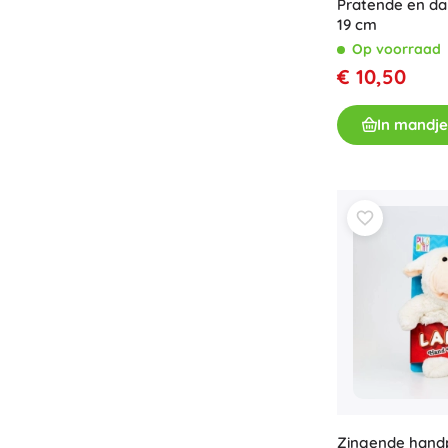
Pratende en da
19 cm
Op voorraad
€ 10,50
In mandje
Zingende hand