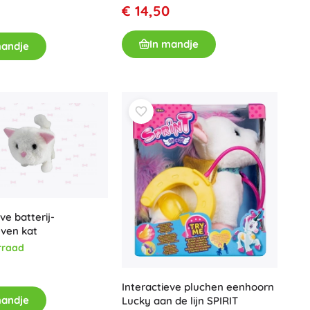
€ 14,50
Voor meisjes
Sieraden
In mandje
mandje
Handtasjes
Sieradendoosjes
ve batterij-
ven kat
rraad
Interactieve pluchen eenhoorn
mandje
Lucky aan de lijn SPIRIT