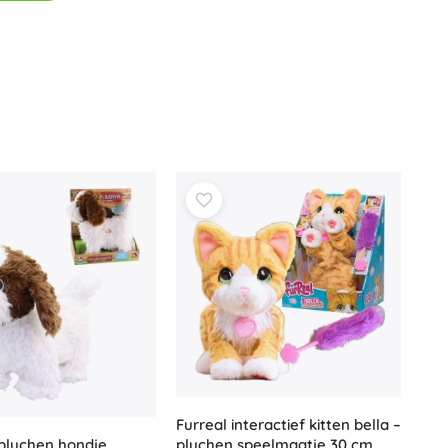
Jurassic World
Knuffels
Pluche figuren uit films en sprookjes
Interactieve knuffels
One Piece
Hangers
Knuffels en tutdoekjes voor de allerkleinsten
+
Meer tonen
Gabby’s Poppenhuis
Poppen en baby’s
Poppen
Avatar
Accessoires voor baby’s
Baby’s
Accessoires voor poppen
Stoffen poppen
+
Meer tonen
Furreal interactief kitten bella –
pluchen hondje
pluchen speelmaatje 30 cm