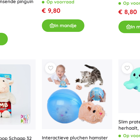
nsende pinguïn
Op voorraad
Op voo
€ 9,80
€ 8,80
In mandje
In 
Slim prat
herhaalt,
Op voo
Interactieve pluchen hamster
pop Schaap 32