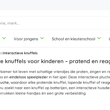
d
Voor jongens
School en kleuterschool
1-3 jaar
1-3 jaar
1-3 jaar
Knutsel- en tekenspullen
Duplo
Beroepsrollenspellen
ed
Interactieve knuffels
Klei
Schoonheidssalon
ve knuffels voor kinderen – pratend en re
Kleurpotloden
Koks
kamer tot leven met schattige vriendjes die praten, zingen en 
Stiften
Winkeltje spelen
9-12 jaar
9-12 jaar
9-12 jaar
Icons
ies en
eindeloos speelplezier
in het spel. Deze interactieve plu
Stempels
Werkplaats
pluche
, waardoor elke pratende knuffel, lopende knuffel of rea
Schorten en tafelkleden
Huishouden
nu zoekt naar een knuffel op batterijen, een interactieve huisdi
+
+
Meer tonen
Meer tonen
rrukken kleine handjes én een grote verbeelding.
Friends
wegingssensoren zorgen ervoor dat de speelgoedjes reageren op
nuffel kan woorden herhalen, maakt
realistische geluiden
, heeft
Kantoorbenodigdheden
Licentie