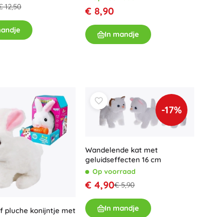
€ 12,50
€ 8,90
mandje
In mandje
-17%
Wandelende kat met
geluidseffecten 16 cm
Op voorraad
€ 4,90
€ 5,90
In mandje
ef pluche konijntje met