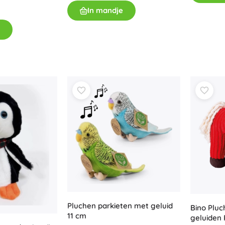
In mandje
Pluchen parkieten met geluid
Bino Pluc
11 cm
geluiden