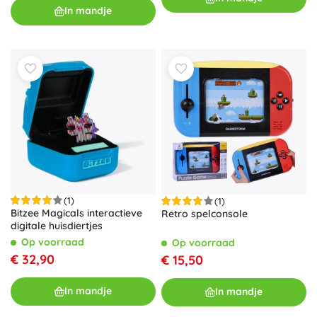
In mandje
(1)
(1)
Bitzee Magicals interactieve
Retro spelconsole
digitale huisdiertjes
Op voorraad
Op voorraad
€ 32,90
€ 15,50
In mandje
In mandje