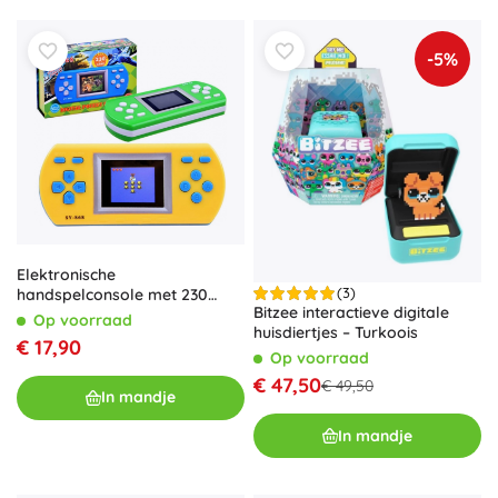
-5%
Elektronische
(3)
handspelconsole met 230
Bitzee interactieve digitale
spellen
Op voorraad
huisdiertjes – Turkoois
€ 17,90
Op voorraad
€ 47,50
€ 49,50
In mandje
In mandje