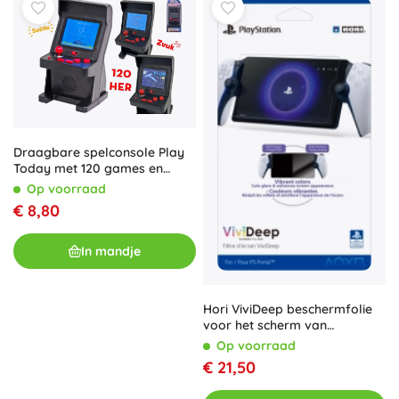
Draagbare spelconsole Play
Today met 120 games en
kleurendisplay
Op voorraad
€ 8,80
In mandje
Hori ViviDeep beschermfolie
voor het scherm van
PlayStation Portal
Op voorraad
€ 21,50