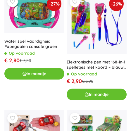
-27%
-26%
Water spel vaardigheid
Papegaaien console groen
Op voorraad
€ 2,80
€ 3,80
Elektronische pen met 168-in-1
spelletjes met koord – blauw-
roze
In mandje
Op voorraad
€ 2,90
€ 3,90
In mandje