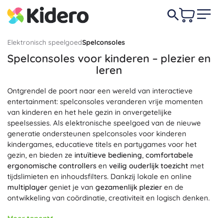
Elektronisch speelgoed
Spelconsoles
Spelconsoles voor kinderen – plezier en
leren
Ontgrendel de poort naar een wereld van interactieve
entertainment: spelconsoles veranderen vrije momenten
van kinderen en het hele gezin in onvergetelijke
speelsessies. Als elektronische speelgoed van de nieuwe
generatie ondersteunen spelconsoles voor kinderen
kindergames, educatieve titels en partygames voor het
gezin, en bieden ze
intuïtieve bediening
,
comfortabele
ergonomische controllers
en
veilig ouderlijk toezicht
met
tijdslimieten en inhoudsfilters. Dankzij lokale en online
multiplayer
geniet je van
gezamenlijk plezier
en de
ontwikkeling van coördinatie, creativiteit en logisch denken.
Kies tussen een draagbare spelconsole voor onderweg en