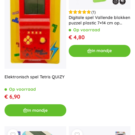
(1)
Digitale spel Vallende blokken
puzzel plastic 7×14 cm op
batterijen met geluid – Groen
Op voorraad
€ 4,80
In mandje
Elektronisch spel Tetris QUIZY
Op voorraad
€ 6,90
In mandje