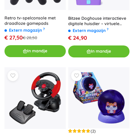
Retro tv-spelconsole met
Bitzee Doghouse interactieve
draadloze gamepads
digitale huisdier – virtuele
puppy’s in een huisje
?
?
Extern magazijn
Extern magazijn
€ 27,50
€ 24,90
€ 28,50
In mandje
In mandje
(2)