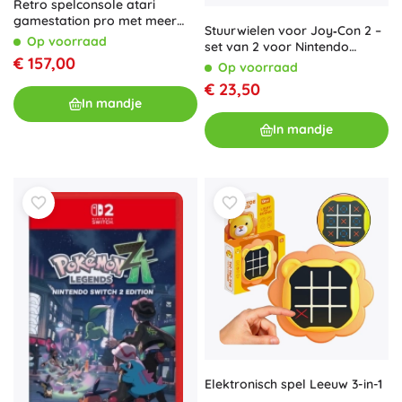
Retro spelconsole atari
gamestation pro met meer
Stuurwielen voor Joy‑Con 2 –
dan 200 games
Op voorraad
set van 2 voor Nintendo
€ 157,00
Switch 2
Op voorraad
€ 23,50
In mandje
In mandje
Elektronisch spel Leeuw 3-in-1