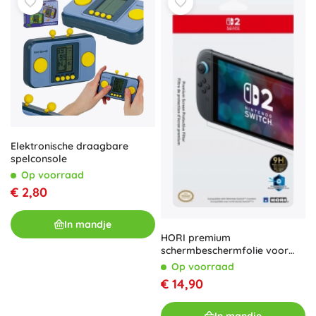
Elektronische draagbare
spelconsole
Op voorraad
€ 2,80
In mandje
HORI premium
schermbeschermfolie voor
Nintendo Switch 2
Op voorraad
€ 14,90
In mandje