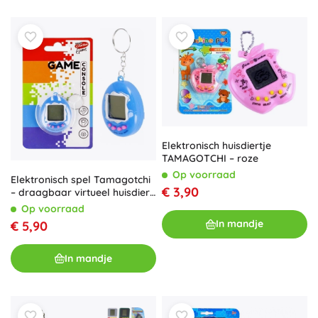
Elektronisch huisdiertje
TAMAGOTCHI – roze
Op voorraad
Elektronisch spel Tamagotchi
€ 3,90
– draagbaar virtueel huisdier
voor aan je sleutels
Op voorraad
In mandje
€ 5,90
In mandje