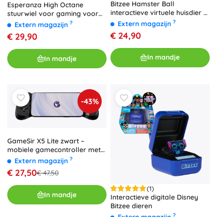
Bitzee Hamster Ball
Esperanza High Octane
interactieve virtuele huisdier –
stuurwiel voor gaming voor
hamster van Spin Master
pc en PS3
?
Extern magazijn
?
Extern magazijn
€ 24,90
€ 29,90
In mandje
In mandje
-43%
GameSir X5 Lite zwart –
mobiele gamecontroller met
Hall-effect joysticks
?
Extern magazijn
€ 27,50
€ 47,50
(1)
In mandje
Interactieve digitale Disney
Bitzee dieren
?
Extern magazijn