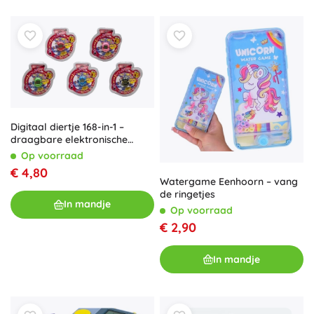
Digitaal diertje 168-in-1 –
draagbare elektronische
spelcomputer
Op voorraad
€ 4,80
Watergame Eenhoorn – vang
de ringetjes
In mandje
Op voorraad
€ 2,90
In mandje