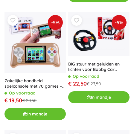
-5%
-5%
BIG stuur met geluiden en
lichten voor Bobby Car
loopauto’s
Op voorraad
Zakelijke handheld
€ 22,50
€ 23,50
spelconsole met 70 games –
Goud
Op voorraad
In mandje
€ 19,50
€ 20,50
In mandje