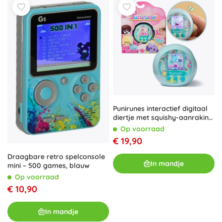
Punirunes interactief digitaal
diertje met squishy-aanraking
van Spin Master
Op voorraad
€ 19,90
Draagbare retro spelconsole
In mandje
mini – 500 games, blauw
Op voorraad
€ 10,90
In mandje