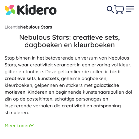
Licentie
Nebulous Stars
Nebulous Stars: creatieve sets,
dagboeken en kleurboeken
Stap binnen in het betoverende universum van Nebulous
Stars, waar creativiteit verandert in een ervaring vol kleur,
glitter en fantasie. Deze gelicentieerde collectie biedt
creatieve sets
,
kunstsets
, geheime dagboeken,
kleurboeken, gelpennen en stickers met
galactische
motieven
. Kinderen en beginnende kunstenaars zullen dol
zijn op de pasteltinten, schattige personages en
inspirerende verhalen die
creativiteit en ontspanning
stimuleren.
Elke Nebulous Stars-set is ontworpen om de fijne motoriek,
Meer tonen
concentratie en esthetisch gevoel te ontwikkelen. Je vindt
er alles in wat je nodig hebt: hoogwaardig papier,