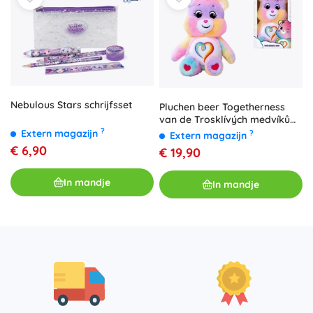
Nebulous Stars schrijfsset
Pluchen beer Togetherness
van de Trosklívých medvíků
(Care Bears) 35 cm
?
Extern magazijn
?
Extern magazijn
€ 6,90
€ 19,90
In mandje
In mandje