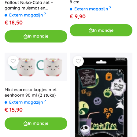
8 cm
Fallout Nuka-Cola set –
gaming muismat en
?
Extern magazijn
onderzetter
?
Extern magazijn
€ 9,90
€ 18,50
In mandje
In mandje
Mini espresso kopjes met
eenhoorn 90 ml (2 stuks)
?
Extern magazijn
€ 15,90
In mandje