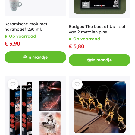
Keramische mok met
Badges The Last of Us – set
hartmotief 230 ml
van 2 metalen pins
(mixvariant)
Op voorraad
Op voorraad
€ 3,90
€ 5,80
In mandje
In mandje