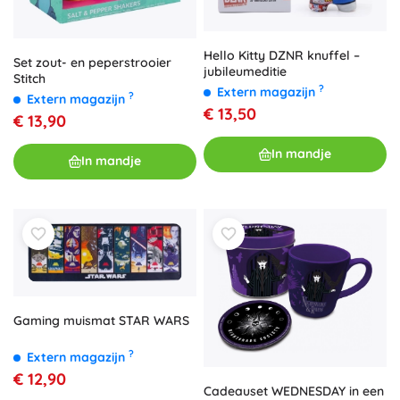
Hello Kitty DZNR knuffel –
Set zout- en peperstrooier
jubileumeditie
Stitch
?
Extern magazijn
?
Extern magazijn
€ 13,50
€ 13,90
In mandje
In mandje
Gaming muismat STAR WARS
?
Extern magazijn
€ 12,90
Cadeauset WEDNESDAY in een