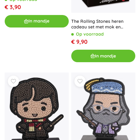
€ 3,90
In mandje
The Rolling Stones heren
cadeau set met mok en
sokken
Op voorraad
€ 9,90
In mandje