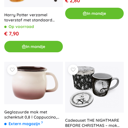
€ 2,80
In mandje
Harry Potter verzamel
toverstaf met standaard
Magical Creatures
Op voorraad
€ 7,90
In mandje
Geglazuurde mok met
schenktuit 0,8 l Cappuccino,
Cadeauset THE NIGHTMARE
diameter 10 cm
?
Extern magazijn
BEFORE CHRISTMAS – mok