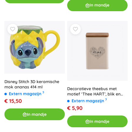
In mandje
Disney Stitch 3D keramische
mok ananas 414 ml
Decoratieve theebus met
?
Extern magazijn
motief ‘Thee HART’, blik en
hout 14 cm
?
€ 15,50
Extern magazijn
€ 5,90
In mandje
In mandje