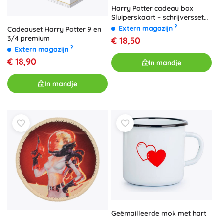
Harry Potter cadeau box
Sluiperskaart – schrijversset
en notitieboek
?
Extern magazijn
Cadeauset Harry Potter 9 en
3/4 premium
€ 18,50
?
Extern magazijn
€ 18,90
In mandje
In mandje
Geëmailleerde mok met hart