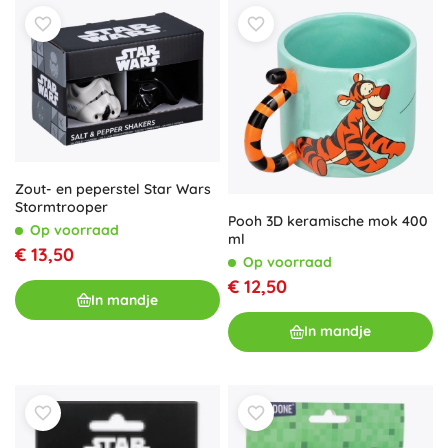
Zout- en peperstel Star Wars
Stormtrooper
Pooh 3D keramische mok 400
Op voorraad
ml
€ 13,50
Op voorraad
€ 12,50
In mandje
In mandje