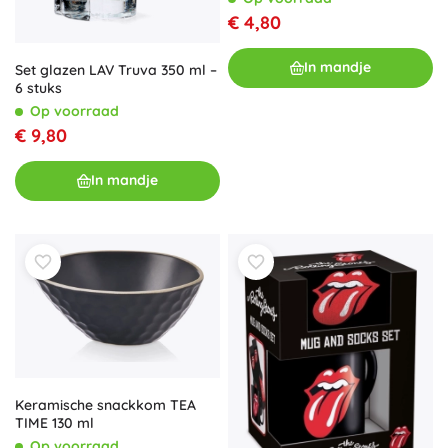
€ 4,80
In mandje
Set glazen LAV Truva 350 ml –
6 stuks
Op voorraad
€ 9,80
In mandje
Keramische snackkom TEA
TIME 130 ml
Op voorraad