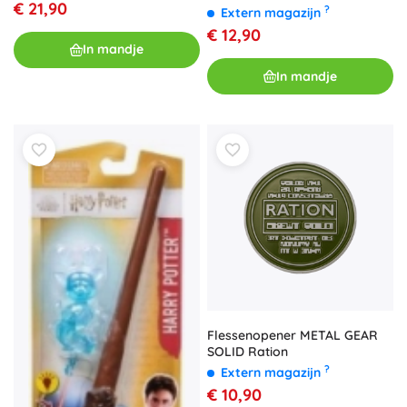
€ 21,90
315 ml, kurken onderzetter en
?
Extern magazijn
blikken doos
€ 12,90
In mandje
In mandje
Flessenopener METAL GEAR
SOLID Ration
?
Extern magazijn
€ 10,90