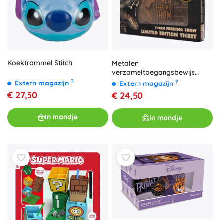
Koektrommel Stitch
Metalen
verzameltoegangsbewijs
JURASSIC PARK
?
?
Extern magazijn
Extern magazijn
€ 27,50
€ 24,50
In mandje
In mandje