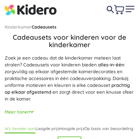
Kinderkamer
Cadeausets
Cadeausets voor kinderen voor de
kinderkamer
Zoek je een cadeau dat de kinderkamer meteen laat
stralen? Cadeausets voor kinderen bieden
alles-in-één
:
zorgvuldig op elkaar afgestemde kamerdecoraties en
praktische accessoires in één cadeauverpakking. Dankzij
uniforme motieven en kleuren is elke cadeauset
prachtig
op elkaar afgestemd
en zorgt direct voor een knusse sfeer
in de kamer.
Kies uit thematische sets voor de kinderkamer: sets met
Meer tonen
dekbedovertrek en kussentjes, zachte lichtjes en
wanddecoraties, opbergboxen en organizers voor orde.
Wij bevelen aan
Laagste prijs
Hoogste prijs
Op basis van beoordeling
Cadeausets zijn
praktisch
,
stijlvol
en
direct klaar om te
geven
, waardoor je tijd bespaart bij het zoeken naar