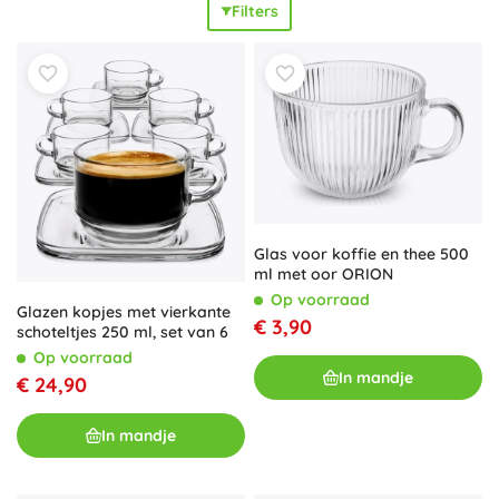
Filters
harmonische accessoires. Speelse motieven (dieren,
ruimte, prinsessen en auto’s) en neutrale kleurstellingen
passen in diverse interieurs, voor jongens én meisjes. Of je
nu een
verjaardagscadeau
, een
kerstcadeau voor
kinderen
of een lieve verrassing voor een baby zoekt, een
cadeauset voor de kinderkamer is een
universele keuze
vol plezier. Praktische combinaties ondersteunen de
gezelligheid en overzichtelijkheid van de ruimte; kinderen
worden blij van de bijpassende motieven en ouders
waarderen de slimme
alles-in-één
oplossing. Ontdek
Glas voor koffie en thee 500
cadeausets die schoonheid, functionaliteit en langdurige
ml met oor ORION
vreugde combineren in elke kinderkamer.
Op voorraad
Glazen kopjes met vierkante
€ 3,90
schoteltjes 250 ml, set van 6
Op voorraad
In mandje
€ 24,90
In mandje