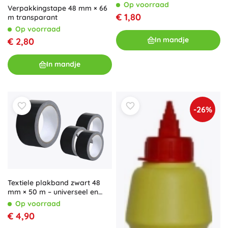
Op voorraad
Verpakkingstape 48 mm × 66
€ 1,80
m transparant
Op voorraad
In mandje
€ 2,80
In mandje
-26%
Textiele plakband zwart 48
mm × 50 m – universeel en
extra sterk
Op voorraad
€ 4,90