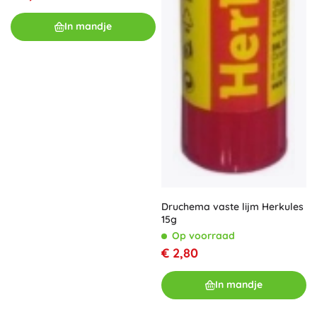
In mandje
Druchema vaste lijm Herkules
15g
Op voorraad
€ 2,80
In mandje