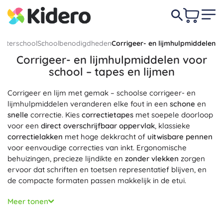
euterschool
Schoolbenodigdheden
Corrigeer- en lijmhulpmiddelen
Corrigeer- en lijmhulpmiddelen voor
school – tapes en lijmen
Corrigeer en lijm met gemak – schoolse corrigeer- en
lijmhulpmiddelen veranderen elke fout in een
schone
en
snelle
correctie. Kies
correctietapes
met soepele doorloop
voor een
direct overschrijfbaar oppervlak
, klassieke
correctielakken
met hoge dekkracht of
uitwisbare pennen
voor eenvoudige correcties van inkt. Ergonomische
behuizingen, precieze lijndikte en
zonder vlekken
zorgen
ervoor dat schriften en toetsen representatief blijven, en
de compacte formaten passen makkelijk in de etui.
Voor projecten en huiswerk kies je
lijmstiften
voor papier
Meer tonen
en karton,
vloeibare lijmen
met een precieze tip, praktische
rollerlijm
en
plakband
, inclusief dubbelzijdig of decoratief