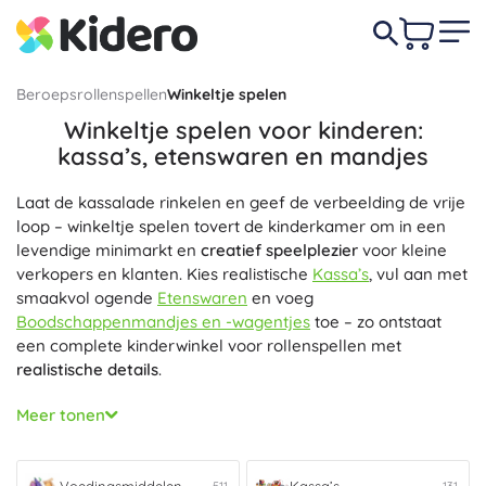
Beroepsrollenspellen
Winkeltje spelen
Winkeltje spelen voor kinderen:
kassa’s, etenswaren en mandjes
Laat de kassalade rinkelen en geef de verbeelding de vrije
loop – winkeltje spelen tovert de kinderkamer om in een
levendige minimarkt en
creatief speelplezier
voor kleine
verkopers en klanten. Kies realistische
Kassa’s
, vul aan met
smaakvol ogende
Etenswaren
en voeg
Boodschappenmandjes en -wagentjes
toe – zo ontstaat
een complete kinderwinkel voor rollenspellen met
realistische details
.
Kinderkassa’s bieden een barcodescanner en
Meer tonen
handscanner, pinautomaat, bankbiljetten en munten,
rekenmachine, microfoon en licht- en geluidseffecten –
ideaal voor
spelenderwijs leren
en het oefenen van het