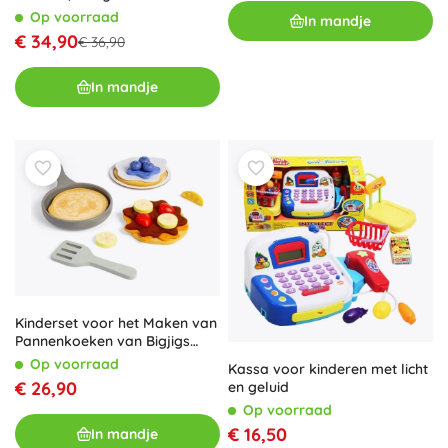
winkelwagentje
Op voorraad
In mandje
€ 34,90
€ 36,90
In mandje
Kinderset voor het Maken van
Pannenkoeken van Bigjigs
Toys
Op voorraad
Kassa voor kinderen met licht
€ 26,90
en geluid
Op voorraad
€ 16,50
In mandje