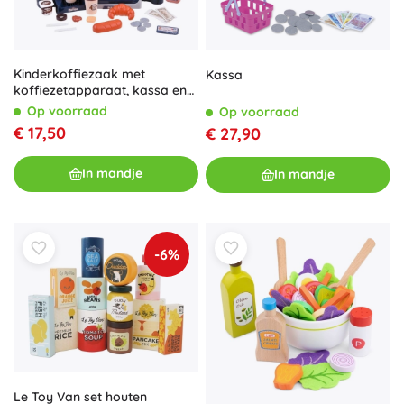
Kinderkoffiezaak met
Kassa
koffiezetapparaat, kassa en
vitrinekast – 41-delige set
Op voorraad
Op voorraad
€ 17,50
€ 27,90
In mandje
In mandje
-6%
Le Toy Van set houten