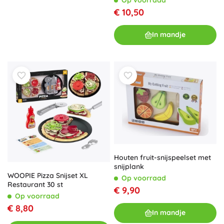
€ 10,50
In mandje
Houten fruit-snijspeelset met
snijplank
WOOPIE Pizza Snijset XL
Op voorraad
Restaurant 30 st
€ 9,90
Op voorraad
€ 8,80
In mandje