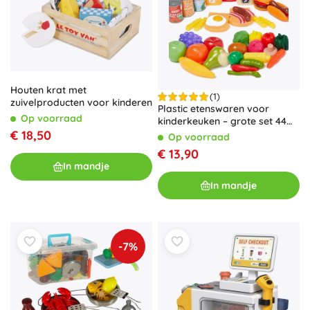
Houten krat met
(1)
zuivelproducten voor kinderen
Plastic etenswaren voor
Op voorraad
kinderkeuken – grote set 44
€ 18,50
stuks CASDON
Op voorraad
€ 13,90
In mandje
In mandje
-7%