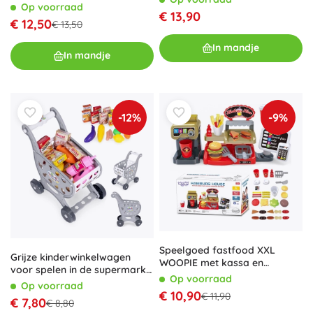
Op voorraad
€ 13,90
€ 12,50
€ 13,50
In mandje
In mandje
-12%
-9%
Speelgoed fastfood XXL
Grijze kinderwinkelwagen
WOOPIE met kassa en
voor spelen in de supermarkt
drankdispenser
Op voorraad
of keuken + 18 accessoires
Op voorraad
€ 10,90
€ 11,90
€ 7,80
€ 8,80