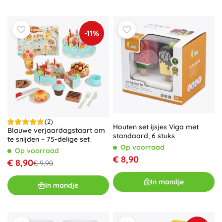
-11%
(2)
Houten set ijsjes Viga met
Blauwe verjaardagstaart om
standaard, 6 stuks
te snijden – 75-delige set
Op voorraad
Op voorraad
€ 8,90
€ 8,90
€ 9,90
In mandje
In mandje