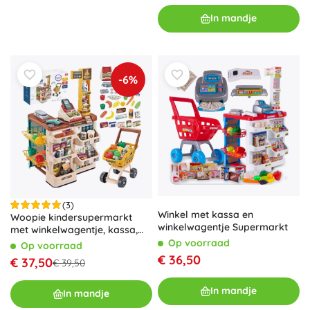
In mandje
-6%
(3)
Winkel met kassa en
Woopie kindersupermarkt
winkelwagentje Supermarkt
met winkelwagentje, kassa,
scanner en 48 accessoires
Op voorraad
Op voorraad
€ 36,50
€ 37,50
€ 39,50
In mandje
In mandje