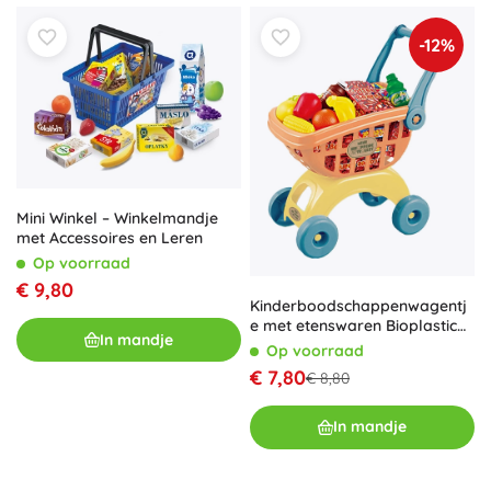
-12%
Mini Winkel – Winkelmandje
met Accessoires en Leren
Op voorraad
€ 9,80
Kinderboodschappenwagentj
e met etenswaren Bioplastic
In mandje
41,5 cm
Op voorraad
€ 7,80
€ 8,80
In mandje