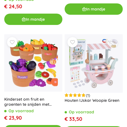
€ 24,50
In mandje
In mandje
(1)
Kinderset om fruit en
Houten IJskar Woopie Green
groenten te snijden met
klittenband en kleuren leren,
Op voorraad
Op voorraad
34 stuks
€ 23,90
€ 33,50