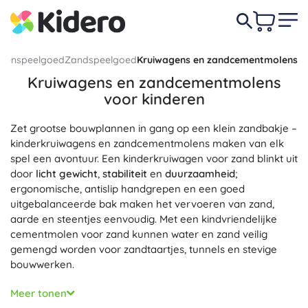
itenspeelgoed
Zandspeelgoed
Kruiwagens en zandcementmolens
Kruiwagens en zandcementmolens
voor kinderen
Zet grootse bouwplannen in gang op een klein zandbakje –
kinderkruiwagens en zandcementmolens maken van elk
spel een avontuur. Een kinderkruiwagen voor zand blinkt uit
door
licht gewicht
,
stabiliteit
en
duurzaamheid
;
ergonomische, antislip handgrepen en een goed
uitgebalanceerde bak maken het vervoeren van zand,
aarde en steentjes eenvoudig. Met een kindvriendelijke
cementmolen voor zand kunnen water en zand veilig
gemengd worden voor zandtaartjes, tunnels en stevige
bouwwerken.
Kinderkruiwagens en zandcementmolens zijn ideaal voor
Meer tonen
de zandbak, tuin, speelplaats en het strand. Bij duwen,