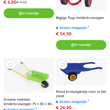
€ 6,80
€ 11,50
In mandje
Bigjigs Toys kinderkruiwagen
?
Extern magazijn
€ 54,50
In mandje
Rood kruiwagentje voor in het
zand
Groene metalen
?
Extern magazijn
kinderkruiwagen 75 × 30 × 40
€ 24,90
cm
?
Extern magazijn