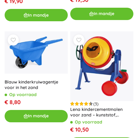
€ 19,90
In mandje
In mandje
Blauw kinderkruiwagentje
voor in het zand
Op voorraad
€ 8,80
(3)
Lena kindercementmolen
voor zand – kunststof,
In mandje
functionele mixer
Op voorraad
€ 10,50