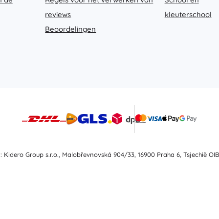
Uitrusting voor kinderen
reviews
kleuterschool
Veiligheid
Beoordelingen
Voeden en borstvoeding
Koupání
Slaap
Kinderwagens
+
Meer tonen
Elektronisch speelgoed
Afstandsbedienbare speelgoed
Spelconsoles
t: Kidero Group s.r.o., Malobřevnovská 904/33, 16900 Praha 6, Tsjechië OIB
Drones
Kijk op
Microscopen en telescopen
+
Meer tonen