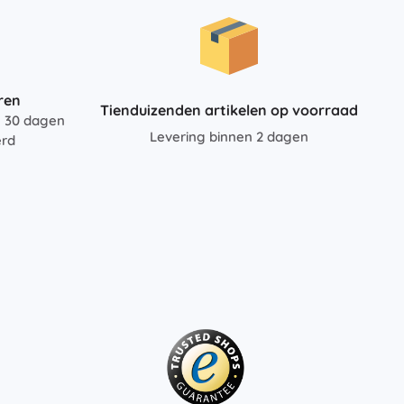
Art
Knuffels
Pluche figuren uit films en sprookjes
Interactieve knuffels
One Piece
ren
Hangers
Tienduizenden artikelen op voorraad
n 30 dagen
Knuffels en tutdoekjes voor de allerkleinsten
Levering binnen 2 dagen
erd
+
Meer tonen
Gabby’s Poppenhuis
Kinderkamer
Decoraties
Avatar
Nachtlampjes en projectoren
Opbergruimte
Skippers en wipdieren
Tenten en huisjes
+
Meer tonen