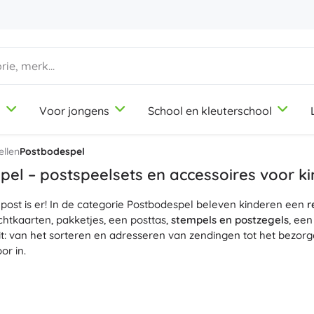
d
Voor jongens
School en kleuterschool
1-3 jaar
1-3 jaar
1-3 jaar
Knutsel- en tekenspullen
Duplo
Beroepsrollenspellen
ellen
Postbodespel
Klei
Schoonheidssalon
el – postspeelsets en accessoires voor k
Kleurpotloden
Koks
post is er! In de categorie Postbodespel beleven kinderen een
Stiften
Winkeltje spelen
r
9-12 jaar
9-12 jaar
9-12 jaar
Icons
chtkaarten, pakketjes, een posttas,
stempels en postzegels
, een
Stempels
Werkplaats
t: van het sorteren en adresseren van zendingen tot het bezor
Schorten en tafelkleden
Huishouden
or in.
+
+
Meer tonen
Meer tonen
Disney
ijn
educatief
– ze ontwikkelen
communicatie
en sociale vaardig
jven, namen lezen), wiskunde en logisch denken (postzegels telle
plakken, stempelen, slotjes openen). Kwalitatieve materialen zoal
Drinkflessen
Licentie