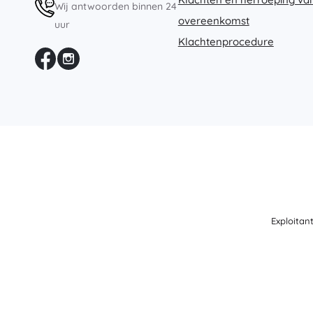
Wij antwoorden binnen 24
Speelgoed voor de allerkleinsten
overeenkomst
uur
Rammelaars, bijtringen en fopspenen
Klachtenprocedure
Interactieve speelgoed
Puzzels, hamerspeelgoed en blokken
Knuffeldoekjes en tutteldoekjes
Loop- en trekspeelgoed
+
Meer tonen
Badspeelgoed
Exploitan