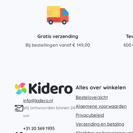
Architecture
Auto’s
Op afstand bestuurbaar
Treinen
Dots
Boerderijvoertuigen
Gratis verzending
Te
Integraal Hulpverleningssysteem
Bij bestellingen vanaf € 149,00
600 
+
Meer tonen
Batman
Feestjes en vieringen
Feestjes
Vidiyo
Kostuums
Alles over winkelen
Accessoires voor kostuums
Besteloverzicht
info@kidero.nl
Halloween
Algemene voorwaarden
Wij antwoorden binnen 24
Frozen
Pasen
Privacybeleid
uur
Verzending en betaling
+31 20 369 1935
Klachten en herroeping va