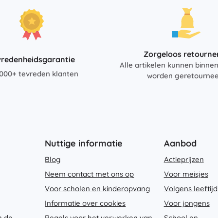
Bluey
Buitenspellen
Voertuigen voor kinderen
Zandspeelgoed
Jurassic World
Zorgeloos retourne
Waterspeelgoed
vredenheidsgarantie
Alle artikelen kunnen binne
Bellenblaas
000+ tevreden klanten
worden geretourne
+
Meer tonen
DC
Poppen en baby’s
Poppen
Wednesday
Accessoires voor baby’s
Nuttige informatie
Aanbod
Baby’s
Blog
Actieprijzen
Accessoires voor poppen
Neem contact met ons op
Voor meisjes
Lord of the Rings
Stoffen poppen
Voor scholen en kinderopvang
Volgens leeftijd
+
Meer tonen
Informatie over cookies
Voor jongens
n de
Regels voor het verwerken van
School en