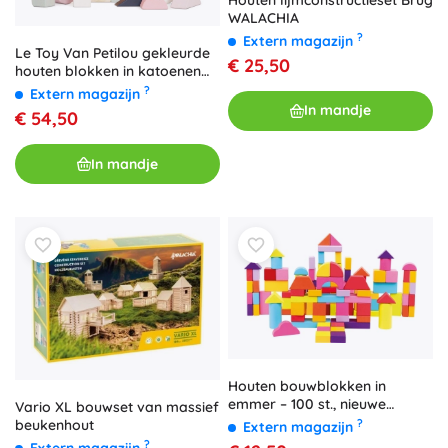
WALACHIA
?
Extern magazijn
Le Toy Van Petilou gekleurde
€ 25,50
houten blokken in katoenen
tas, 60 stuks
?
Extern magazijn
In mandje
€ 54,50
In mandje
Houten bouwblokken in
emmer – 100 st., nieuwe
Vario XL bouwset van massief
kleuren
?
beukenhout
Extern magazijn
?