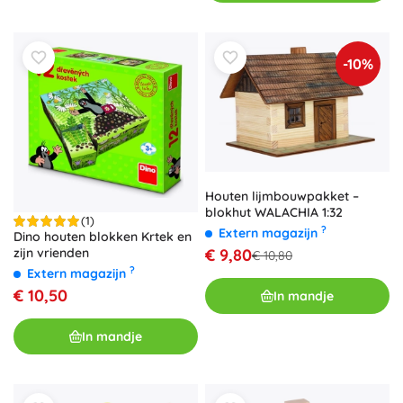
-10%
Houten lijmbouwpakket –
blokhut WALACHIA 1:32
(1)
?
Extern magazijn
Dino houten blokken Krtek en
€ 9,80
zijn vrienden
€ 10,80
?
Extern magazijn
€ 10,50
In mandje
In mandje