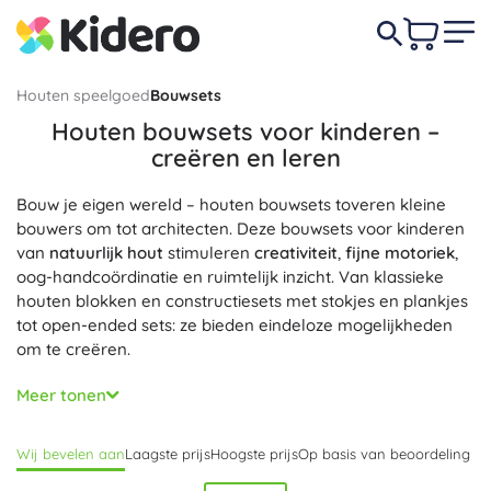
Houten speelgoed
Bouwsets
Houten bouwsets voor kinderen –
creëren en leren
Bouw je eigen wereld – houten bouwsets toveren kleine
bouwers om tot architecten. Deze bouwsets voor kinderen
van
natuurlijk hout
stimuleren
creativiteit
,
fijne motoriek
,
oog-handcoördinatie en ruimtelijk inzicht. Van klassieke
houten blokken en constructiesets met stokjes en plankjes
tot open-ended sets: ze bieden eindeloze mogelijkheden
om te creëren.
Zorgvuldig vervaardigde onderdelen van beuken- of
Meer tonen
esdoornhout hebben gladgeschuurde, afgeronde randen
en zijn afgewerkt met
veilige, watergedragen verven
.
Wij bevelen aan
Laagste prijs
Hoogste prijs
Op basis van beoordeling
Dankzij de
duurzame afwerking
en nauwkeurige
afmetingen passen ze gemakkelijk op elkaar, blijven ze