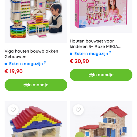
Houten bouwset voor
kinderen 3+ Roze MEGA
Viga houten bouwblokken
poppenhuis 268 stuks
?
Extern magazijn
Gebouwen
€ 20,90
?
Extern magazijn
€ 19,90
In mandje
In mandje