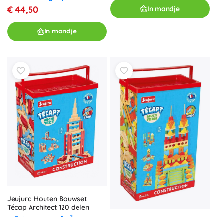
€ 44,50
In mandje
In mandje
Jeujura Houten Bouwset
Técap Architect 120 delen
?