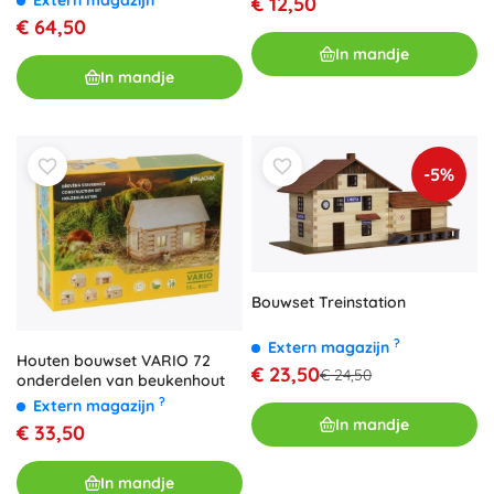
Extern magazijn
€ 12,50
€ 64,50
In mandje
In mandje
-5%
Bouwset Treinstation
?
Extern magazijn
Houten bouwset VARIO 72
€ 23,50
€ 24,50
onderdelen van beukenhout
?
Extern magazijn
In mandje
€ 33,50
In mandje