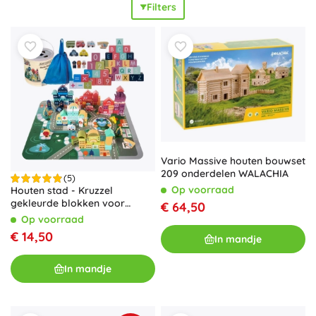
Filters
stabiel en kunnen ze zelfs veeleisende constructies aan.
Houten bouwsets zijn bovendien
milieuvriendelijk
en prettig
om aan te raken. Houten bouwsets leren kinderen op een
natuurlijke manier plannen, proberen en ontdekken: ze
ontwikkelen
logisch denken
, geduld en gevoel voor balans.
Sets met blokken voor het sorteren van vormen en
kleuren, creatieve bouwsets en Montessori-materialen
stimuleren zelfstandig spel en betekenisvol leren. Bouw
torens, bruggen, banen en een hele stad – elk project
verandert in
leren met plezier
.
Vario Massive houten bouwset
209 onderdelen WALACHIA
(5)
Op voorraad
Houten stad - Kruzzel
gekleurde blokken voor
€ 64,50
kinderen
Op voorraad
€ 14,50
In mandje
In mandje