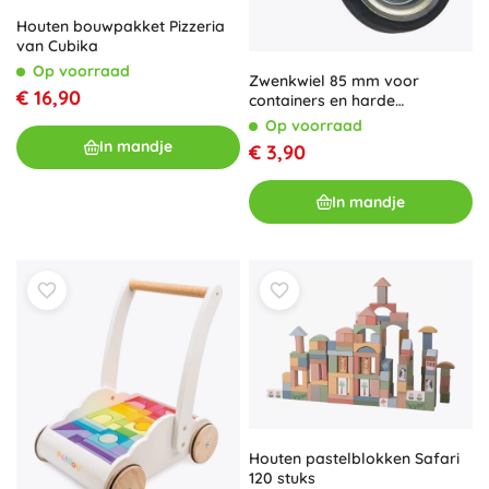
Houten bouwpakket Pizzeria
van Cubika
Op voorraad
Zwenkwiel 85 mm voor
€ 16,90
containers en harde
oppervlakken
Op voorraad
In mandje
€ 3,90
In mandje
Houten pastelblokken Safari
120 stuks