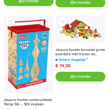
In mandje
In mandje
Jeujura houten bouwset grote
boerderij met tractor en
dieren – 220 onderdelen
?
Extern magazijn
€ 74,50
In mandje
Jeujura houten constructieset
Técap 3XL – 300 stukken
?