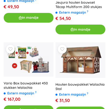
Extern magazijn
Jeujura houten bouwset
€ 49,50
Técap Multiform 200 stukjes
?
Extern magazijn
In mandje
€ 54,50
In mandje
Vario Box bouwpakket 450
Houten bouwpakket Walachia
stukken Walachia
Stal
?
Extern magazijn
?
Extern magazijn
€ 167,00
€ 31,50