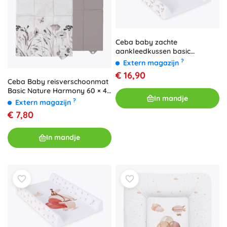
Ceba baby zachte
aankleedkussen basic
glamour style 50 × 70 cm
?
Extern magazijn
€ 16,90
Ceba Baby reisverschoonmat
Basic Nature Harmony 60 × 40
In mandje
cm
?
Extern magazijn
€ 7,80
In mandje