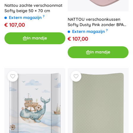
Nattou zachte verschoonmat
Softy beige 50 × 70 cm
?
Extern magazijn
NATTOU verschoonkussen
€ 107,00
Softy Dusty Pink zonder BPA
50 × 70 cm
?
Extern magazijn
€ 107,00
In mandje
In mandje