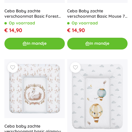
Ceba Baby zachte
Ceba Baby zachte
verschoonmat Basic Forest
verschoonmat Basic Mouse 75
Friends 75 × 72 cm
× 72 cm
Op voorraad
Op voorraad
€ 14,90
€ 14,90
In mandje
In mandje
Ceba baby zachte
verschoonmat basic glamour