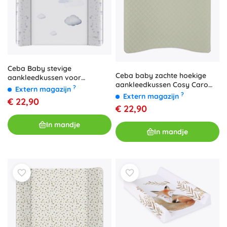
Ceba Baby stevige
Ceba baby zachte hoekige
aankleedkussen voor
aankleedkussen Cosy Caro
babybedje Ultra Light Pilot
?
Extern magazijn
koraal 48 × 70 cm
?
Bear 50 × 70 cm
Extern magazijn
€ 22,90
€ 22,90
In mandje
In mandje