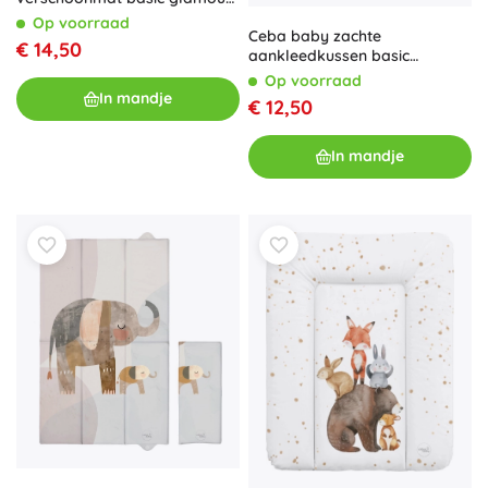
style 75 × 72 cm
Op voorraad
Ceba baby zachte
€ 14,50
aankleedkussen basic
balloons 50 × 70 cm
Op voorraad
In mandje
€ 12,50
In mandje