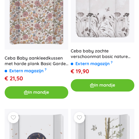
Ceba baby zachte
verschoonmat basic nature
Ceba Baby aankleedkussen
harmony 50 × 70 cm
?
Extern magazijn
met harde plank Basic Garden
50 × 70 cm
?
€ 19,90
Extern magazijn
€ 21,50
In mandje
In mandje