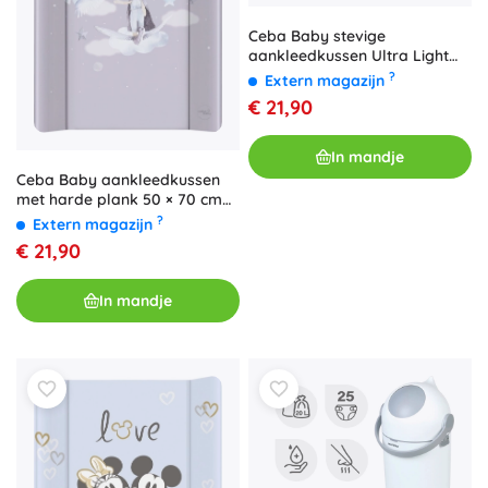
Ceba Baby stevige
aankleedkussen Ultra Light
Cosy Hippo 50 × 70 cm
?
Extern magazijn
€ 21,90
In mandje
Ceba Baby aankleedkussen
met harde plank 50 × 70 cm
Basic Celebration
?
Extern magazijn
€ 21,90
In mandje