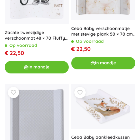
Ceba Baby verschoonmatje
Zachte tweezijdige
met stevige plank 50 × 70 cm
verschoonmat 48 × 70 Fluffy
Ultra Light Birthday Bunny
Op voorraad
Puffy beertje
Op voorraad
€ 22,50
€ 22,50
In mandje
In mandje
Ceba Baby aankleedkussen