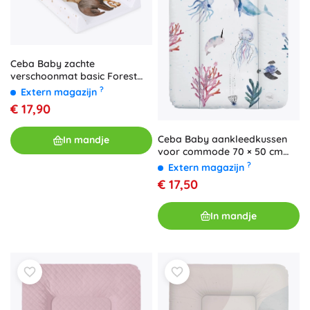
Ceba Baby zachte
verschoonmat basic Forest
Friends 50 × 70 cm
?
Extern magazijn
€ 17,90
Ceba Baby aankleedkussen
In mandje
voor commode 70 × 50 cm
Watercolor World Ocean
?
Extern magazijn
€ 17,50
In mandje