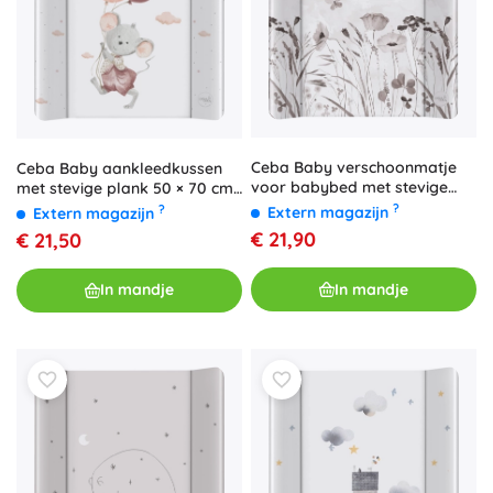
Ceba Baby verschoonmatje
Ceba Baby aankleedkussen
voor babybed met stevige
met stevige plank 50 × 70 cm
plank Basic Nature Harmony
basic mouse
?
?
Extern magazijn
Extern magazijn
50 × 70 cm
€ 21,90
€ 21,50
In mandje
In mandje