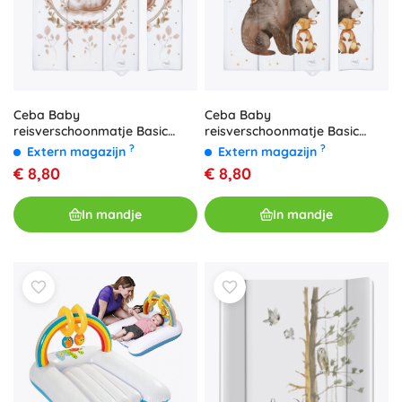
Ceba Baby
Ceba Baby
reisverschoonmatje Basic
reisverschoonmatje Basic
Clever Otter 80 × 50 cm
Forest Friends 80 × 50 cm
?
?
Extern magazijn
Extern magazijn
€ 8,80
€ 8,80
In mandje
In mandje