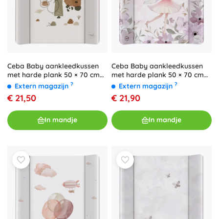
Ceba Baby aankleedkussen
Ceba Baby aankleedkussen
met harde plank 50 × 70 cm
met harde plank 50 × 70 cm
Basic koala
Basic Meadow Fairy
?
?
Extern magazijn
Extern magazijn
€ 21,50
€ 21,90
In mandje
In mandje