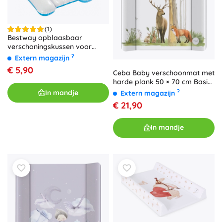
(1)
Bestway opblaasbaar
verschoningskussen voor
baby’s met hangende
?
Extern magazijn
speeltjes
€ 5,90
Ceba Baby verschoonmat met
harde plank 50 × 70 cm Basic
balloons
?
In mandje
Extern magazijn
€ 21,90
In mandje