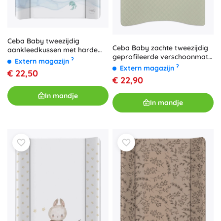
Ceba Baby tweezijdig
Ceba Baby zachte tweezijdig
aankleedkussen met harde
geprofileerde verschoonmat
plank 50 × 70 cm Ultra Light
?
Extern magazijn
Cosy Caro tijm 48 × 70 cm
?
Cosmic Mouse
Extern magazijn
€ 22,50
€ 22,90
In mandje
In mandje