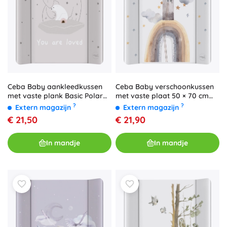
Ceba Baby aankleedkussen
Ceba Baby verschoonkussen
met vaste plank Basic Polar
met vaste plaat 50 × 70 cm
Bears 50 × 70 cm
Basic Rainbow Home
?
?
Extern magazijn
Extern magazijn
€ 21,50
€ 21,90
In mandje
In mandje