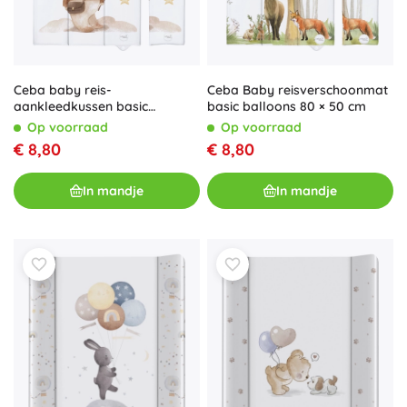
Ceba baby reis-
Ceba Baby reisverschoonmat
aankleedkussen basic
basic balloons 80 × 50 cm
dreamer 80 × 50 cm
Op voorraad
Op voorraad
€ 8,80
€ 8,80
In mandje
In mandje