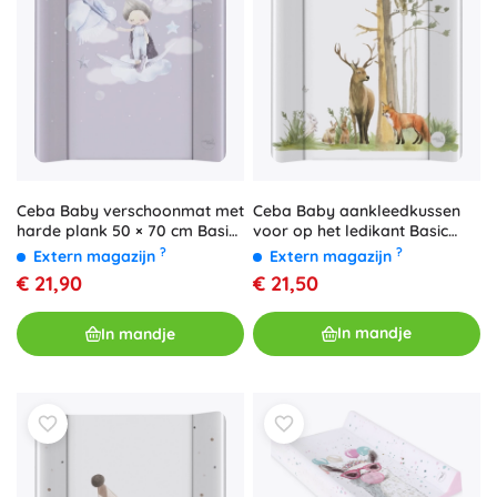
Ceba Baby aankleedkussen
Ceba Baby verschoonmat met
voor op het ledikant Basic
harde plank 50 × 70 cm Basic
Woodland 50 × 70 cm met
Wild Swans
?
?
Extern magazijn
Extern magazijn
harde plaat
€ 21,50
€ 21,90
In mandje
In mandje