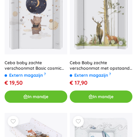
Ceba baby zachte
Ceba Baby zachte
verschoonmat Basic cosmic
verschoonmat met opstaande
bear 50 × 70 cm
zijkanten Basic Woodland 50 ×
?
?
Extern magazijn
Extern magazijn
70 cm
€ 19,50
€ 17,90
In mandje
In mandje