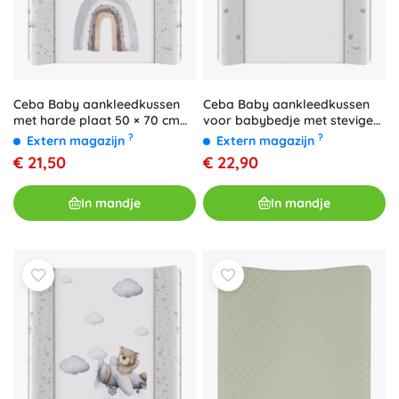
Ceba Baby aankleedkussen
Ceba Baby aankleedkussen
met harde plaat 50 × 70 cm
voor babybedje met stevige
Basic Rainbow Walk
plank Ultra Light Friends
?
?
Extern magazijn
Extern magazijn
Forever 50 × 70 cm
€ 21,50
€ 22,90
In mandje
In mandje