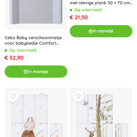
met stevige plank 50 × 70 cm
Basic Clever Otter
Op voorraad
€ 21,50
In mandje
Ceba Baby verschoonmatje
voor babybedje Comfort
Caro Grey 50 × 70 cm met
Op voorraad
stevige plank
€ 32,90
In mandje