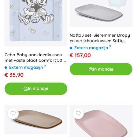
Nattou set luieremmer Dropy
en verschoonkussen Softy
beige 50 × 70 cm
?
Extern magazijn
€ 157,00
Ceba Baby aankleedkussen
met vaste plaat Comfort 50 ×
70 Disney Minnie & Mickey
?
Extern magazijn
In mandje
blauw
€ 35,90
In mandje