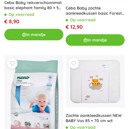
Ceba Baby reisverschoonmat
basic elephant family 80 × 50
Ceba Baby zachte
cm
aankleedkussen basic Forest
Op voorraad
Friends 50 × 70 cm
Op voorraad
€ 8,90
€ 12,90
In mandje
In mandje
Zachte aankleedkussen NEW
BABY Vos 85 × 70 cm wit
Op voorraad