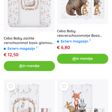
Ceba Baby
reisverschoonmatje Basic
Ceba Baby zachte
Forest Friends 60 × 40 cm
?
Extern magazijn
verschoonmat basic glamour
€ 6,80
style 50 × 70 cm
?
Extern magazijn
€ 12,50
In mandje
In mandje