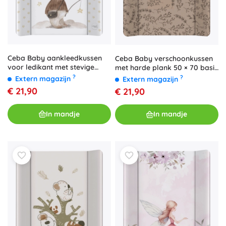
Ceba Baby aankleedkussen
Ceba Baby verschoonkussen
voor ledikant met stevige
met harde plank 50 × 70 basic
plank Basic Dreamer 50 × 70
flowers
?
?
Extern magazijn
Extern magazijn
cm
€ 21,90
€ 21,90
In mandje
In mandje