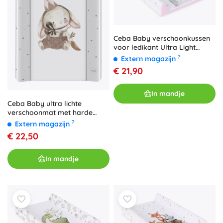
Ceba Baby verschoonkussen
voor ledikant Ultra Light
Crazy lama 50 × 70 cm
?
Extern magazijn
€ 21,90
In mandje
Ceba Baby ultra lichte
verschoonmat met harde
plank 50 × 70 cm clown bunny
?
Extern magazijn
€ 22,50
In mandje