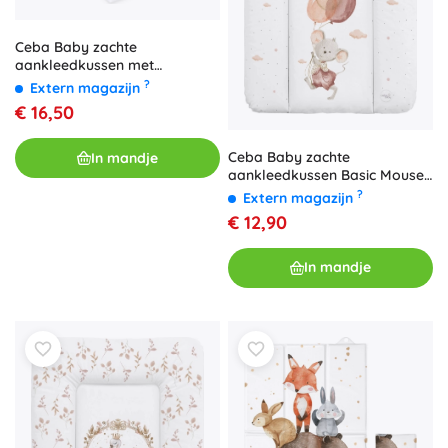
Ceba Baby zachte
aankleedkussen met
verhoogde randen Basic
?
Extern magazijn
Clever Otter 50 × 70 cm
€ 16,50
Ceba Baby zachte
In mandje
aankleedkussen Basic Mouse
50 × 70 cm
?
Extern magazijn
€ 12,90
In mandje