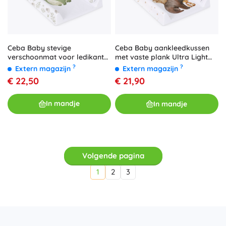
Ceba Baby stevige
Ceba Baby aankleedkussen
verschoonmat voor ledikant
met vaste plank Ultra Light
Ultra Light Dino King 50 × 70
Forest Friends 50 × 70 cm
?
?
Extern magazijn
Extern magazijn
cm
€ 22,50
€ 21,90
In mandje
In mandje
Volgende pagina
1
2
3