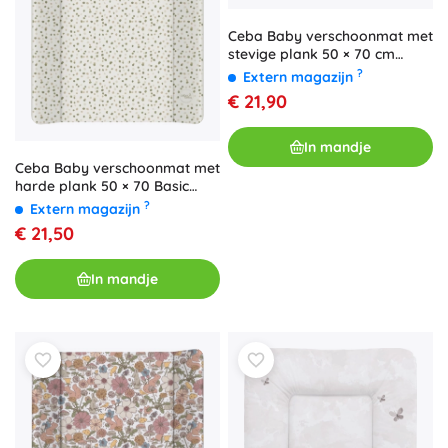
Ceba Baby verschoonmat met
stevige plank 50 × 70 cm
Basic Red Fox
?
Extern magazijn
€ 21,90
In mandje
Ceba Baby verschoonmat met
harde plank 50 × 70 Basic
spots
?
Extern magazijn
€ 21,50
In mandje