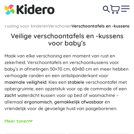
Uitrusting voor kinderen
Verschonen
Verschoontafels en -kussens
Veilige verschoontafels en -kussens
voor baby’s
Maak van elke verschoning een moment van rust en
zekerheid. Verschoontafels en verschoonkussens voor
baby’s in afmetingen 50×70 cm, 60×80 cm en meer hebben
verhoogde randen en een antisliponderkant voor
maximale veiligheid
. Kies een
stabiele
verschoontafel met
opbergruimte, een opzetstuk voor op de commode of een
zacht
waterdicht kussen voor op bed of wasmachine –
allemaal
ergonomisch
,
gemakkelijk afwasbaar
en
vriendelijk voor de gevoelige huid van pasgeborenen.
De hygiëne wordt gewaarborgd door een
waterdicht
en
Meer tonen
ondoorlatend
PVC/PU-oppervlak zonder ftalaten, hoezen
van katoen, bamboe of badstof met