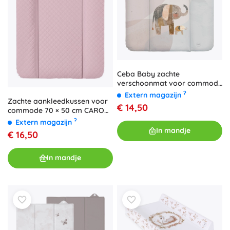
Ceba Baby zachte
verschoonmat voor commode
Basic Elephant Family 75 × 72
?
Extern magazijn
Zachte aankleedkussen voor
cm
€ 14,50
commode 70 × 50 cm CARO
roze van Ceba Baby
?
Extern magazijn
In mandje
€ 16,50
In mandje