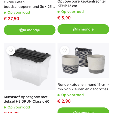
Opvouwbare keukentrechter
Ovale rieten
KEMP 12 cm
boodschappenmand 36 × 25 ×
30 cm, gelakt, met
Op voorraad
Op voorraad
langszwaars handvat
€ 3,90
€ 27,50
In mandje
In mandje
Ronde katoenen mand 13 cm –
mix van kleuren en decoraties
Op voorraad
Kunststof opbergbox met
€ 2,90
deksel HEIDRUN Classic 60 l
Op voorraad
In mandje