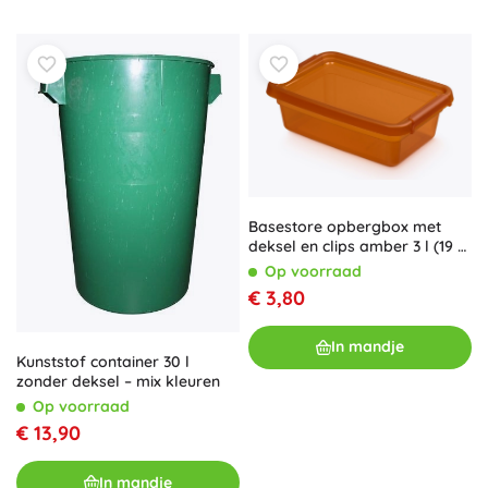
Basestore opbergbox met
deksel en clips amber 3 l (19 ×
28 × 9 cm)
Op voorraad
€ 3,80
In mandje
Kunststof container 30 l
zonder deksel – mix kleuren
Op voorraad
€ 13,90
In mandje