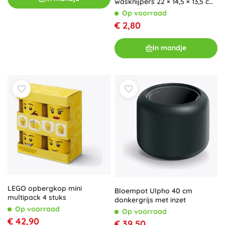
wasknijpers 22 × 14,5 × 13,5 cm,
kunststof, lichtgrijs
Op voorraad
€ 2,80
In mandje
LEGO opbergkop mini
Bloempot Ulpho 40 cm
multipack 4 stuks
donkergrijs met inzet
Op voorraad
Op voorraad
€ 42,90
€ 39,50