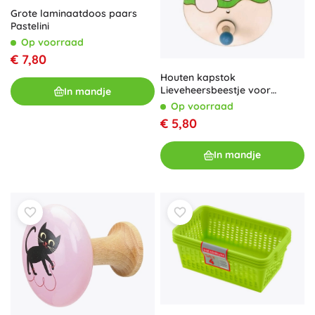
Grote laminaatdoos paars
Pastelini
Op voorraad
€ 7,80
Houten kapstok
Lieveheersbeestje voor
In mandje
kinderen
Op voorraad
€ 5,80
In mandje