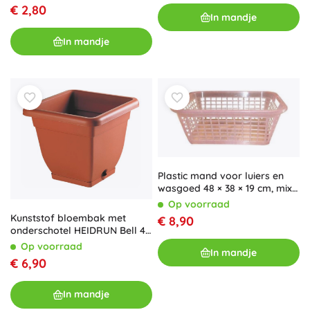
€ 2,80
In mandje
In mandje
Plastic mand voor luiers en
wasgoed 48 × 38 × 19 cm, mix
van kleuren
Op voorraad
Kunststof bloembak met
€ 8,90
onderschotel HEIDRUN Bell 40
× 40 × 34 cm
Op voorraad
In mandje
€ 6,90
In mandje