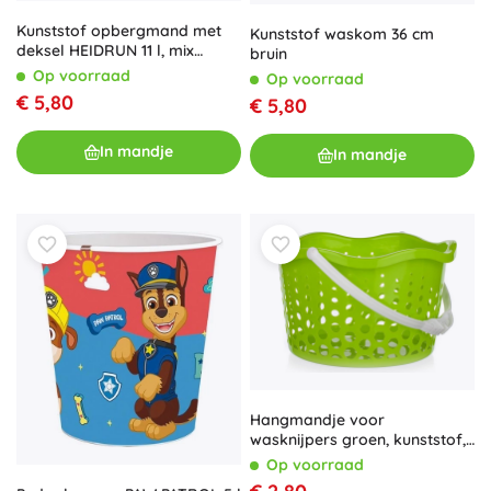
Kunststof opbergmand met
Kunststof waskom 36 cm
deksel HEIDRUN 11 l, mix
bruin
kleuren
Op voorraad
Op voorraad
€ 5,80
€ 5,80
In mandje
In mandje
Hangmandje voor
wasknijpers groen, kunststof,
diameter 19 cm
Op voorraad