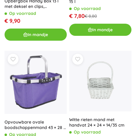
Opbergbox Handy Box 13 l
15 l
met deksel en clips,
Op voorraad
transparant
Op voorraad
€ 7,80
€ 8,80
€ 9,90
In mandje
In mandje
Witte rieten mand met
Opvouwbare ovale
handvat 24 × 24 × 14/35 cm
boodschappenmand 43 × 28 ×
Op voorraad
23 cm – paars
Op voorraad