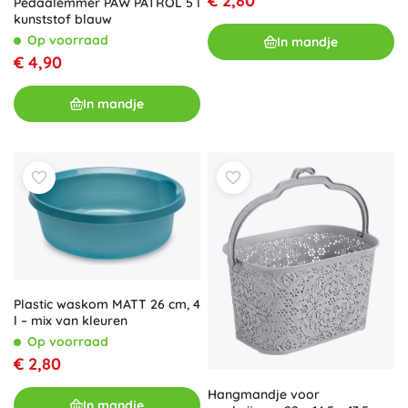
€ 2,80
Pedaalemmer PAW PATROL 5 l
kunststof blauw
Op voorraad
In mandje
€ 4,90
In mandje
Plastic waskom MATT 26 cm, 4
l – mix van kleuren
Op voorraad
€ 2,80
Hangmandje voor
In mandje