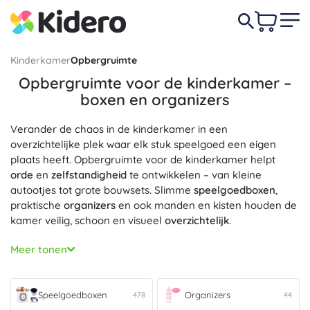
Kinderkamer
Opbergruimte
Opbergruimte voor de kinderkamer –
boxen en organizers
Verander de chaos in de kinderkamer in een
overzichtelijke plek waar elk stuk speelgoed een eigen
plaats heeft. Opbergruimte voor de kinderkamer helpt
orde
en
zelfstandigheid
te ontwikkelen – van kleine
autootjes tot grote bouwsets. Slimme
speelgoedboxen
,
praktische
organizers
en ook manden en kisten houden de
kamer veilig, schoon en visueel
overzichtelijk
.
Kies uit verschillende afmetingen en materialen naar
Meer tonen
behoefte: stapelbare boxen met deksel, transparante
opbergboxen om snel te vinden wat je zoekt, stoffen
manden voor in rekken en robuuste kunststof containers.
Speelgoedboxen
Organizers
478
44
De opbergoplossingen voor kinderen zijn geliefd vanwege