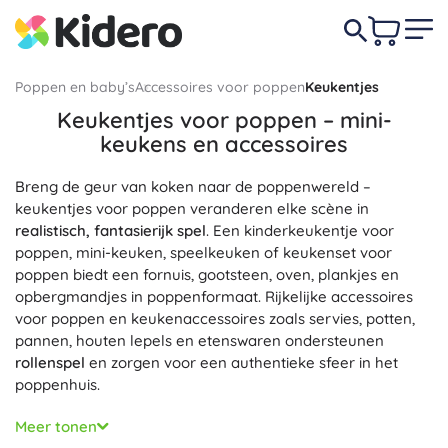
Poppen en baby’s
Accessoires voor poppen
Keukentjes
Keukentjes voor poppen – mini-
keukens en accessoires
Breng de geur van koken naar de poppenwereld –
keukentjes voor poppen veranderen elke scène in
realistisch, fantasierijk spel
. Een kinderkeukentje voor
poppen, mini-keuken, speelkeuken of keukenset voor
poppen biedt een fornuis, gootsteen, oven, plankjes en
opbergmandjes in poppenformaat. Rijkelijke accessoires
voor poppen en keukenaccessoires zoals servies, potten,
pannen, houten lepels en etenswaren ondersteunen
rollenspel
en zorgen voor een authentieke sfeer in het
poppenhuis.
Kies een houten keukentje voor poppen met een
Meer tonen
duurzaam en prettig
oppervlak, of een lichtgewicht plastic