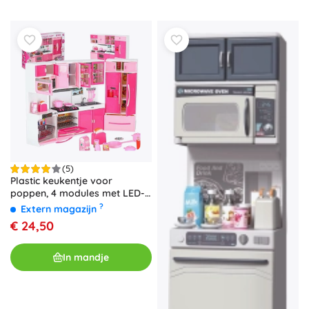
(5)
Plastic keukentje voor
poppen, 4 modules met LED-
verlichting en geluiden, 48 cm
?
Extern magazijn
€ 24,50
In mandje