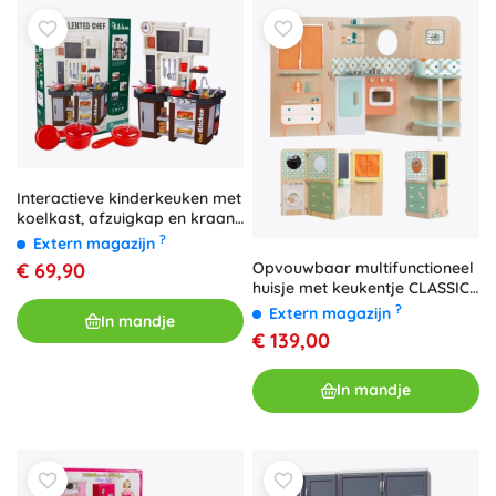
Interactieve kinderkeuken met
koelkast, afzuigkap en kraan
met stromend water – 58
?
Extern magazijn
stuks
Opvouwbaar multifunctioneel
€ 69,90
huisje met keukentje CLASSIC
WORLD XXL
?
Extern magazijn
In mandje
€ 139,00
In mandje