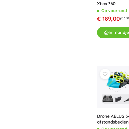
Xbox 360
Op voorraad
€ 189,00
€ 19
In mandje
Drone AELUS 3-
afstandsbedien
camera
Op voorraad