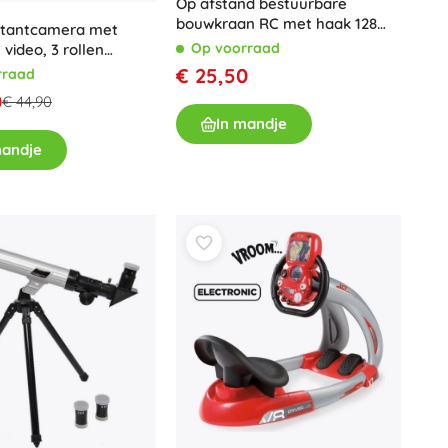
Op afstand bestuurbare
bouwkraan RC met haak 128
nstantcamera met
cm
Op voorraad
 video, 3 rollen
oze
€ 25,50
rraad
0
€ 44,90
In mandje
mandje