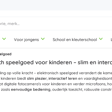
d
Voor jongens
School en kleuterschool
1-3 jaar
1-3 jaar
1-3 jaar
Knutsel- en tekenspullen
Duplo
Beroepsrollenspellen
eelgoed
Klei
Schoonheidssalon
ch speelgoed voor kinderen – slim en intera
Kleurpotloden
Koks
ing op volle kracht – elektronisch speelgoed verandert de kam
Stiften
Winkeltje spelen
9-12 jaar
9-12 jaar
9-12 jaar
Icons
 kinderen biedt
slim plezier
,
interactief leren
en vaardigheidsont
Stempels
Werkplaats
t digitale fotocamera’s voor kinderen en verder microfoons, hoof
Schorten en tafelkleden
Huishouden
s zoals
eenvoudige bediening
, ouderlijk toezicht, robuuste const
+
+
Meer tonen
Meer tonen
Disney
gen zijn er
Op afstand bestuurbaar speelgoed
met stabiel bereik
n hoogtes zullen
Drones
voor kinderen geweldig vinden, met ee
Drinkflessen
Licentie