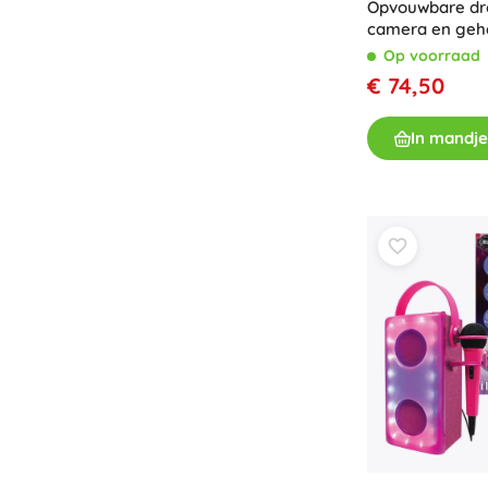
Opvouwbare dr
Speelgoed voor de allerkleinsten
camera en geh
Rammelaars, bijtringen en fopspenen
Op voorraad
Interactieve speelgoed
€ 74,50
Puzzels, hamerspeelgoed en blokken
Knuffeldoekjes en tutteldoekjes
In mandje
Loop- en trekspeelgoed
+
Meer tonen
Badspeelgoed