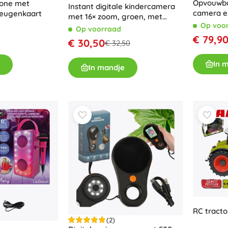
Opvouwba
one met
Uitrusting voor kinderen
Instant digitale kindercamera
camera e
eugenkaart
met 16× zoom, groen, met
met gehe
Veiligheid
Op voo
accessoireset
Op voorraad
Voeden en borstvoeding
€ 79,9
€ 30,50
€ 32,50
Koupání
Kinderwagens
In 
In mandje
Slaap
+
Meer tonen
Elektronisch speelgoed
Afstandsbedienbare speelgoed
Spelconsoles
Drones
Kijk op
Microscopen en telescopen
+
Meer tonen
RC tracto
(2)