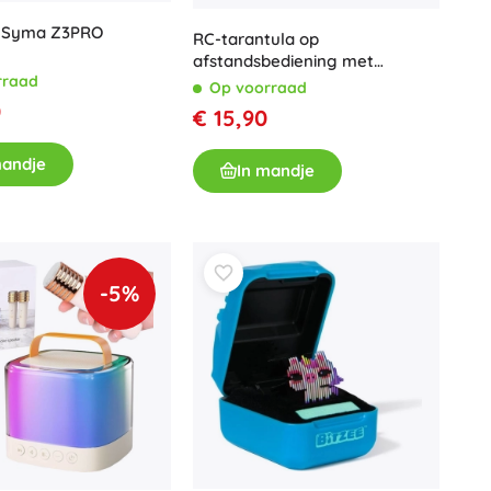
 Syma Z3PRO
RC-tarantula op
afstandsbediening met
rraad
infraroodbesturing, zwart
Op voorraad
0
€ 15,90
mandje
In mandje
-5%