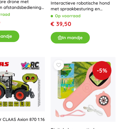
re drone met
Interactieve robotische hond
Wapens
n afstandsbediening
met spraakbesturing en
ugenkaart
Pistolen
afstandsbediening
rraad
Op voorraad
Zwaarden en dolken
0
€ 39,50
Waterpistolen
Bogen
mandje
In mandje
Kruisbogen
+
Meer tonen
-5%
Kinderkleding
Babykleding
T-shirts
Schoenen
Sweaters en truien
Sokken en panty’s
+
Meer tonen
r CLAAS Axion 870 1:16