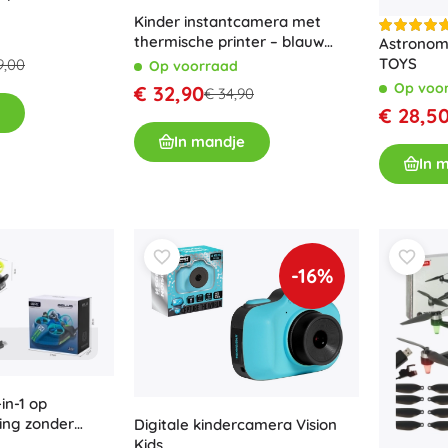
Kinder instantcamera met
thermische printer – blauw
Astronom
beertje, 32 GB
TOYS
9,00
Op voorraad
Op voo
€ 32,90
€ 34,90
€ 28,5
In mandje
In 
-16%
in-1 op
ing zonder
Digitale kindercamera Vision
Kids