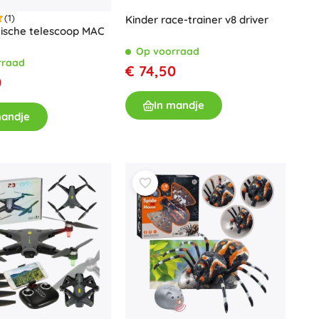
(1)
Kinder race-trainer v8 driver
ische telescoop MAC
Op voorraad
rraad
€ 74,50
0
In mandje
mandje