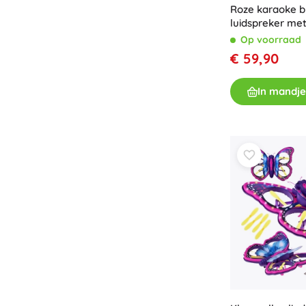
Roze karaoke b
Accessoires
luidspreker me
LEXIBOOK iPar
Batterijen
Op voorraad
lichteffecten
€ 59,90
Vervangende onderdelen
Pompjes
In mandje
Cadeaubonnen