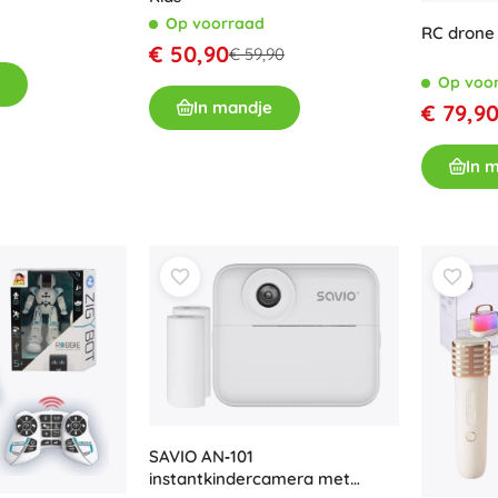
Op voorraad
RC drone
€ 50,90
€ 59,90
Op voo
In mandje
€ 79,9
In 
SAVIO AN‑101
instantkindercamera met