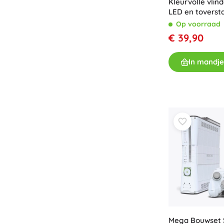
Kleurvolle vli
LED en toverst
vliegspeelgoed
Op voorraad
€ 39,90
In mandje
Mega Bouwset 