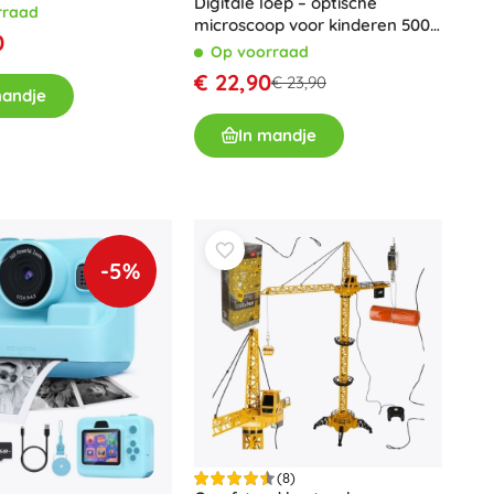
Digitale loep – optische
rraad
microscoop voor kinderen 500×
Voor meisjes
0
2Mpx
Op voorraad
Sieraden
€ 22,90
€ 23,90
Handtasjes
mandje
Sieradendoosjes
In mandje
-5%
(8)