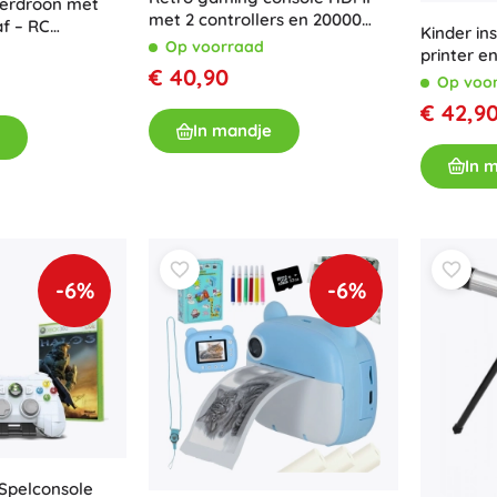
nderdroon met
met 2 controllers en 20000
af – RC
Kinder i
spellen
Op voorraad
 voor kinderen
printer en
€ 40,90
papier, r
Op voo
€ 42,9
In mandje
In 
-6%
-6%
Spelconsole