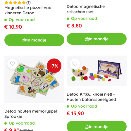
(1)
Detoa magnetische
Magnetische puzzel voor
reisschaakset
kinderen Detoa
Op voorraad
Op voorraad
€ 8,80
€ 10,90
In mandje
In mandje
-7%
Detoa Krtku, knoei niet! -
Houten balansspeelgoed
Op voorraad
Detoa houten memoryspel
€ 13,90
Sprookje
Op voorraad
In mandje
€ 9,80
€ 10,50