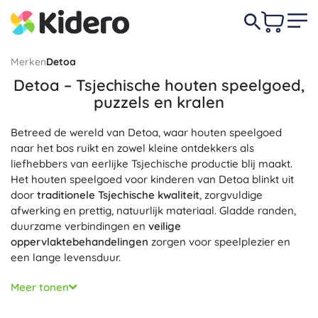
Merken
Detoa
Detoa – Tsjechische houten speelgoed,
puzzels en kralen
Betreed de wereld van Detoa, waar houten speelgoed
naar het bos ruikt en zowel kleine ontdekkers als
liefhebbers van eerlijke Tsjechische productie blij maakt.
Het houten speelgoed voor kinderen van Detoa blinkt uit
door
traditionele Tsjechische kwaliteit
, zorgvuldige
afwerking en prettig, natuurlijk materiaal. Gladde randen,
duurzame verbindingen en
veilige
oppervlaktebehandelingen
zorgen voor speelplezier en
een lange levensduur.
In de categorie Detoa vind je houten puzzels en
Meer tonen
bouwpuzzels, vormenstoven voor peuters, blokken en
telramen, rijgkralen en creatieve sets, trekfiguren op