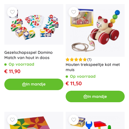
Gezelschapsspel Domino
Match van hout in doos
(1)
Op voorraad
Houten trekspeeltje kat met
muis
€ 11,90
Op voorraad
€ 11,50
In mandje
In mandje