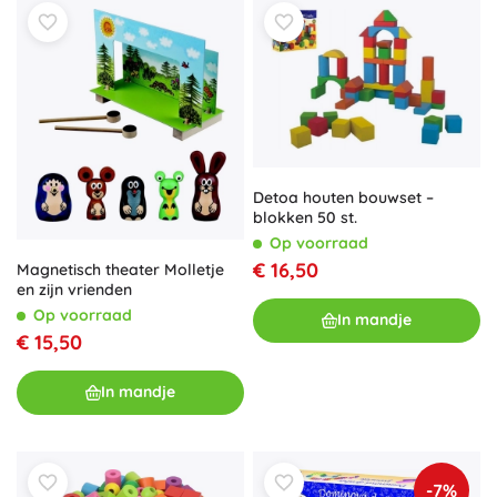
Detoa houten bouwset –
blokken 50 st.
Op voorraad
€ 16,50
Magnetisch theater Molletje
en zijn vrienden
Op voorraad
In mandje
€ 15,50
In mandje
-7%