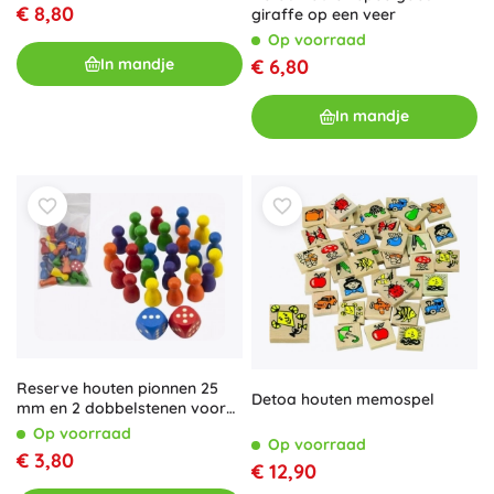
€ 8,80
giraffe op een veer
Op voorraad
€ 6,80
In mandje
In mandje
Reserve houten pionnen 25
Detoa houten memospel
mm en 2 dobbelstenen voor
gezelschapsspellen
Op voorraad
Op voorraad
€ 3,80
€ 12,90