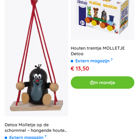
Houten treintje MOLLETJE
Detoa
?
Extern magazijn
€ 13,50
In mandje
Detoa Molletje op de
schommel – hangende houten
decoratie
?
Extern magazijn