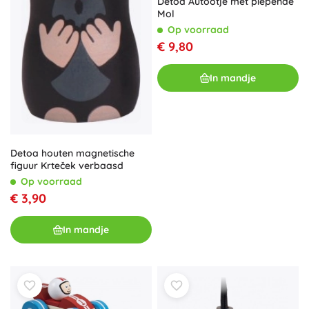
Detoa Autootje met piepende
Mol
Op voorraad
€ 9,80
In mandje
Detoa houten magnetische
figuur Krteček verbaasd
Op voorraad
€ 3,90
In mandje